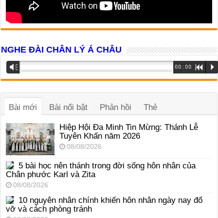
NGHE ĐÀI CHÂN LÝ Á CHÂU
Trình
Vm
00:00
R
P
phát
âm
thanh
Bài mới
Bài nổi bật
Phản hồi
Thẻ
Hiệp Hội Đa Minh Tin Mừng: Thánh Lễ
Tuyên Khấn năm 2026
08/08/2026
5 bài học nên thánh trong đời sống hôn nhân của
Chân phước Karl và Zita
08/08/2026
10 nguyên nhân chính khiến hôn nhân ngày nay đổ
vỡ và cách phòng tránh