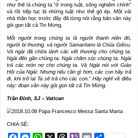
như thế là chúng ta “ở trong luật, sống nghiêm chỉnh”
và rồi tiếp tục bị những luật như thế gò ép. Một vài
nhà thần học trước đây đã từng nói rằng bản văn này
gói gọn tất cả Tin Mừng.
Mỗi người trong chúng ta là người thanh niên đó,
người bị thương, và người Samaritano là Chúa Giêsu.
Và ngài đã chữa lành các vết thương cho chúng ta.
Ngài đến gần chúng ta. Ngài chăm sóc chúng ta. Ngài
trả các món nợ cho chúng ta. Và Ngài nói với Giáo
Hội của Ngài: Nhưng nếu cần gì hơn, các con hãy trả
đi, khi trở lại Ta sẽ trả cho các con.” Hãy nghĩ về điều
này: đoạn văn này gói gọn tất cả Tin Mừng.
Trần Đỉnh, SJ – Vatican
CHIA SẺ:
F
M
W
X
T
Vi
E
S