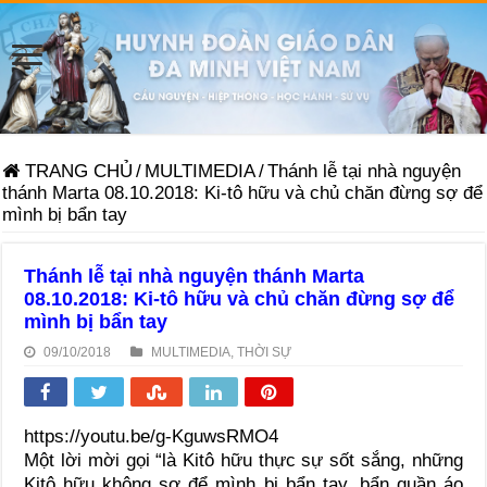
TRANG CHỦ
/
MULTIMEDIA
/
Thánh lễ tại nhà nguyện
thánh Marta 08.10.2018: Ki-tô hữu và chủ chăn đừng sợ để
mình bị bẩn tay
Thánh lễ tại nhà nguyện thánh Marta
08.10.2018: Ki-tô hữu và chủ chăn đừng sợ để
mình bị bẩn tay
09/10/2018
MULTIMEDIA
,
THỜI SỰ
https://youtu.be/g-KguwsRMO4
Một lời mời gọi “là Kitô hữu thực sự sốt sắng, những
Kitô hữu không sợ để mình bị bẩn tay, bẩn quần áo