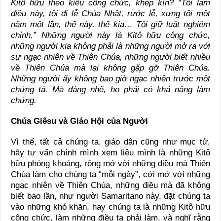
Kitô hữu theo kiểu công chức, khép kín? “Tôi làm
điều này, tôi đi lễ Chúa Nhật, rước lễ, xưng tội một
năm một lần, thế này, thế kia… Tôi giữ luật nghiêm
chỉnh.” Những người này là Kitô hữu công chức,
những người kia không phải là những người mở ra với
sự ngạc nhiên về Thiên Chúa, những người biết nhiều
về Thiên Chúa mà lại không gặp gỡ Thiên Chúa.
Những người ấy không bao giờ ngạc nhiên trước một
chứng tá. Mà đáng nhẽ, họ phải có khả năng làm
chứng.
Chúa Giêsu và Giáo Hội của Người
Vì thế, tất cả chúng ta, giáo dân cũng như mục tử,
hãy tự vấn chính mình xem liệu mình là những Kitô
hữu phóng khoảng, rộng mở với những điều mà Thiên
Chúa làm cho chúng ta “mỗi ngày”, cởi mở với những
ngạc nhiên về Thiên Chúa, những điều mà đã không
biết bao lần, như người Samaritano này, đặt chúng ta
vào những khó khăn, hay chúng ta là những Kitô hữu
công chức, làm những điều ta phải làm, và nghĩ rằng