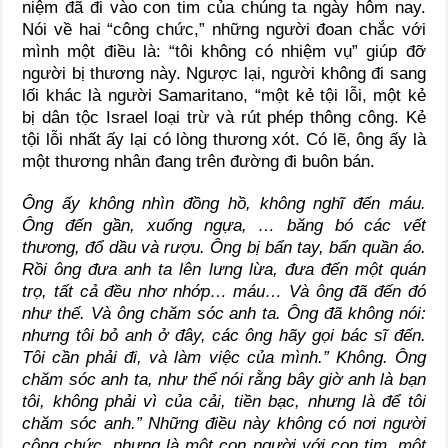
niệm đã đi vào con tim của chúng ta ngày hôm nay.
Nói về hai “công chức,” những người đoan chắc với
mình một điều là: “tôi không có nhiệm vụ” giúp đỡ
người bị thương này. Ngược lại, người không đi sang
lối khác là người Samaritano, “một kẻ tội lỗi, một kẻ
bị dân tộc Israel loại trừ và rút phép thông công. Kẻ
tội lỗi nhất ấy lại có lòng thương xót. Có lẽ, ông ấy là
một thương nhân đang trên đường đi buôn bán.
Ông ấy không nhìn đồng hồ, không nghĩ đến máu.
Ông đến gần, xuống ngựa, … băng bó các vết
thương, đổ dầu và rượu. Ông bị bẩn tay, bẩn quần áo.
Rồi ông đưa anh ta lên lưng lừa, đưa đến một quán
trọ, tất cả đều nhơ nhớp… máu… Và ông đã đến đó
như thế. Và ông chăm sóc anh ta. Ông đã không nói:
nhưng tôi bỏ anh ở đây, các ông hãy gọi bác sĩ đến.
Tôi cần phải đi, và làm việc của mình.” Không. Ông
chăm sóc anh ta, như thể nói rằng bây giờ anh là bạn
tôi, không phải vì của cải, tiền bạc, nhưng là để tôi
chăm sóc anh.” Những điều này không có nơi người
công chức, nhưng là một con người với con tim, một