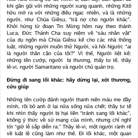
khi gần gũi với những người xung quanh, những Kitô
hữu mở ra với những điều ngạc nhiên, và là những
người, như Chúa Giêsu, “trả nợ cho người khác”.
Khởi hứng từ đoạn Tin Mừng hôm nay theo thánh
Luca, Đức Thánh Cha suy niệm về “sáu nhân vật”
của dụ ngôn mà Chúa Giêsu kể cho các nhà thông
luật, những người muốn thử Người, và hỏi Người: “ai
là người thân cận của tôi?” Vì thế, Người liệt kê:
những tên cướp, người bị thương, thấy tư tế, thầy
lê-vi, người Samaritano và người chủ quán trọ.
Đừng đi sang lối khác: hãy dừng lại, xót thương,
cứu giúp
Những tên cướp đánh người thanh niên máu me đầy
mình, rồi bỏ anh ở lại nửa sống nửa chết; thầy tư tế
khi nhìn thấy người bị hại liền “tránh sang lối khác”,
không ý thức về sứ mạng của mình, nhưng chỉ nghĩ
tới “giờ lễ sắp diễn ra.” Thầy lê-vi, một người rành rẽ
về luật lệ cũng làm như thế. Đi lối khác, một quan