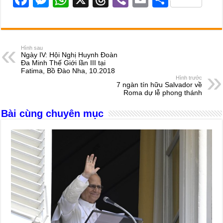
a
e
h
hr
b
m
h
c
ss
at
e
er
ail
ar
e
e
s
a
e
Hình sau
Ngày IV: Hội Nghị Huynh Đoàn
b
n
A
d
Đa Minh Thế Giới lần III tại
Fatima, Bồ Đào Nha, 10.2018
o
g
p
s
Hình trước
7 ngàn tín hữu Salvador về
o
er
p
Roma dự lễ phong thánh
k
Bài cùng chuyên mục