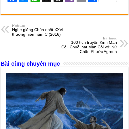
a
e
h
hr
b
m
h
c
ss
at
e
er
ail
ar
e
e
s
a
e
Hình sau
Nghe giảng Chúa nhật XXVI
b
n
A
d
thường niên năm C (2016)
Hình trước
o
g
p
s
100 tích truyện Kinh Mân
Côi: Chuỗi hạt Mân Côi với Nữ
o
er
p
Chân Phước Agreda
k
Bài cùng chuyên mục