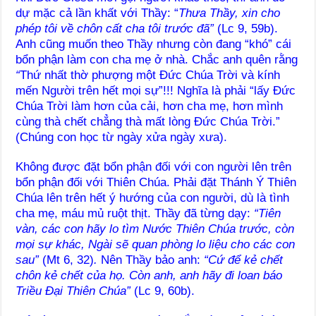
dự mặc cả lần khất với Thầy: “
Thưa Thầy, xin cho
phép tôi về chôn cất cha tôi trước đã”
(Lc 9, 59b).
Anh cũng muốn theo Thầy nhưng còn đang “khó” cái
bổn phận làm con cha mẹ ở nhà. Chắc anh quên rằng
“
Thứ nhất thờ phượng một Đức Chúa Trời và kính
mến Người trên hết mọi sự”!!! Nghĩa là phải “lấy Đức
Chúa Trời làm hơn của cải, hơn cha mẹ, hơn mình
cùng thà chết chẳng thà mất lòng Đức Chúa Trời.”
(Chúng con học từ ngày xửa ngày xưa).
Không được đặt bổn phận đối với con người lên trên
bổn phận đối với Thiên Chúa. Phải đặt Thánh Ý Thiên
Chúa lên trên hết ý hướng của con người, dù là tình
cha mẹ, máu mủ ruột thịt. Thầy đã từng dạy:
“Tiên
vàn, các con hãy lo tìm Nước Thiên Chúa trước, còn
mọi sự khác, Ngài sẽ quan phòng lo liệu cho các con
sau”
(Mt 6, 32)
.
Nên Thầy bảo anh:
“Cứ để kẻ chết
chôn kẻ chết của họ.
Còn anh, anh hãy đi loan báo
Triều Đại Thiên Chúa”
(Lc 9, 60b).