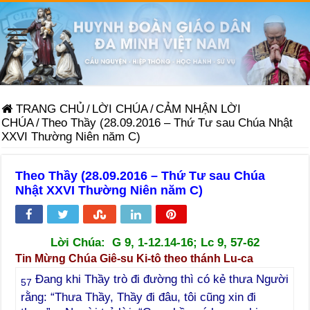
TRANG CHỦ
/
LỜI CHÚA
/
CẢM NHẬN LỜI
CHÚA
/
Theo Thầy (28.09.2016 – Thứ Tư sau Chúa Nhật
XXVI Thường Niên năm C)
Theo Thầy (28.09.2016 – Thứ Tư sau Chúa
Nhật XXVI Thường Niên năm C)
Lời Chúa:
G 9, 1-12.14-16; Lc 9, 57-62
Tin Mừng Chúa Giê-su Ki-tô theo thánh Lu-ca
Đang khi Thầy trò đi đường thì có kẻ thưa Người
57
rằng: “Thưa Thầy, Thầy đi đâu, tôi cũng xin đi