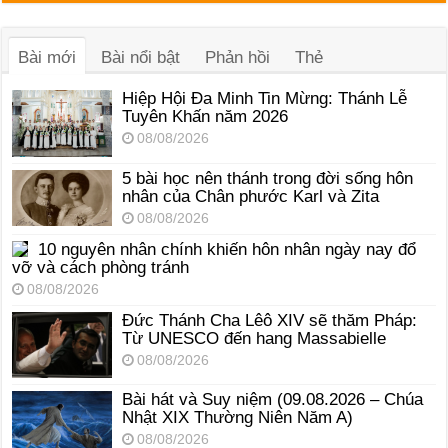
âm
thanh
Bài mới
Bài nổi bật
Phản hồi
Thẻ
Hiệp Hội Đa Minh Tin Mừng: Thánh Lễ
Tuyên Khấn năm 2026
08/08/2026
5 bài học nên thánh trong đời sống hôn
nhân của Chân phước Karl và Zita
08/08/2026
10 nguyên nhân chính khiến hôn nhân ngày nay đổ
vỡ và cách phòng tránh
08/08/2026
Đức Thánh Cha Lêô XIV sẽ thăm Pháp:
Từ UNESCO đến hang Massabielle
08/08/2026
Bài hát và Suy niệm (09.08.2026 – Chúa
Nhật XIX Thường Niên Năm A)
08/08/2026