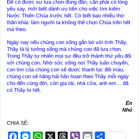
Để có được sự lựa chọn đúng đắn, cần phải có lòng
yêu say, mới biết dành ưu tiên cho việc tìm kiếm
Nước Thiên Chúa trước hết. Có biết bao nhiêu thứ
thần khác làm người ta không thể chọn Chúa trên hết
mà theo.
Ngày nay nếu chúng con sống gắn bó với tình Thầy,
Thầy là lý tưởng sống mà chúng con đã lựa chọn.
Trong Thầy tự nhiên mọi sự đều trở thành thứ yếu đối
với chúng con. Nhờ sức sống nơi Thầy luân chuyển,
con tim của chúng con sẽ được thanh lọc đổi máu,
chúng con sẽ hăng hái hân hoan theo Thầy mỗi ngày
cho đến cùng đời, còn gia tài, nhà cửa, anh em… đã
có Thầy lo hết.
Én
Nhỏ
CHIA SẺ:
F
M
W
X
T
Vi
E
S