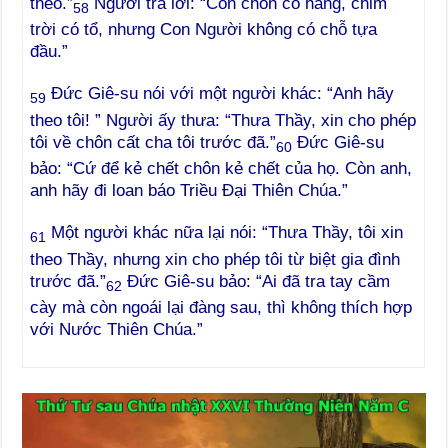
theo.”
Người trả lời: “Con chồn có hang, chim
58
trời có tổ, nhưng Con Người không có chỗ tựa
đầu.”
Đức Giê-su nói với một người khác: “Anh hãy
59
theo tôi! ” Người ấy thưa: “Thưa Thầy, xin cho phép
tôi về chôn cất cha tôi trước đã.”
Đức Giê-su
60
bảo: “Cứ để kẻ chết chôn kẻ chết của họ. Còn anh,
anh hãy đi loan báo Triều Đại Thiên Chúa.”
Một người khác nữa lại nói: “Thưa Thầy, tôi xin
61
theo Thầy, nhưng xin cho phép tôi từ biệt gia đình
trước đã.”
Đức Giê-su bảo: “Ai đã tra tay cầm
62
cày mà còn ngoái lại đàng sau, thì không thích hợp
với Nước Thiên Chúa.”