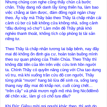
Nhưng chúng con nghe cũng thấy chùn cả bước
chân. Thầy đang nổi danh lẫy lừng thiên hạ, làm bao
việc chẳng ai làm được, đám đông ngút ngàn chạy
theo. Ấy vậy mà Thầy bảo theo Thầy là chấp nhận cái
cảnh cù bơ cù bất không cửa không nhà, sống cảnh
“đầu đường xó chợ”! Làm môn đệ Thầy phải khó
nghèo thanh thoát, không tích cóp phòng bị tài sản
riêng tư.
Theo Thầy là chấp nhận tương lai bấp bênh, nay đây
mai đó không ổn định gia cư, hoàn toàn buông mình
theo sự quan phòng của Thiên Chúa. Theo Thầy thì
không đặt tiền của lên trên việc cứu linh hồn người
ta. Chính Thầy có quyền năng cùng với Cha tạo dựng
vũ trụ, mà khi xuống trần cứu độ con người, Thầy
từng phải “mượn” hang bò lừa để sinh ra, sống lang
thang nay đây mai đó khắp nơi, cuối cùng chết…
“trên cây” và phải mượn ngôi mộ nhà ông Nicôđêmô
để chôn xác, làm gì có
chỗ tựa đầu
?
Khi Đức Giêsu mời gọi người khác theo, thì anh do