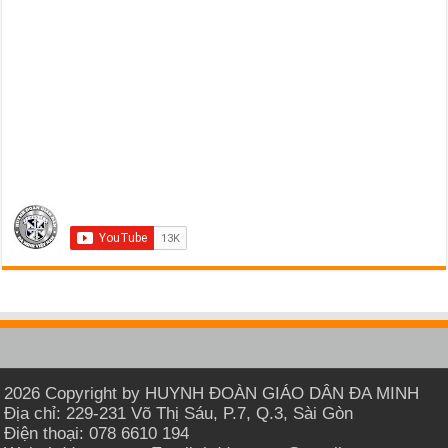
2026 Copyright by HUYNH ĐOÀN GIÁO DÂN ĐA MINH
Địa chỉ: 229-231 Võ Thị Sáu, P.7, Q.3, Sài Gòn
Điện thoại: 078 6610 194