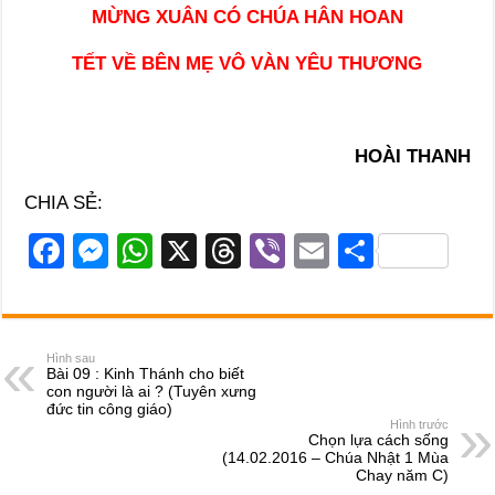
MỪNG XUÂN CÓ CHÚA HÂN HOAN
TẾT VỀ BÊN MẸ VÔ VÀN YÊU THƯƠNG
HOÀI THANH
CHIA SẺ:
F
M
W
X
T
Vi
E
S
a
e
h
hr
b
m
h
c
ss
at
e
er
ail
ar
e
e
s
a
e
Hình sau
Bài 09 : Kinh Thánh cho biết
b
n
A
d
con người là ai ? (Tuyên xưng
đức tin công giáo)
o
g
p
s
Hình trước
Chọn lựa cách sống
o
er
p
(14.02.2016 – Chúa Nhật 1 Mùa
Chay năm C)