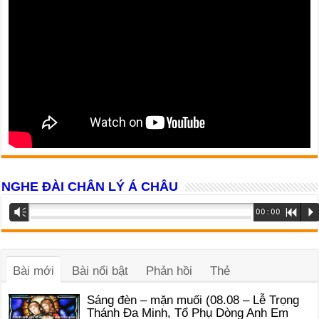
NGHE ĐÀI CHÂN LÝ Á CHÂU
Trình
Vm
00:00
R
P
phát
âm
thanh
Bài mới
Bài nổi bật
Phản hồi
Thẻ
Sáng đèn – mặn muối (08.08 – Lễ Trọng
Thánh Đa Minh, Tổ Phụ Dòng Anh Em