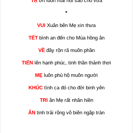
TẠ
ơn luôn mãi nói sao cho vừa
*
VUI
Xuân bên Mẹ xin thưa
TẾT
bình an đến cho Mùa hồng ân
VỀ
đây rộn rã muôn phần
TIẾN
lên hạnh phúc, tinh thần thảnh thơi
MẸ
luôn phù hộ muôn người
KHÚC
tình ca đó cho đời binh yên
TRI
ân Mẹ rất nhân hiền
ÂN
tinh trải rộng vô biên ngập tràn