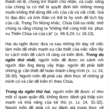
thành nô lệ, chúng trở thành chủ nhân, và cuộc sống
của chúng ta có thể bị quyết định bởi những mong
muốn không thể dừng đối với của cải và vật chất. Giá
trị đạo đức và tinh thần có thể bị hy sinh để tích lũy
của cải. Trong Tin Mừng khác, Chúa Giê-su nhắc nhở
chúng ta rằng chúng ta “không thể cùng một lúc phục
vụ Thiên Chúa và của cải” (x. Mt 6,24; Lc 16,13).
Hai dụ ngôn được đưa ra sau những lời dạy về việc
làm môn đệ nhấn mạnh sự cần thiết của việc nắm lấy
tư cách môn đệ cách rõ ràng và kiên định.
Trong dụ
ngôn thứ nhất
, người môn đệ được so sánh với
người đàn ông đang xây tháp- người đó phải biết
những gì cần thiết để hoàn thành công trình (x. Lc 14,
28-30). Người môn đệ phải xác định thực tế những gì
mình có và cần để kiên trì theo Chúa.
Trong dụ ngôn thứ hai
, người môn đệ được ví như
một sĩ quan quân đội, không được đánh giá thấp sức
mạnh và khả năng của kẻ thù (x. Lc 14, 31-32).
Người môn đệ phải có sự đánh giá trung thực về