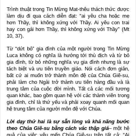
Trình thuật trong Tin Mừng Mat-thêu thách thức được
làm dịu đi qua cách diễn đạt: “ai yêu cha hoặc mẹ
hơn Thầy, thì không xứng với Thầy. Ai yêu con trai
hay con gái hơn Thầy, thì không xứng với Thầy” (Mt
10, 37).
Từ “dứt bỏ” gia đình của một người trong Tin Mừng
Luca không có nghĩa là hướng tới thù địch và từ bỏ
gia đình, từ bỏ những nghĩa vụ gia đình nhưng là sự
tách biệt và ưu tiên truyền giáo. Nói cách đơn giản,
bất cứ ai muốn trở thành môn đệ của Chúa Giê-su,
phải làm cho Ngài trở thành ưu tiên hàng đầu và là
trung tâm của cuộc đời mình. Tất cả các mối tương
quan khác, bao gồm quan hệ với các thành viên trong
gia đình, chỉ là thứ yếu và phải xoay quanh mối quan
hệ trung tâm của người môn đệ với Chúa.
Lời dạy thứ hai là sự sẵn lòng và khả năng bước
theo Chúa Giê-su bằng cách vác thập giá
– một hệ
quả của việc yêu mến Chúa Giê-su trên tất cả: “Ai