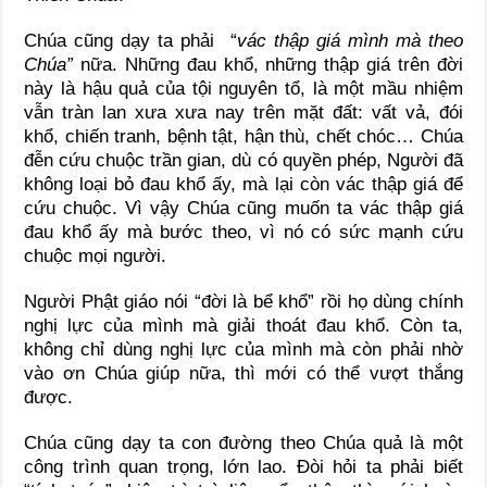
Chúa cũng dạy ta phải “
vác thập giá mình mà theo
Chúa”
nữa. Những đau khổ, những thập giá trên đời
này là hậu quả của tội nguyên tổ, là một mầu nhiệm
vẫn tràn lan xưa xưa nay trên mặt đất: vất vả, đói
khổ, chiến tranh, bệnh tật, hận thù, chết chóc… Chúa
đễn cứu chuộc trần gian, dù có quyền phép, Người đã
không loại bỏ đau khổ ấy, mà lại còn vác thập giá để
cứu chuộc. Vì vậy Chúa cũng muốn ta vác thập giá
đau khổ ấy mà bước theo, vì nó có sức mạnh cứu
chuộc mọi người.
Người Phật giáo nói “đời là bể khổ” rồi họ dùng chính
nghị lực của mình mà giải thoát đau khổ. Còn ta,
không chỉ dùng nghị lực của mình mà còn phải nhờ
vào ơn Chúa giúp nữa, thì mới có thể vượt thắng
được.
Chúa cũng dạy ta con đường theo Chúa quả là một
công trình quan trọng, lớn lao. Đòi hỏi ta phải biết