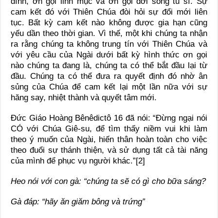
đình, ơn gọi linh mục và ơn gọi đời sống tu sĩ. Sự
cam kết đó với Thiên Chúa đòi hỏi sự đổi mới liên
tục. Bất kỳ cam kết nào không được gia hạn cũng
yếu dần theo thời gian. Vì thế, một khi chúng ta nhận
ra rằng chúng ta không trung tín với Thiên Chúa và
với yêu cầu của Ngài dưới bất kỳ hình thức ơn gọi
nào chúng ta đang là, chúng ta có thể bắt đầu lại từ
đầu. Chúng ta có thể đưa ra quyết định đó nhờ ân
sủng của Chúa để cam kết lại một lần nữa với sự
hăng say, nhiệt thành và quyết tâm mới.
Đức Giáo Hoàng Bênêdictô 16 đã nói: “Đừng ngại nói
CÓ với Chúa Giê-su, để tìm thấy niềm vui khi làm
theo ý muốn của Ngài, hiến thân hoàn toàn cho việc
theo đuổi sự thánh thiện, và sử dụng tất cả tài năng
của mình để phục vụ người khác.”[2]
Heo nói với con gà: “chúng ta sẽ có gì cho bữa sáng?
Gà đáp: “hãy ăn giăm bông và trứng”