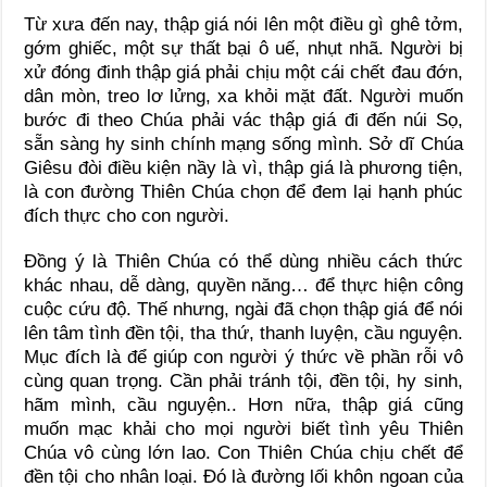
Từ xưa đến nay, thập giá nói lên một điều gì ghê tởm,
gớm ghiếc, một sự thất bại ô uế, nhụt nhã. Người bị
xử đóng đinh thập giá phải chịu một cái chết đau đớn,
dân mòn, treo lơ lửng, xa khỏi mặt đất. Người muốn
bước đi theo Chúa phải vác thập giá đi đến núi Sọ,
sẵn sàng hy sinh chính mạng sống mình. Sở dĩ Chúa
Giêsu đòi điều kiện nầy là vì, thập giá là phương tiện,
là con đường Thiên Chúa chọn để đem lại hạnh phúc
đích thực cho con người.
Đồng ý là Thiên Chúa có thể dùng nhiều cách thức
khác nhau, dễ dàng, quyền năng… để thực hiện công
cuộc cứu độ. Thế nhưng, ngài đã chọn thập giá để nói
lên tâm tình đền tội, tha thứ, thanh luyện, cầu nguyện.
Mục đích là để giúp con người ý thức về phần rỗi vô
cùng quan trọng. Cần phải tránh tội, đền tội, hy sinh,
hãm mình, cầu nguyện.. Hơn nữa, thập giá cũng
muốn mạc khải cho mọi người biết tình yêu Thiên
Chúa vô cùng lớn lao. Con Thiên Chúa chịu chết để
đền tội cho nhân loại. Đó là đường lối khôn ngoan của