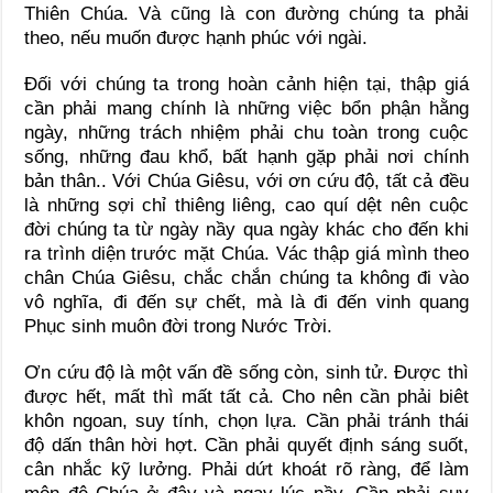
Thiên Chúa. Và cũng là con đường chúng ta phải
theo, nếu muốn được hạnh phúc với ngài.
Đối với chúng ta trong hoàn cảnh hiện tại, thập giá
cần phải mang chính là những việc bổn phận hằng
ngày, những trách nhiệm phải chu toàn trong cuộc
sống, những đau khổ, bất hạnh gặp phải nơi chính
bản thân.. Với Chúa Giêsu, với ơn cứu độ, tất cả đều
là những sợi chỉ thiêng liêng, cao quí dệt nên cuộc
đời chúng ta từ ngày nầy qua ngày khác cho đến khi
ra trình diện trước mặt Chúa. Vác thập giá mình theo
chân Chúa Giêsu, chắc chắn chúng ta không đi vào
vô nghĩa, đi đến sự chết, mà là đi đến vinh quang
Phục sinh muôn đời trong Nước Trời.
Ơn cứu độ là một vấn đề sống còn, sinh tử. Được thì
được hết, mất thì mất tất cả. Cho nên cần phải biêt
khôn ngoan, suy tính, chọn lựa. Cần phải tránh thái
độ dấn thân hời hợt. Cần phải quyết định sáng suốt,
cân nhắc kỹ lưởng. Phải dứt khoát rõ ràng, để làm