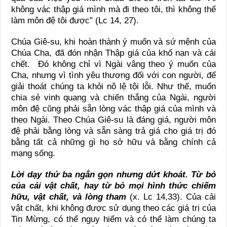
không vác thập giá mình mà đi theo tôi, thì không thể
làm môn đệ tôi được” (Lc 14, 27).
Chúa Giê-su, khi hoàn thành ý muốn và sứ mệnh của
Chúa Cha, đã đón nhận Thập giá của khổ nạn và cái
chết. Đó không chỉ vì Ngài vâng theo ý muốn của
Cha, nhưng vì tình yêu thương đối với con người, để
giải thoát chúng ta khỏi nô lệ tội lỗi. Như thế, muốn
chia sẻ vinh quang và chiến thắng của Ngài, người
môn đệ cũng phải sẵn lòng vác thập giá của mình và
theo Ngài. Theo Chúa Giê-su là đáng giá, người môn
đệ phải bằng lòng và sẵn sàng trả giá cho giá trị đó
bằng tất cả những gì họ sở hữu và bằng chính cả
mạng sống.
Lời dạy thứ ba ngắn gọn nhưng dứt khoát. Từ bỏ
của cải vật chất, hay từ bỏ mọi hình thức chiếm
hữu, vật chất, và lòng tham
(x. Lc 14,33). Của cải
vật chất, khi không được sử dụng theo các giá trị của
Tin Mừng, có thể nguy hiểm và có thể làm chúng ta