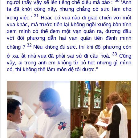
30
người thấy vậy sẽ lên tiếng chế diễu mà bảo :
‘Anh
ta đã khởi công xây, nhưng chẳng có sức làm cho
31
xong việc.’
Hoặc có vua nào đi giao chiến với một
vua khác, mà trước tiên lại không ngồi xuống bàn tính
xem mình có thể đem một vạn quân ra, đương đầu
với đối phương dẫn hai vạn quân tiến đánh mình
32
chăng ?
Nếu không đủ sức, thì khi đối phương còn
33
ở xa, ắt nhà vua đã phải sai sứ đi cầu hoà.
Cũng
vậy, ai trong anh em không từ bỏ hết những gì mình
có, thì không thể làm môn đệ tôi được.”