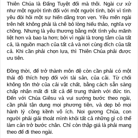
Thiên Chúa là Đấng Tuyệt đối mà thôi. Ngài cư xử
như một người tình đối với một người tình, bởi vì tình
yêu đòi hỏi một sự hiến dâng trọn vẹn. Yêu mến ngài
trên hết không phải là chê bỏ lòng hiếu thảo, nghĩa vợ
chồng. Nhưng là yêu thương bằng một tình yêu mãnh
liệt hơn và bao la hơn; bởi vì ngài là trọng tâm của tất
cả, là nguồn mạch của tất cả và nơi cùng đích của tất
cả. Khi cần phải chọn lựa, thì Thiên Chúa phải được
ưu tiên.
Đồng thời, để trở thành môn đệ còn cần phải có một
thái độ thích hợp đối với tài sản, của cải. Từ chối
không tôn thờ của cải vật chất, bằng cách sẵn sàng
chấp nhận mất đi tất cả để trung thành với đức tin.
Đến với Chúa Giêsu và vui sướng bước theo ngài,
cần phải tận dụng mọi phương tiện, và dẹp bỏ mọi
hành lý cồng kềnh vô ích. Noi gương Chúa, con
người phải giải thoát mình khỏi tất cả những gì cỏ thể
làm cản trở bước chân. Chỉ còn thập giá là phải mang
theo để đi theo ngài.