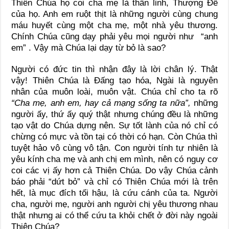
Thiên Chúa họ coi cha mẹ là thần linh, Thượng Đế
của họ. Anh em ruột thịt là những người cùng chung
máu huyết cùng một cha mẹ, một nhà yêu thương.
Chính Chúa cũng dạy phải yêu mọi người như “anh
em” . Vậy mà Chúa lại dạy từ bỏ là sao?
Người có đức tin thì nhận đây là lời chân lý. Thật
vậy! Thiên Chúa là Đấng tạo hóa, Ngài là nguyên
nhân của muôn loài, muôn vật. Chúa chỉ cho ta rõ
“Cha mẹ, anh em, hay cả mạng sống ta nữa”,
những
người ấy, thứ ấy quý thật nhưng chúng đều là những
tạo vật do Chúa dựng nên. Sự tốt lành của nó chỉ có
chừng có mực và tồn tại có thời có hạn. Còn Chúa thì
tuyệt hảo vô cùng vô tận. Con người tính tự nhiên là
yêu kính cha mẹ và anh chị em mình, nên có nguy cơ
coi các vị ấy hơn cả Thiên Chúa. Do vậy Chúa cảnh
báo phải “dứt bỏ” và chỉ có Thiên Chúa mới là trên
hết, là mục đích tối hậu, là cứu cánh của ta. Người
cha, người mẹ, người anh người chị yêu thương nhau
thật nhưng ai có thể cứu ta khỏi chết ở đời này ngoài
Thiên Chúa?