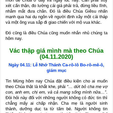
môn đệ Chúa ở đây và ngay lúc nầy. Cần phải suy
xét cẩn thận, đo lường cái giá phải trả, đừng liều lĩnh,
nhắm mắt đưa chân. Đó là điều Chúa Giêsu nhấn
mạnh qua hai dụ ngôn về người định xây một cái tháp
và một ông vua sắp đi giao chiến với mộ vua khác.
Đó cũng là điều Chúa cũng muốn nhắn nhủ chúng ta
hôm nay.
Vác thập giá mình mà theo Chúa
(04.11.2020)
Ngày 04.11: Lễ Nhớ Thánh Ca-rô-lô Bo-rô-mê-ô,
giám mục
Tin Mừng hôm nay Chúa đặt điều kiện cho ai muốn
theo Chúa thật là khắt khe, phải
“… dứt bỏ cha mẹ vợ
con, anh em, chị em, và cả mang sống mình nữa…”
.
Đòi hỏi này đối với những người không có đức tin thì
chẳng mấy ai chấp nhận. Cha mẹ là người sinh
thành, dưỡng dục ta từ tấm bé. Người không tin