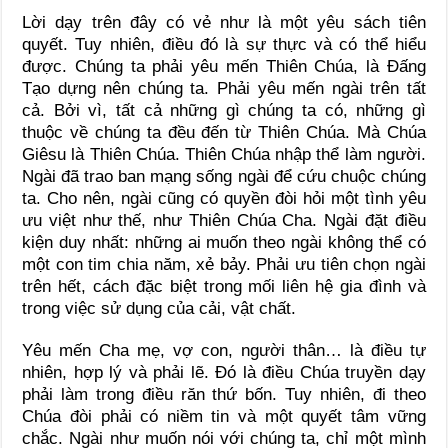
Lời dạy trên đây có vẻ như là một yêu sách tiên
quyết. Tuy nhiên, điều đó là sự thực và có thể hiểu
được. Chúng ta phải yêu mến Thiên Chúa, là Đấng
Tạo dựng nên chúng ta. Phải yêu mến ngài trên tất
cả. Bởi vì, tất cả những gì chúng ta có, những gì
thuộc về chúng ta đều đến từ Thiên Chúa. Mà Chúa
Giêsu là Thiên Chúa. Thiên Chúa nhập thể làm người.
Ngài đã trao ban mạng sống ngài để cứu chuộc chúng
ta. Cho nên, ngài cũng có quyền đòi hỏi một tình yêu
ưu việt như thế, như Thiên Chúa Cha. Ngài đặt điều
kiện duy nhất: những ai muốn theo ngài không thể có
một con tim chia năm, xẻ bảy. Phải ưu tiên chọn ngài
trên hết, cách đặc biệt trong mối liên hệ gia đình và
trong việc sử dụng của cải, vật chất.
Yêu mến Cha mẹ, vợ con, người thân… là điều tự
nhiên, hợp lý và phải lẽ. Đó là điều Chúa truyền dạy
phải làm trong điều răn thứ bốn. Tuy nhiên, đi theo
Chúa đòi phải có niềm tin và một quyết tâm vững
chắc. Ngài như muốn nói với chúng ta, chỉ một mình