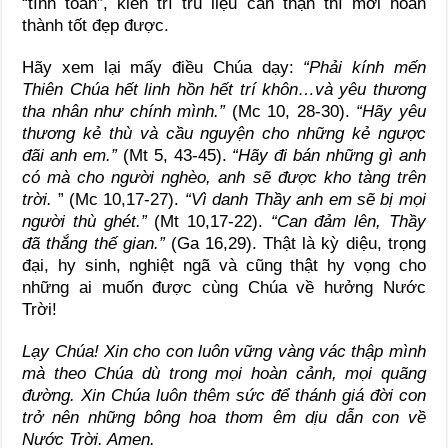
“tính toán”, kiên trì trù liệu cẩn thận thì mới hoàn
thành tốt đẹp được.
Hãy xem lại mấy điều Chúa dạy:
“Phải kính mến
Thiên Chúa hết linh hồn hết trí khôn…và yêu thương
tha nhân như chính mình.”
(Mc 10, 28-30).
“Hãy yêu
thương kẻ thù và cầu nguyện cho những kẻ ngược
đãi anh em.”
(Mt 5, 43-45).
“Hãy đi bán những gì anh
có mà cho người nghèo, anh sẽ được kho tàng trên
trời.
” (Mc 10,17-27).
“Vì danh Thầy anh em sẽ bị mọi
người thù ghét.”
(Mt 10,17-22).
“Can đảm lên, Thầy
đã thắng thế gian.”
(Ga 16,29). Thật là kỳ diệu, trọng
đại, hy sinh, nghiệt ngã và cũng thật hy vọng cho
những ai muốn được cùng Chúa về hưởng Nước
Trời!
Lạy Chúa! Xin cho con luôn vững vàng vác thập mình
mà theo Chúa dù trong mọi hoàn cảnh, mọi quãng
đường. Xin Chúa luôn thêm sức để thánh giá đời con
trở nên những bông hoa thơm êm dịu dẫn con về
Nước Trời. Amen.