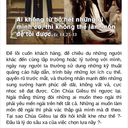
Để lôi cuốn khách hàng, để chiêu dụ những người
khác đến cùng lập trường hoặc lý tưởng với mình,
ngày nay người ta thường sử dụng những kỹ thuật
quảng cáo hấp dẫn, trình bày những lợi ích cụ thể,
quyến rũ trước mắt, và thường nhấn mạnh đến những
sung sướng hạnh phúc dễ dãi, không vất vả, cực
nhọc sẽ đạt được. Còn Chúa Giêsu thì ngược lại.
Ngài thẳng thừng đòi những ai muốn theo ngài thì
phải yêu mến ngài trên hết tất cả. Những ai muốn làm
môn đệ ngài thì phải vác thập giá mình mà đi theo.
Tại sao Chúa Giêsu lại đòi hỏi khắt khe như thế ?-
Đâu là lý do sâu xa của việc chọn lựa nầy ?-