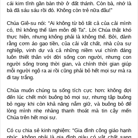
cái kim tĩnh gần bàn thờ ở đất thánh. Còn bà, nhớ là
bà đã sáu sáu rồi đó. Không còn trẻ nữa đâu!”
Chúa Giê-su nói: “Ai không từ bỏ tất cả của cải mình
có, thì không thể làm môn đệ Ta”. Lời Chúa thật khó
thực hiện, nhưng không phải là không thể. Bởi, đành
rằng cơm áo gạo tiền, của cải vật chất, nhà cửa sự
nghiệp, vinh dự và cả những niềm vui chính đáng
luôn thiết thân với đời sống con người, nhưng con
người sống trong thời gian, và chính thời gian giúp
mỗi người ngộ ra ai rồi cũng phải bỏ hết mọi sự mà ra
đi tay trắng.
Chúa muốn chúng ta sống tích cực hơn: không đợi
đến lúc chết mới buông bỏ mọi sự, nhưng tập buông
bỏ ngay khi còn khả năng nắm giữ, và buông bỏ để
lòng mình nhẹ nhàng thanh thoát mà tin cậy mến
Chúa trên hết mọi sự.
Có cụ chia sẻ kinh nghiệm: “Gia đình công giáo hạnh
phúc, không phải là gia đình giàu có vật chất sang