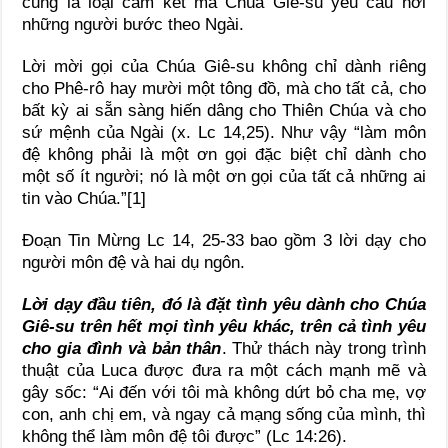
cũng là loại cam kết mà Chúa Giê-su yêu cầu nơi
những người bước theo Ngài.
Lời mời gọi của Chúa Giê-su không chỉ dành riêng
cho Phê-rô hay mười một tông đồ, mà cho tất cả, cho
bất kỳ ai sẵn sàng hiến dâng cho Thiên Chúa và cho
sứ mệnh của Ngài (x. Lc 14,25). Như vậy “làm môn
đệ không phải là một ơn gọi đặc biệt chỉ dành cho
một số ít người; nó là một ơn gọi của tất cả những ai
tin vào Chúa.”[1]
Đoạn Tin Mừng Lc 14, 25-33 bao gồm 3 lời dạy cho
người môn đệ và hai dụ ngôn.
Lời dạy đầu tiên, đó là đặt tình yêu dành cho Chúa
Giê-su trên hết mọi tình yêu khác, trên cả tình yêu
cho gia đình và bản thân
. Thử thách này trong trình
thuật của Luca được đưa ra một cách mạnh mẽ và
gây sốc: “Ai đến với tôi mà không dứt bỏ cha mẹ, vợ
con, anh chị em, và ngay cả mạng sống của mình, thì
không thể làm môn đệ tôi được” (Lc 14:26).