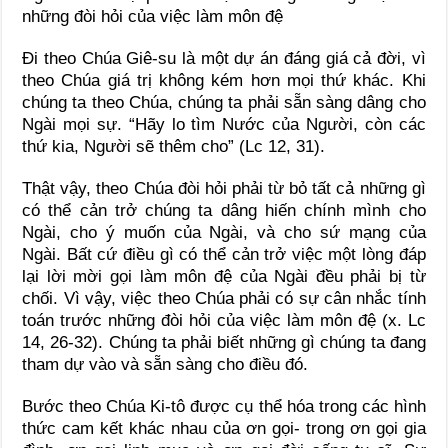
những đòi hỏi của việc làm môn đệ
Đi theo Chúa Giê-su là một dự án đáng giá cả đời, vì
theo Chúa giá trị không kém hơn mọi thứ khác. Khi
chúng ta theo Chúa, chúng ta phải sẵn sàng dâng cho
Ngài mọi sự. “Hãy lo tìm Nước của Người, còn các
thứ kia, Người sẽ thêm cho” (Lc 12, 31).
Thật vậy, theo Chúa đòi hỏi phải từ bỏ tất cả những gì
có thể cản trở chúng ta dâng hiến chính mình cho
Ngài, cho ý muốn của Ngài, và cho sứ mạng của
Ngài. Bất cứ điều gì có thể cản trở việc một lòng đáp
lại lời mời gọi làm môn đệ của Ngài đều phải bị từ
chối. Vì vậy, việc theo Chúa phải có sự cân nhắc tính
toán trước những đòi hỏi của việc làm môn đệ (x. Lc
14, 26-32). Chúng ta phải biết những gì chúng ta đang
tham dự vào và sẵn sàng cho điều đó.
Bước theo Chúa Ki-tô được cụ thể hóa trong các hình
thức cam kết khác nhau của ơn gọi- trong ơn gọi gia