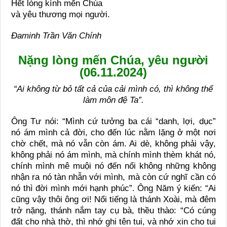
Hết lòng kính mến Chúa
và yêu thương mọi người.
Đaminh Trần Văn Chính
Nặng lòng mến Chúa, yêu người
(06.11.2024)
“Ai không từ bỏ tất cả của cải mình có, thì không thể
làm môn đệ Ta”.
Ông Tư nói: “Mình cứ tưởng ba cái “danh, lợi, dục”
nó ám mình cả đời, cho đến lúc nằm lặng ở một nơi
chờ chết, mà nó vẫn còn ám. Ai dè, không phải vậy,
không phải nó ám mình, mà chính mình thèm khát nó,
chính mình mê muội nó đến nổi không những không
nhận ra nó tàn nhẫn với mình, mà còn cứ nghĩ cần có
nó thì đời mình mới hạnh phúc”. Ông Năm ý kiến: “Ai
cũng vậy thôi ông ơi! Nổi tiếng là thánh Xoài, mà đêm
trở nặng, thánh nắm tay cụ bà, thều thào: “Có cúng
đất cho nhà thờ, thì nhớ ghi tên tui, và nhớ xin cho tui