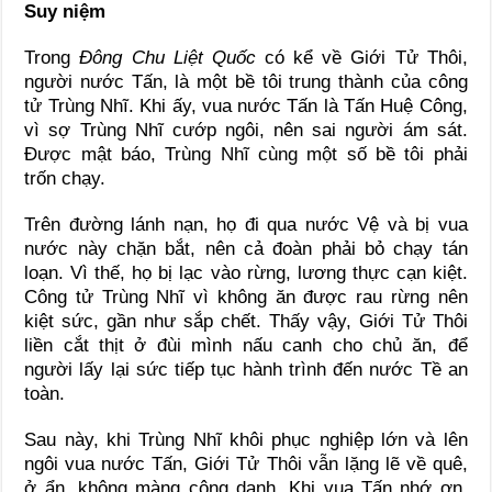
Suy niệm
Trong
Đông Chu Liệt Quốc
có kể về Giới Tử Thôi,
người nước Tấn, là một bề tôi trung thành của công
tử Trùng Nhĩ. Khi ấy, vua nước Tấn là Tấn Huệ Công,
vì sợ Trùng Nhĩ cướp ngôi, nên sai người ám sát.
Được mật báo, Trùng Nhĩ cùng một số bề tôi phải
trốn chạy.
Trên đường lánh nạn, họ đi qua nước Vệ và bị vua
nước này chặn bắt, nên cả đoàn phải bỏ chạy tán
loạn. Vì thế, họ bị lạc vào rừng, lương thực cạn kiệt.
Công tử Trùng Nhĩ vì không ăn được rau rừng nên
kiệt sức, gần như sắp chết. Thấy vậy, Giới Tử Thôi
liền cắt thịt ở đùi mình nấu canh cho chủ ăn, để
người lấy lại sức tiếp tục hành trình đến nước Tề an
toàn.
Sau này, khi Trùng Nhĩ khôi phục nghiệp lớn và lên
ngôi vua nước Tấn, Giới Tử Thôi vẫn lặng lẽ về quê,
ở ẩn, không màng công danh. Khi vua Tấn nhớ ơn,