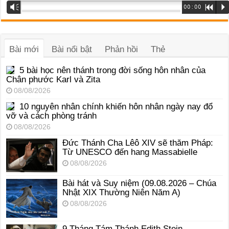
Trình
Vm
00:00
R
P
phát
âm
thanh
Bài mới
Bài nổi bật
Phản hồi
Thẻ
5 bài học nên thánh trong đời sống hôn nhân của
Chân phước Karl và Zita
08/08/2026
10 nguyên nhân chính khiến hôn nhân ngày nay đổ
vỡ và cách phòng tránh
08/08/2026
Đức Thánh Cha Lêô XIV sẽ thăm Pháp:
Từ UNESCO đến hang Massabielle
08/08/2026
Bài hát và Suy niệm (09.08.2026 – Chúa
Nhật XIX Thường Niên Năm A)
08/08/2026
9 Tháng Tám Thánh Edith Stein