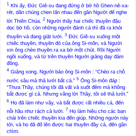
1
Khi ấy, Đức Giê-su đang đứng ở bờ hồ Ghen-nê-xa-
rét, dân chúng chen lấn nhau đến gần Người để nghe
2
lời Thiên Chúa.
Người thấy hai chiếc thuyền đậu
dọc bờ hồ, còn những người đánh cá thì đã ra khỏi
3
thuyền và đang giặt lưới.
Đức Giê-su xuống một
chiếc thuyền, thuyền đó của ông Si-môn, và Người
xin ông chèo thuyền ra xa bờ một chút. Rồi Người
ngồi xuống, và từ trên thuyền Người giảng dạy đám
đông.
4
Giảng xong, Người bảo ông Si-môn : “Chèo ra chỗ
5
nước sâu mà thả lưới bắt cá.”
Ông Si-môn đáp :
“Thưa Thầy, chúng tôi đã vất vả suốt đêm mà không
bắt được gì cả. Nhưng vâng lời Thầy, tôi sẽ thả lưới.”
6
Họ đã làm như vậy, và bắt được rất nhiều cá, đến
7
nỗi hầu như rách cả lưới.
Họ làm hiệu cho các bạn
chài trên chiếc thuyền kia đến giúp. Những người này
tới, và họ đã đổ lên được hai thuyền đầy cá, đến gần
chìm.