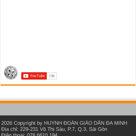
2026 Copyright by HUYNH ĐOÀN GIÁO DÂN ĐA MINH
Địa chỉ: 229-231 Võ Thị Sáu, P.7, Q.3, Sài Gòn
Điện thoại: 078 6610 194