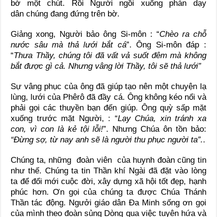
bờ một chút. Rồi Người ngồi xuống phán dạy
dân chúng đang đứng trên bờ.
Giảng xong, Người bảo ông Si-môn : “
Chèo ra chỗ
nước sâu mà thả lưới bắt cá
”. Ông Si-môn đáp :
“
Thưa Thầy, chúng tôi đã vất vả suốt đêm mà không
bắt được gì cả.
Nhưng vâng lời Thầy, tôi sẽ thả lưới”
Sự vâng phục của ông đã giúp tạo nên một chuyện lạ
lùng, lưới của Phêrô đã đầy cá. Ông không kéo nổi và
phải gọi các thuyền bạn đến giúp. Ông quỳ sấp mặt
xuống trước mặt Người, : “
L
ạ
y Chúa, xin tránh xa
con, vì con l
à kẻ
t
ộ
i l
ỗ
i!
”. Nhưng Chúa ôn tồn bảo:
“Đừ
ng s
ợ
, t
ừ
nay anh s
ẽ
là ng
ườ
i thu ph
ụ
c ng
ườ
i ta”.
.
Chúng ta, những đoàn viên của huynh đoàn cũng tin
như thế. Chúng ta tin Thần khí Ngài đã đặt vào lòng
ta để đổi mới cuộc đời, xây dựng xã hội tốt đẹp, hạnh
phúc hơn. Ơn gọi của chúng ta được Chúa Thánh
Thần tác động. Ngưởi giáo dân Đa Minh sống ơn gọi
của mình theo đoàn sủng Dòng qua việc tuyên hứa và