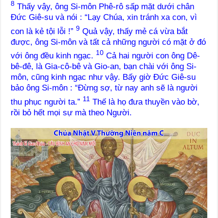
8
Thấy vậy, ông Si-môn Phê-rô sấp mặt dưới chân
Đức Giê-su và nói : “Lạy Chúa, xin tránh xa con, vì
9
con là kẻ tội lỗi !”
Quả vậy, thấy mẻ cá vừa bắt
được, ông Si-môn và tất cả những người có mặt ở đó
10
với ông đều kinh ngạc.
Cả hai người con ông Dê-
bê-đê, là Gia-cô-bê và Gio-an, bạn chài với ông Si-
môn, cũng kinh ngạc như vậy. Bấy giờ Đức Giê-su
bảo ông Si-môn : “Đừng sợ, từ nay anh sẽ là người
11
thu phục người ta.”
Thế là họ đưa thuyền vào bờ,
rồi bỏ hết mọi sự mà theo Người.