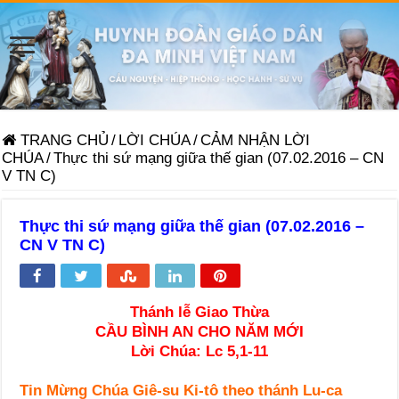
TRANG CHỦ
/
LỜI CHÚA
/
CẢM NHẬN LỜI
CHÚA
/
Thực thi sứ mạng giữa thế gian (07.02.2016 – CN
V TN C)
Thực thi sứ mạng giữa thế gian (07.02.2016 –
CN V TN C)
Thánh lễ Giao Thừa
CẦU BÌNH AN CHO NĂM MỚI
Lời Chúa: Lc 5,1-11
Tin Mừng Chúa Giê-su Ki-tô theo thánh Lu-ca