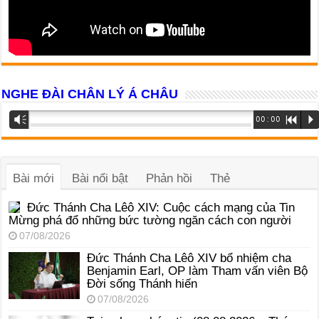
NGHE ĐÀI CHÂN LÝ Á CHÂU
Trình
Vm
00:00
R
P
phát
âm
thanh
Bài mới
Bài nổi bật
Phản hồi
Thẻ
Đức Thánh Cha Lêô XIV: Cuộc cách mạng của Tin
Mừng phá đổ những bức tường ngăn cách con người
07/08/2026
Đức Thánh Cha Lêô XIV bổ nhiệm cha
Benjamin Earl, OP làm Tham vấn viên Bộ
Đời sống Thánh hiến
07/08/2026