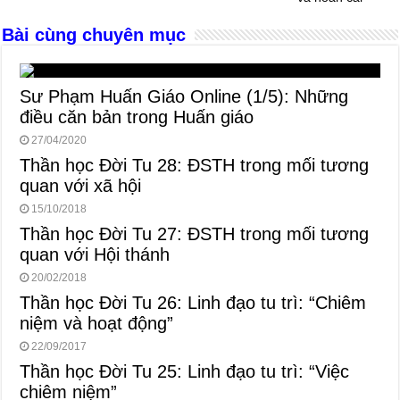
o
er
p
Bài cùng chuyên mục
k
Sư Phạm Huấn Giáo Online (1/5): Những
điều căn bản trong Huấn giáo
27/04/2020
Thần học Đời Tu 28: ĐSTH trong mối tương
quan với xã hội
15/10/2018
Thần học Đời Tu 27: ĐSTH trong mối tương
quan với Hội thánh
20/02/2018
Thần học Đời Tu 26: Linh đạo tu trì: “Chiêm
niệm và hoạt động”
22/09/2017
Thần học Đời Tu 25: Linh đạo tu trì: “Việc
chiêm niệm”