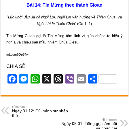
Bài 14: Tin Mừng theo thánh Gioan
“Lúc khởi đầu đã có Ngôi Lời. Ngôi Lời vẫn hướng về Thiên Chúa, và
Ngôi Lời là Thiên Chúa”
(Ga 1, 1)
Tin Mừng Gioan gọi là Tin Mừng tâm linh vì giúp chúng ta hiểu ý
nghĩa và chiều sâu mầu nhiệm Chúa Giêsu.
mLLom7Qp74w
CHIA SẺ:
F
M
W
X
T
Vi
E
S
a
e
h
hr
b
m
h
c
ss
at
e
er
ail
ar
e
e
s
a
e
Hình sau
Ngày 31.12: Cúi mình sự nhập
b
n
A
d
thể
Hình trước
o
g
p
s
Ngày 05.01: Tiếng gọi sám hối
và hoán cải