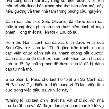
“Họ cũng quan sát thấy rằng số ‘666’ được viết trên
một số vật dụng bên trong nhà thờ bao gồm một cây
nến, gương và trên nhà tạm trong phòng cầu nguyện”
Cảnh sát cho biết Soto-Olivarez đã được quan sát
thấy trong đoạn phim an ninh thực hiện hành vi mạo
phạm. Tổng thiệt hại lên tới 4.100 đô la.
Hôm thứ Năm, cảnh sát đã xác định được vị trí của
Soto-Olivarez; anh ta “đã cố gắng trốn tránh, nhưng
các viên chức cảnh sát đã nhanh chóng bắt được.”
Cảnh sát sau đó đã thực hiện lệnh khám xét nhà của
anh ta để lấy những món đồ được cho là đã bị đánh
cắp từ nhà thờ.
Giáo phận El Paso cho biết họ “biết ơn Sở Cảnh sát
El Paso và Cục Điều tra Liên bang vì đã làm việc tích
cực trong việc điều tra vụ việc này.”
“Chúng tôi rất biết ơn vì thiệt hại vật chất đối với nhà
thờ là rất nhỏ và đã được dọn dẹp hoàn toàn kể từ vụ