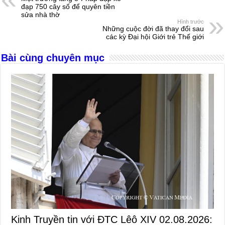
b
n
A
d
đạp 750 cây số để quyên tiền
sửa nhà thờ
o
g
p
s
Hình trước
Những cuộc đời đã thay đổi sau
o
er
p
các kỳ Đại hội Giới trẻ Thế giới
k
Bài cùng chuyên mục
Kinh Truyền tin với ĐTC Lêô XIV 02.08.2026: