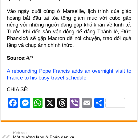
Vào ngày cuối cùng ở Marseille, lịch trình của giáo
hoàng bắt đầu tại tòa tổng giám mục với cuộc gặp
riêng với những người đang gặp khó khăn về kinh tế.
Trước khi đến sân vận động để dâng Thánh lễ, Đức
Phanxicô sẽ gặp Macron để nói chuyện, trao đổi quà
tặng và chụp ảnh chính thức.
Source:
AP
A rebounding Pope Francis adds an overnight visit to
France to his busy travel schedule
CHIA SẺ:
F
M
W
X
T
Vi
E
S
a
e
h
hr
b
m
h
c
ss
at
e
er
ail
ar
e
e
s
a
e
Hình sau
Một trưởng làng ở Pháp đạp xe