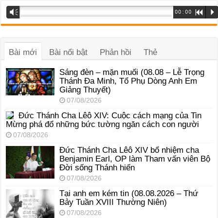
Trình
Vm
00:00
R
P
phát
âm
thanh
Bài mới
Bài nổi bật
Phản hồi
Thẻ
Sáng đèn – mặn muối (08.08 – Lễ Trọng
Thánh Đa Minh, Tổ Phụ Dòng Anh Em
Giảng Thuyết)
07/08/2026
Đức Thánh Cha Lêô XIV: Cuộc cách mạng của Tin
Mừng phá đổ những bức tường ngăn cách con người
07/08/2026
Đức Thánh Cha Lêô XIV bổ nhiệm cha
Benjamin Earl, OP làm Tham vấn viên Bộ
Đời sống Thánh hiến
07/08/2026
Tại anh em kém tin (08.08.2026 – Thứ
Bảy Tuần XVIII Thường Niên)
07/08/2026