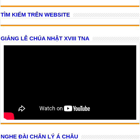
TÌM KIẾM TRÊN WEBSITE
GIẢNG LỄ CHÚA NHẬT XVIII TNA
NGHE ĐÀI CHÂN LÝ Á CHÂU