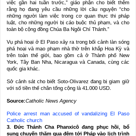
việc gần hai tuần trước,” giáo phận cho biết thêm
rằng họ đang yêu cầu những lời cầu nguyện “cho
những người làm việc trong cơ quan thực thi pháp
luật, cho những người bị cáo buộc thủ phạm, và cho
toàn bộ cộng đồng Chúa Ba Ngôi Chí Thánh.”
Vụ phá hoại ở El Paso xảy ra trong bối cảnh làn sóng
phá hoại và mạo phạm nhà thờ trên khắp Hoa Kỳ và
trên toàn thế giới, bao gồm cả ở Thành phố New
York, Tây Ban Nha, Nicaragua và Canada, cùng các
quốc gia khác.
Sở cảnh sát cho biết Soto-Olivarez đang bị giam giữ
với số tiền thế chân tổng cộng là 41.000 USD.
Source:
Catholic News Agency
Police arrest man accused of vandalizing El Paso
Catholic church
3. Đức Thánh Cha Phanxicô đang phục hồi, bổ
sung chuyến thăm qua đêm tới Pháp vào lịch trình