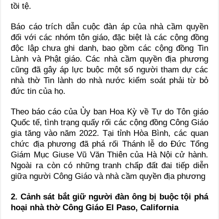
tồi tệ.
Báo cáo trích dẫn cuộc đàn áp của nhà cầm quyền
đối với các nhóm tôn giáo, đặc biệt là các cộng đồng
độc lập chưa ghi danh, bao gồm các cộng đồng Tin
Lành và Phật giáo. Các nhà cầm quyền địa phương
cũng đã gây áp lực buộc một số người tham dự các
nhà thờ Tin lành do nhà nước kiểm soát phải từ bỏ
đức tin của họ.
Theo báo cáo của Ủy ban Hoa Kỳ về Tự do Tôn giáo
Quốc tế, tình trạng quấy rối các cộng đồng Công Giáo
gia tăng vào năm 2022. Tại tỉnh Hòa Bình, các quan
chức địa phương đã phá rối Thánh lễ do Đức Tổng
Giám Mục Giuse Vũ Văn Thiên của Hà Nội cử hành.
Ngoài ra còn có những tranh chấp đất đai tiếp diễn
giữa người Công Giáo và nhà cầm quyền địa phương
2. Cảnh sát bắt giữ người đàn ông bị buộc tội phá
hoại nhà thờ Công Giáo El Paso, California