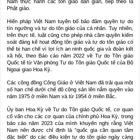
Nam thực hành các tôn giáo dân gian, tiếp theo là
Phật giáo.
Hiến pháp Việt Nam tuyên bố bảo đảm quyền tự do
tín ngưỡng và tự do tôn giáo của cá nhân. Tuy nhiên,
trên thực tế, luật cũng cho phép nhà cầm quyền kiểm
soát đáng kể hoạt động tôn giáo và tự do tôn giáo có
thể bị hạn chế vì lợi ích an ninh quốc gia và đoàn kết
xã hội, theo Báo cáo năm 2022 về Tự do Tôn giáo
Quốc tế từ Văn phòng Tự do Tôn giáo Quốc tế của Bộ
Ngoại giao Hoa Kỳ.
Các cộng đồng Công Giáo ở Việt Nam đã trải qua một
số hạn chế dưới chế độ cộng sản lên nắm quyền vào
năm 1975 ở miền Nam và từ 1954 ở miền Bắc.
Ủy ban Hoa Kỳ về Tự do Tôn giáo Quốc tế, cơ quan
cố vấn cho các cơ quan của chính phủ Hoa Kỳ, trong
báo cáo năm 2023 của mình khuyến nghị rằng Việt
Nam nên được chỉ định là “quốc gia cần quan tâm
đặc biệt” do các điều kiện tự do tôn giáo ngày càng