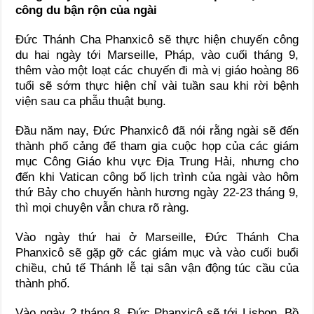
công du bận rộn của ngài
Đức Thánh Cha Phanxicô sẽ thực hiện chuyến công
du hai ngày tới Marseille, Pháp, vào cuối tháng 9,
thêm vào một loạt các chuyến đi mà vị giáo hoàng 86
tuổi sẽ sớm thực hiện chỉ vài tuần sau khi rời bệnh
viện sau ca phẫu thuật bụng.
Đầu năm nay, Đức Phanxicô đã nói rằng ngài sẽ đến
thành phố cảng để tham gia cuộc họp của các giám
mục Công Giáo khu vực Địa Trung Hải, nhưng cho
đến khi Vatican công bố lịch trình của ngài vào hôm
thứ Bảy cho chuyến hành hương ngày 22-23 tháng 9,
thì mọi chuyện vẫn chưa rõ ràng.
Vào ngày thứ hai ở Marseille, Đức Thánh Cha
Phanxicô sẽ gặp gỡ các giám mục và vào cuối buổi
chiều, chủ tế Thánh lễ tại sân vận động túc cầu của
thành phố.
Vào ngày 2 tháng 8, Đức Phanxicô sẽ tới Lisbon, Bồ