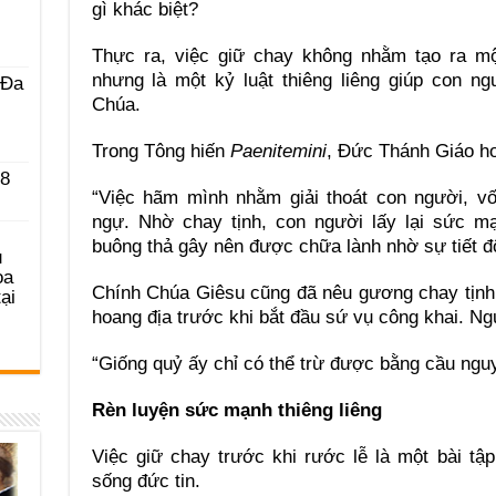
gì khác biệt?
Thực ra, việc giữ chay không nhằm tạo ra mộ
nhưng là một kỷ luật thiêng liêng giúp con n
 Ða
Chúa.
Trong Tông hiến
Paenitemini
, Đức Thánh Giáo ho
 8
“Việc hãm mình nhằm giải thoát con người, vố
ngự. Nhờ chay tịnh, con người lấy lại sức m
buông thả gây nên được chữa lành nhờ sự tiết đ
u
ọa
Chính Chúa Giêsu cũng đã nêu gương chay tịnh
ại
hoang địa trước khi bắt đầu sứ vụ công khai. N
“Giống quỷ ấy chỉ có thể trừ được bằng cầu ngu
Rèn luyện sức mạnh thiêng liêng
Việc giữ chay trước khi rước lễ là một bài tậ
sống đức tin.