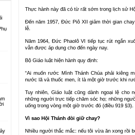
Thực hành này đã có từ rất sớm trong lịch sử Hội 
i
Đến năm 1957, Đức Piô XII giảm thời gian chay
lễ.
Phụ
Năm 1964, Đức Phaolô VI tiếp tục rút ngắn xu
vẫn được áp dụng cho đến ngày nay.
Bộ Giáo luật hiện hành quy định:
“Ai muốn rước Mình Thánh Chúa phải kiêng mọ
nước lã và thuốc men, ít là một giờ trước khi rướ
Tuy nhiên, Giáo luật cũng dành ngoại lệ cho 
àm
những người trực tiếp chăm sóc họ; những ngườ
ời
uống trong vòng một giờ trước đó (điều 919 §3).
Vì sao Hội Thánh đòi giữ chay?
Nhiều người thắc mắc: nếu tôi vừa ăn xong rồi b
Bảy