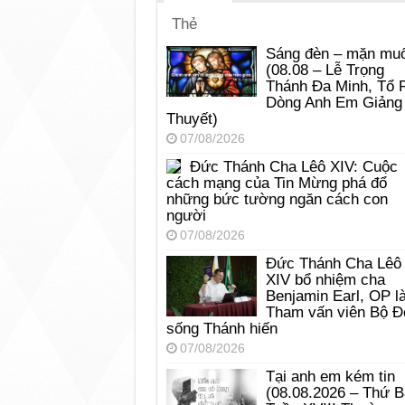
Thẻ
Sáng đèn – mặn muố
(08.08 – Lễ Trọng
Thánh Đa Minh, Tổ 
Dòng Anh Em Giảng
Thuyết)
07/08/2026
Đức Thánh Cha Lêô XIV: Cuộc
cách mạng của Tin Mừng phá đổ
những bức tường ngăn cách con
người
07/08/2026
Đức Thánh Cha Lêô
XIV bổ nhiệm cha
Benjamin Earl, OP l
Tham vấn viên Bộ Đ
sống Thánh hiến
07/08/2026
Tại anh em kém tin
(08.08.2026 – Thứ 