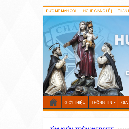
ĐỨC MẸ MÂN CÔI |
NGHE GIẢNG LỄ |
THẦN 
GIỚI THIỆU
THÔNG TIN
GIA