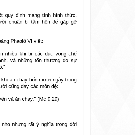
t quy định mang tính hình thức,
gười chuẩn bị tâm hồn để gặp gỡ
àng Phaolô VI viết:
n nhiều khi bị các dục vọng chế
ạnh, và những tổn thương do sự
ộ.”
 khi ăn chay bốn mươi ngày trong
gười cũng dạy các môn đệ:
yện và ăn chay.” (Mc 9,29)
p nhỏ nhưng rất ý nghĩa trong đời