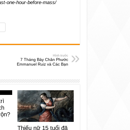
fast-one-hour-before-mass/
Hình trước
7 Tháng Bảy Chân Phước
Emmanuel Ruiz và Các Bạn
rì
ch
rộn?
Thiếu nữ 15 tuổi đã