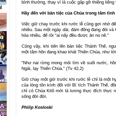
bình thường, thay vì là cuộc gặp gỡ thiêng liêng
Hãy đến với bàn tiệc của Chúa trong tâm tình
Việc giữ chay trước khi rước lễ cũng gợi nhớ đ
nhiều. Sau một ngày dài, đám đông đang đói và
hóa nhiều, để rồi “ai nấy đều được ăn no nê.”
Cũng vậy, khi tiến lên bàn tiệc Thánh Thể, ng
một tâm hồn đang khao khát Thiên Chúa, như lời
“Như nai rừng mong mỏi tìm về suối nước, hồ
Ngài, lạy Thiên Chúa.” (Tv 42,2)
Giữ chay một giờ trước khi rước lễ chỉ là một hy
của lòng tôn kính đối với Bí tích Thánh Thể, đồ
chỉ có Chúa Kitô mới là lương thực đích thực 
sống đời đời.
Philip Kosloski