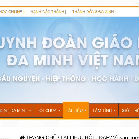
HỌC ONLINE |
HẠNH CÁC THÁNH |
THÁNH DÒNG ĐA MINH |
 ĐÌNH ĐA MINH
LỜI CHÚA
TÀI LIỆU
TÂM TÌNH
GIỚI TR
TRANG CHỦ
/
TÀI LIỆU
/
HỎI - ĐÁP
/
Vì sao ngư