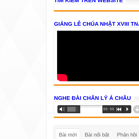
TÌM KIẾM TRÊN WEBSITE
GIẢNG LỄ CHÚA NHẬT XVIII TN
NGHE ĐÀI CHÂN LÝ Á CHÂU
Trình
Vm
00:00
R
P
phát
âm
thanh
Bài mới
Bài nổi bật
Phản hồi