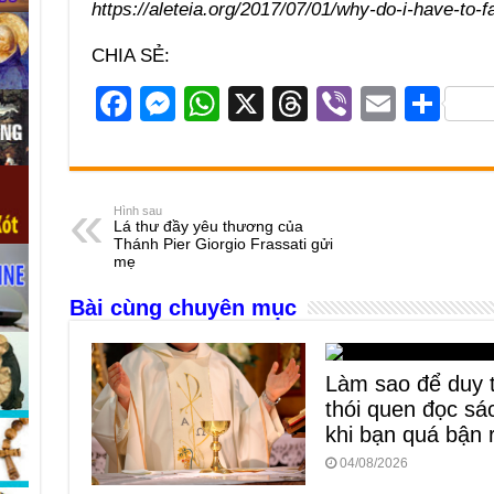
https://aleteia.org/2017/07/01/why-do-i-have-to-
CHIA SẺ:
F
M
W
X
T
Vi
E
S
a
e
h
hr
b
m
h
c
ss
at
e
er
ail
ar
e
e
s
a
e
Hình sau
Lá thư đầy yêu thương của
b
n
A
d
Thánh Pier Giorgio Frassati gửi
mẹ
o
g
p
s
Bài cùng chuyên mục
o
er
p
k
Làm sao để duy t
thói quen đọc sá
khi bạn quá bận 
04/08/2026