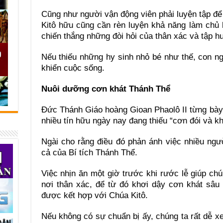
Cũng như người vận động viên phải luyện tập đ
Kitô hữu cũng cần rèn luyện khả năng làm chủ 
chiến thắng những đòi hỏi của thân xác và tập 
Nếu thiếu những hy sinh nhỏ bé như thế, con n
khiển cuộc sống.
Nuôi dưỡng cơn khát Thánh Thể
Đức Thánh Giáo hoàng Gioan Phaolô II từng bày 
nhiều tín hữu ngày nay đang thiếu “cơn đói và k
Ngài cho rằng điều đó phản ánh việc nhiều ng
cả của Bí tích Thánh Thể.
Việc nhịn ăn một giờ trước khi rước lễ giúp ch
nơi thân xác, để từ đó khơi dậy cơn khát sâu
được kết hợp với Chúa Kitô.
Nếu không có sự chuẩn bị ấy, chúng ta rất dễ x