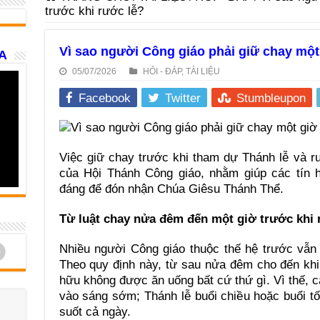
trước khi rước lễ?
Vì sao người Công giáo phải giữ chay một
A
05/07/2026
HỎI - ĐÁP
,
TÀI LIỆU
Facebook
Twitter
Stumbleupon
Việc giữ chay trước khi tham dự Thánh lễ và rư
của Hội Thánh Công giáo, nhằm giúp các tín 
đáng để đón nhận Chúa Giêsu Thánh Thể.
Từ luật chay nửa đêm đến một giờ trước khi 
d
Nhiều người Công giáo thuộc thế hệ trước vẫn
Theo quy định này, từ sau nửa đêm cho đến khi
hữu không được ăn uống bất cứ thứ gì. Vì thế,
vào sáng sớm; Thánh lễ buổi chiều hoặc buổi tối 
suốt cả ngày.