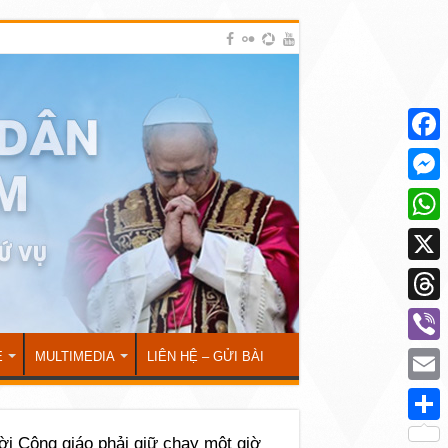
Face
Mess
What
X
Thre
Viber
Ẻ
MULTIMEDIA
LIÊN HỆ – GỬI BÀI
Emai
Shar
ời Công giáo phải giữ chay một giờ