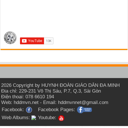
2026 Copyright by HUYNH ĐOÀN GIÁO DÂN ĐA MINH
Địa chỉ: 229-231 Võ Thị Sáu, P.7, Q.3, Sài Gòn
Điện thoại: 078 6610 194
Web: hddmvn.net - Email: hddmvnnet@gmail.com
Facebook:
Facebook Pages:
Web Albums:
Youtube: