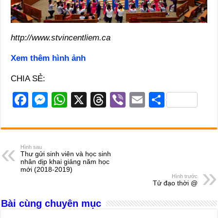
http://www.stvincentliem.ca
Xem thêm hình ảnh
CHIA SẺ:
F
M
W
X
T
Vi
E
S
a
e
h
hr
b
m
h
c
ss
at
e
er
ail
ar
e
e
s
a
e
Hình sau
Thư gửi sinh viên và học sinh
b
n
A
d
nhân dịp khai giảng năm học
mới (2018-2019)
o
g
p
s
Hình trước
Tử đạo thời @
o
er
p
Bài cùng chuyên mục
k