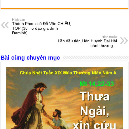
a
e
h
hr
b
m
h
c
ss
at
e
er
ail
ar
e
e
s
a
e
Hình sau
Thánh Phanxicô Đỗ Văn CHIỂU,
b
n
A
d
TOP (38 Tử đạo gia đình
Đaminh)
o
g
p
s
Hình trước
Lần đầu tiên Liên Huynh Đại Hải
o
er
p
hành hương…
k
Bài cùng chuyên mục