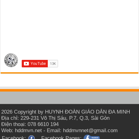
2026 Copyright by HUYNH ĐOÀN GIÁO DÂN ĐA MINH
Địa chỉ: 229-231 Võ Thị Sáu, P.7, Q.3, Sài Gòn
Điện thoại: 078 6610 194
Web: hddmvn.net - Email: hddmvnnet@gmail.com
Facebook:
Facebook Pages: