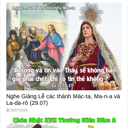
Nghe Giảng Lễ các thánh Mác-ta, Ma-ri-a và
La-da-rô (29.07)
29/07/2026