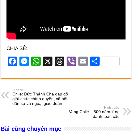
CHIA SẺ:
F
M
W
X
T
Vi
E
S
a
e
h
hr
b
m
h
c
ss
at
e
er
ail
ar
e
e
s
a
e
Hình sau
Chile: Đức Thánh Cha gặp gỡ
b
n
A
d
giới chức chính quyền, xã hội
dân sự và ngoại giao đoàn
o
g
p
s
Hình trước
Vang Chile – 500 năm lừng
o
er
p
danh toàn cầu
k
Bài cùng chuyên mục