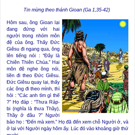
Tin mừng theo thánh Gioan (Ga 1,35-42)
Hôm sau, ông Gioan lại
đang đứng với hai
người trong nhóm môn
đệ của ông. Thấy Đức
Giêsu đi ngang qua, ông
lên tiếng nói : “Đây là
Chiên Thiên Chúa.” Hai
môn đệ nghe ông nói,
liền đi theo Đức Giêsu.
Đức Giêsu quay lại, thấy
các ông đi theo mình, thì
hỏi : “Các anh tìm gì thế
?” Họ đáp : “Thưa Ráp-
bi (nghĩa là thưa Thầy),
Thầy ở đâu ?” Người
bảo họ : “Đến mà xem.” Họ đã đến xem chỗ Người ở, và
ở lại với Người ngày hôm ấy. Lúc đó vào khoảng giờ thứ