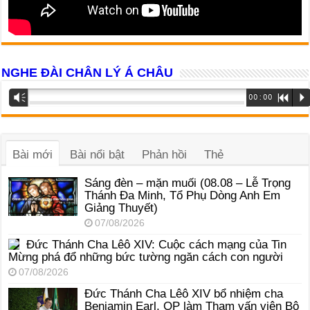
NGHE ĐÀI CHÂN LÝ Á CHÂU
Trình
Vm
00:00
R
P
phát
âm
thanh
Bài mới
Bài nổi bật
Phản hồi
Thẻ
Sáng đèn – mặn muối (08.08 – Lễ Trọng
Thánh Đa Minh, Tổ Phụ Dòng Anh Em
Giảng Thuyết)
07/08/2026
Đức Thánh Cha Lêô XIV: Cuộc cách mạng của Tin
Mừng phá đổ những bức tường ngăn cách con người
07/08/2026
Đức Thánh Cha Lêô XIV bổ nhiệm cha
Benjamin Earl, OP làm Tham vấn viên Bộ