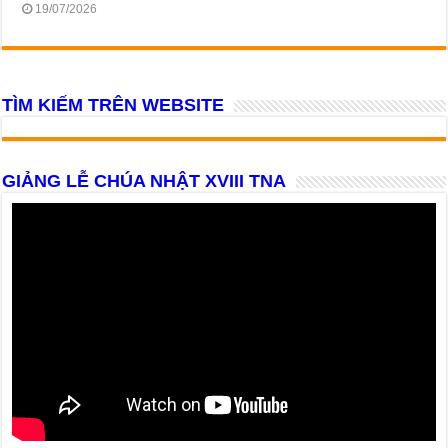
19/07/2026
TÌM KIẾM TRÊN WEBSITE
GIẢNG LỄ CHÚA NHẬT XVIII TNA