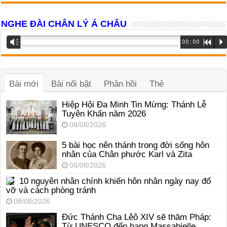
NGHE ĐÀI CHÂN LÝ Á CHÂU
Trình
Vm
00:00
R
P
phát
âm
thanh
Bài mới
Bài nổi bật
Phản hồi
Thẻ
Hiệp Hội Đa Minh Tin Mừng: Thánh Lễ
Tuyên Khấn năm 2026
08/08/2026
5 bài học nên thánh trong đời sống hôn
nhân của Chân phước Karl và Zita
08/08/2026
10 nguyên nhân chính khiến hôn nhân ngày nay đổ
vỡ và cách phòng tránh
08/08/2026
Đức Thánh Cha Lêô XIV sẽ thăm Pháp:
Từ UNESCO đến hang Massabielle