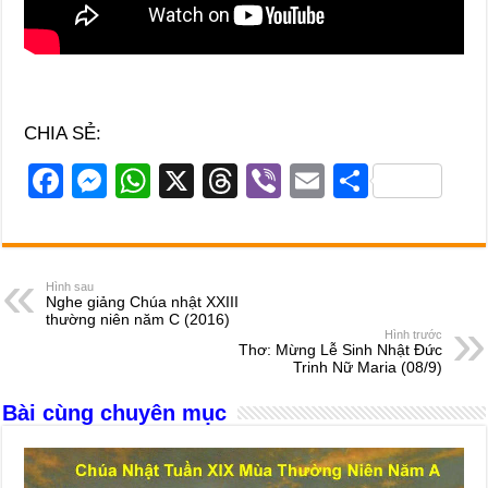
CHIA SẺ:
F
M
W
X
T
Vi
E
S
a
e
h
hr
b
m
h
c
ss
at
e
er
ail
ar
e
e
s
a
e
Hình sau
Nghe giảng Chúa nhật XXIII
b
n
A
d
thường niên năm C (2016)
Hình trước
o
g
p
s
Thơ: Mừng Lễ Sinh Nhật Đức
Trinh Nữ Maria (08/9)
o
er
p
Bài cùng chuyên mục
k