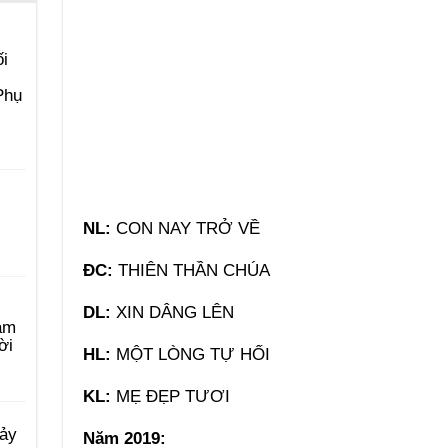
i
Phụ
NL:
CON NAY TRỞ VỀ
ĐC:
THIÊN THẦN CHÚA
DL:
XIN DÂNG LÊN
àm
ời
HL:
MỘT LÒNG TỰ HỐI
KL:
MẸ ĐẸP TƯƠI
Bảy
Năm 2019: