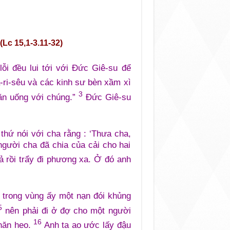
Lc 15,1-3.11-32)
lỗi đều lui tới với Đức Giê-su để
ri-sêu và các kinh sư bèn xầm xì
3
 ăn uống với chúng.”
Đức Giê-su
hứ nói với cha rằng : ‘Thưa cha,
người cha đã chia của cải cho hai
ả rồi trẩy đi phương xa. Ở đó anh
ra trong vùng ấy một nạn đói khủng
5
nên phải đi ở đợ cho một người
16
chăn heo.
Anh ta ao ước lấy đậu