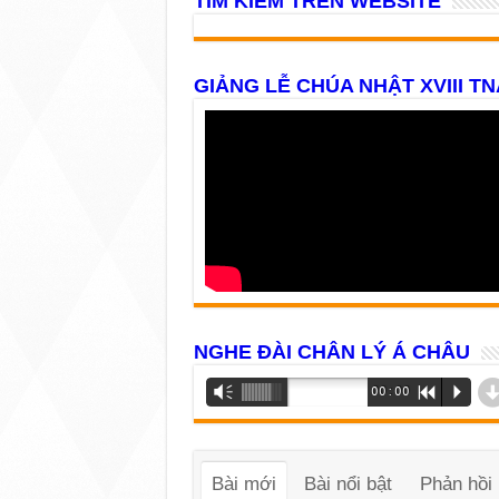
TÌM KIẾM TRÊN WEBSITE
GIẢNG LỄ CHÚA NHẬT XVIII TN
NGHE ĐÀI CHÂN LÝ Á CHÂU
Trình
Vm
00:00
R
P
phát
âm
thanh
Bài mới
Bài nổi bật
Phản hồi