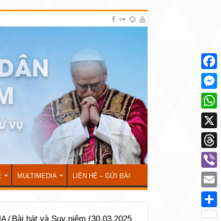
Face
Mess
What
X
Thre
Viber
Ẻ
MULTIMEDIA
LIÊN HỆ – GỬI BÀI
Emai
Shar
ÚA
/
Bài hát và Suy niệm (30.03.2025