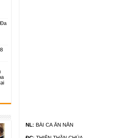
 Ða
 8
u
ọa
ại
NL:
BÀI CA ĂN NĂN
ĐC
: THIÊN THẦN CHÚA