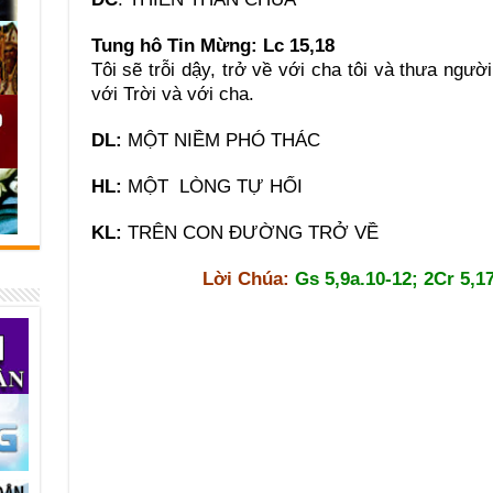
Tung hô Tin Mừng:
Lc 15,18
Tôi sẽ trỗi dậy, trở về với cha tôi và thưa ngườ
với Trời và với cha.
DL:
MỘT NIỀM PHÓ THÁC
HL:
MỘT LÒNG TỰ HỐI
KL:
TRÊN CON ĐƯỜNG TRỞ VỀ
Lời Chúa:
Gs 5,9a.10-12; 2Cr 5,17