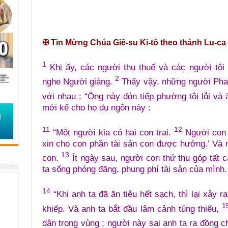
✠
Tin Mừng Chúa Giê-su Ki-tô theo thánh Lu-ca (
1
Khi ấy, các người thu thuế và các người tội 
2
nghe Người giảng.
Thấy vậy, những người Pha-
với nhau : “Ông này đón tiếp phường tội lỗi và
mới kể cho họ dụ ngôn này :
11
12
“Một người kia có hai con trai.
Người con t
xin cho con phần tài sản con được hưởng.’ Và 
13
con.
Ít ngày sau, người con thứ thu góp tất c
ta sống phóng đãng, phung phí tài sản của mình.
14
“Khi anh ta đã ăn tiêu hết sạch, thì lại xảy 
1
khiếp. Và anh ta bắt đầu lâm cảnh túng thiếu,
dân trong vùng ; người này sai anh ta ra đồng 