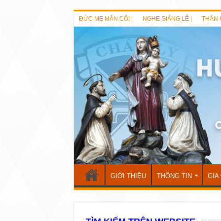
ĐỨC MẸ MÂN CÔI |
NGHE GIẢNG LỄ |
THẦN 
GIỚI THIỆU
THÔNG TIN
GIA