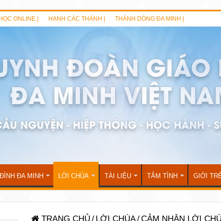
HỌC ONLINE |
HẠNH CÁC THÁNH |
THÁNH DÒNG ĐA MINH |
 ĐÌNH ĐA MINH
LỜI CHÚA
TÀI LIỆU
TÂM TÌNH
GIỚI TR
TRANG CHỦ
/
LỜI CHÚA
/
CẢM NHẬN LỜI CH