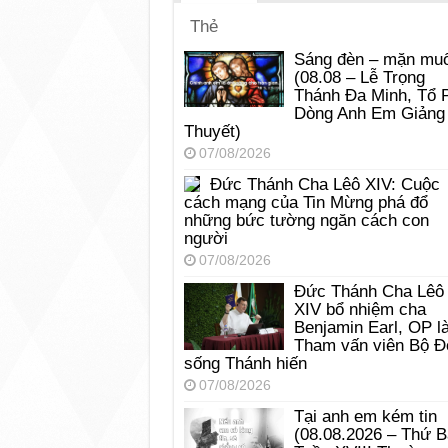
Thẻ
Sáng đèn – mặn muố
(08.08 – Lễ Trọng
Thánh Đa Minh, Tổ 
Dòng Anh Em Giảng
Thuyết)
07/08/2026
Đức Thánh Cha Lêô XIV: Cuộc
cách mạng của Tin Mừng phá đổ
những bức tường ngăn cách con
người
07/08/2026
Đức Thánh Cha Lêô
XIV bổ nhiệm cha
Benjamin Earl, OP l
Tham vấn viên Bộ Đ
sống Thánh hiến
07/08/2026
Tại anh em kém tin
(08.08.2026 – Thứ 