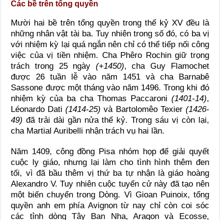
Các bề trên tổng quyền
Mười hai bề trên tổng quyền trong thế kỷ XV đều là
những nhân vật tài ba. Tuy nhiên trong số đó, có ba vị
với nhiệm kỳ lại quá ngắn nên chỉ có thể tiếp nối công
việc của vị tiền nhiệm. Cha Phêro Rochin giữ trọng
trách trong 25 ngày
(+1450)
, cha Guy Flamochet
được 26 tuần lễ vào năm 1451 và cha Barnabê
Sassone được một tháng vào năm 1496. Trong khi đó
nhiệm kỳ của ba cha Thomas Paccaroni
(1401-14)
,
Léonardo Dati
(1414-25)
và Bartolomêo Texier
(1426-
49)
đã trải dài gần nửa thế kỷ. Trong sáu vị còn lại,
cha Martial Auribelli nhận trách vụ hai lần.
Năm 1409, công đồng Pisa nhóm họp để giải quyết
cuộc ly giáo, nhưng lại làm cho tình hình thêm đen
tối, vì đã bầu thêm vị thứ ba tự nhận là giáo hoàng
Alexandro V. Tuy nhiên cuộc tuyển cử này đã tạo nên
một biến chuyển trong Dòng. Vì Gioan Puinoix, tổng
quyền anh em phía Avignon từ nay chỉ còn coi sóc
các tỉnh dòng Tây Ban Nha, Aragon và Ecosse,