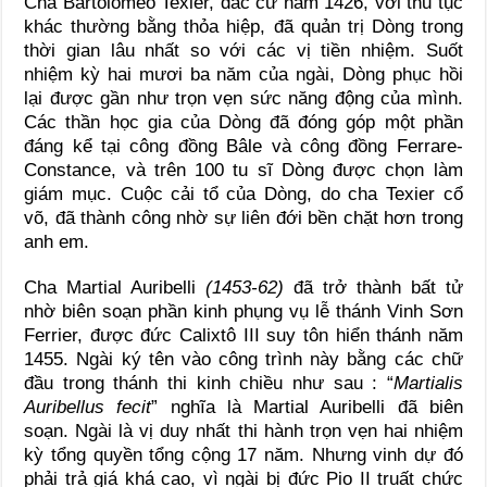
Cha Bartolomêo Texier, đắc cử năm 1426, với thủ tục
khác thường bằng thỏa hiệp, đã quản trị Dòng trong
thời gian lâu nhất so với các vị tiền nhiệm. Suốt
nhiệm kỳ hai mươi ba năm của ngài, Dòng phục hồi
lại được gần như trọn vẹn sức năng động của mình.
Các thần học gia của Dòng đã đóng góp một phần
đáng kể tại công đồng Bâle và công đồng Ferrare-
Constance, và trên 100 tu sĩ Dòng được chọn làm
giám mục. Cuộc cải tổ của Dòng, do cha Texier cổ
võ, đã thành công nhờ sự liên đới bền chặt hơn trong
anh em.
Cha Martial Auribelli
(1453-62)
đã trở thành bất tử
nhờ biên soạn phần kinh phụng vụ lễ thánh Vinh Sơn
Ferrier, được đức Calixtô III suy tôn hiển thánh năm
1455. Ngài ký tên vào công trình này bằng các chữ
đầu trong thánh thi kinh chiều như sau : “
Martialis
Auribellus fecit
” nghĩa là Martial Auribelli đã biên
soạn. Ngài là vị duy nhất thi hành trọn vẹn hai nhiệm
kỳ tổng quyền tổng cộng 17 năm. Nhưng vinh dự đó
phải trả giá khá cao, vì ngài bị đức Pio II truất chức