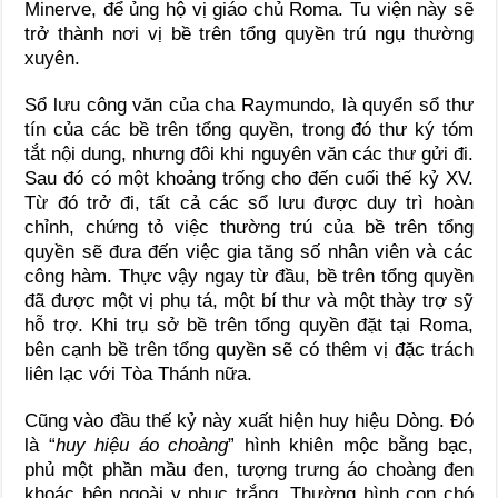
Minerve, để ủng hộ vị giáo chủ Roma. Tu viện này sẽ
trở thành nơi vị bề trên tổng quyền trú ngụ thường
xuyên.
Sổ lưu công văn của cha Raymundo, là quyển sổ thư
tín của các bề trên tổng quyền, trong đó thư ký tóm
tắt nội dung, nhưng đôi khi nguyên văn các thư gửi đi.
Sau đó có một khoảng trống cho đến cuối thế kỷ XV.
Từ đó trở đi, tất cả các sổ lưu được duy trì hoàn
chỉnh, chứng tỏ việc thường trú của bề trên tổng
quyền sẽ đưa đến việc gia tăng số nhân viên và các
công hàm. Thực vậy ngay từ đầu, bề trên tổng quyền
đã được một vị phụ tá, một bí thư và một thày trợ sỹ
hỗ trợ. Khi trụ sở bề trên tổng quyền đặt tại Roma,
bên cạnh bề trên tổng quyền sẽ có thêm vị đặc trách
liên lạc với Tòa Thánh nữa.
Cũng vào đầu thế kỷ này xuất hiện huy hiệu Dòng. Đó
là “
huy hiệu áo choàng
” hình khiên mộc bằng bạc,
phủ một phần mầu đen, tượng trưng áo choàng đen
khoác bên ngoài y phục trắng. Thường hình con chó