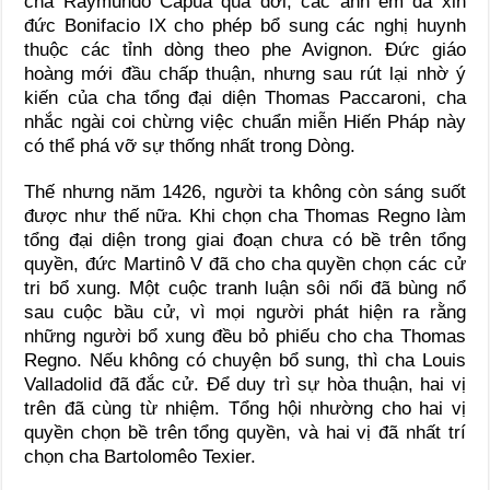
cha Raymundo Capua qua đời, các anh em đã xin
đức Bonifacio IX cho phép bổ sung các nghị huynh
thuộc các tỉnh dòng theo phe Avignon. Đức giáo
hoàng mới đầu chấp thuận, nhưng sau rút lại nhờ ý
kiến của cha tổng đại diện Thomas Paccaroni, cha
nhắc ngài coi chừng việc chuẩn miễn Hiến Pháp này
có thể phá vỡ sự thống nhất trong Dòng.
Thế nhưng năm 1426, người ta không còn sáng suốt
được như thế nữa. Khi chọn cha Thomas Regno làm
tổng đại diện trong giai đoạn chưa có bề trên tổng
quyền, đức Martinô V đã cho cha quyền chọn các cử
tri bổ xung. Một cuộc tranh luận sôi nổi đã bùng nổ
sau cuộc bầu cử, vì mọi người phát hiện ra rằng
những người bổ xung đều bỏ phiếu cho cha Thomas
Regno. Nếu không có chuyện bổ sung, thì cha Louis
Valladolid đã đắc cử. Để duy trì sự hòa thuận, hai vị
trên đã cùng từ nhiệm. Tổng hội nhường cho hai vị
quyền chọn bề trên tổng quyền, và hai vị đã nhất trí
chọn cha Bartolomêo Texier.