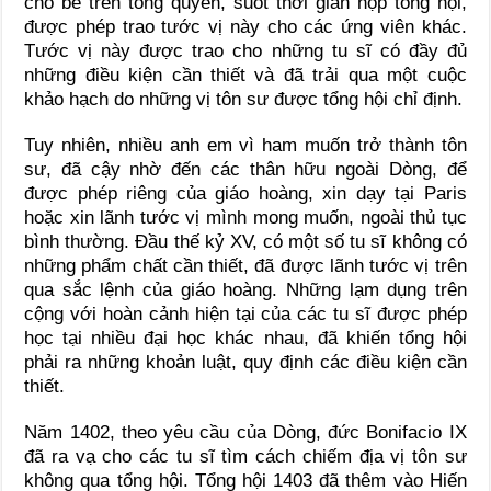
cho bề trên tổng quyền, suốt thời gian họp tổng hội,
được phép trao tước vị này cho các ứng viên khác.
Tước vị này được trao cho những tu sĩ có đầy đủ
những điều kiện cần thiết và đã trải qua một cuộc
khảo hạch do những vị tôn sư được tổng hội chỉ định.
Tuy nhiên, nhiều anh em vì ham muốn trở thành tôn
sư, đã cậy nhờ đến các thân hữu ngoài Dòng, để
được phép riêng của giáo hoàng, xin dạy tại Paris
hoặc xin lãnh tước vị mình mong muốn, ngoài thủ tục
bình thường. Đầu thế kỷ XV, có một số tu sĩ không có
những phẩm chất cần thiết, đã được lãnh tước vị trên
qua sắc lệnh của giáo hoàng. Những lạm dụng trên
cộng với hoàn cảnh hiện tại của các tu sĩ được phép
học tại nhiều đại học khác nhau, đã khiến tổng hội
phải ra những khoản luật, quy định các điều kiện cần
thiết.
Năm 1402, theo yêu cầu của Dòng, đức Bonifacio IX
đã ra vạ cho các tu sĩ tìm cách chiếm địa vị tôn sư
không qua tổng hội. Tổng hội 1403 đã thêm vào Hiến