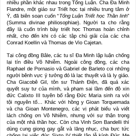
nhiều phần khác nhau trong Tổng Luận. Cha Đa Minh
Flandre, một giáo sư Triết học tại nhiều trung tâm ở
Ý, đã biên soạn cuốn “
Tổng Luận Triết học Thần linh
”
(Summa divinae philiosophiae). Người ta cho rằng
đây là cuốn trình bày triết học Thomas hoàn chỉnh
nhất, cho đến khi có các tập chú giải của các cha
Conrad Koellin và Thomas de Vio Cajetan.
Tại công đồng Bâle, các tu sĩ Đa Minh lập luận chống
lại tín điều Vô Nhiễm. Ngoài công đồng, các cha
Raphael de Pornasio và Gabriel de Barleto coi những
người bênh vực ý tưởng đó là lạc thuyết và là ly giáo.
Cha Giacobê Gil, tôn sư Thánh Điện, đã quá xác
quyết suy tư của mình, và phạm sai lầm đến độ xin
đức Calixto III tuyên bố rằng Đức Maria sinh ra với
tội nguyên tổ… Khác với hồng y Gioan Torquemada
và cha Gioan Montenegro, các vị phát biểu và viết
lách chống ơn Vô Nhiễm, nhưng với sự thận trọng
của một nhà thần học. Còn cha Vinh Sơn Bandelli thì
dùng cung giọng gay gắt và lăng nhục, cha bực tức
chống lại việc đức Sixto IV thiết lập lễ kính Đức Mẹ