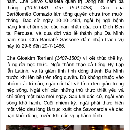
năm. Cha Salvo Casseta quản trị Dòng hai năm ba
tháng
(10-6-1481 đến 15-9-1483)
. Còn cha
Bartôlomêo Comazio làm tổng quyền chưa trọn mười
tháng. Đắc cử ngày 10-10-1484, ngài bị ngã bệnh
nặng khi chăm sóc các nạn nhân của cơn Dịch Đen
tại Pérouse, và qua đời vào lễ thánh phụ Đa Minh
năm sau. Cha Barnabê Sassone đảm nhận trách vụ
này từ 29-6 đến 29-7-1486.
Cha Gioakim Torriani
(1487-1500)
vị kết thúc thế kỷ,
là người học thức. Ngài thành thạo cả tiếng Hy Lạp
lẫn Latinh, và là giám tỉnh tỉnh dòng thánh Đa Minh
trước khi lên bề trên tổng quyền. Dù không thuộc vào
nhóm cải tổ nào, ngài nổi bật về tính dơn giản trong
nếp sống. Ngài chỉ cần những thứ thực thiết yếu và
chỉ dùng một bữa mỗi ngày. Sau khi đắc cử, ngài vẫn
sống khổ hạnh. Cuối nhiệm kỳ, ngài phải thực hiện
một việc đau lòng là trục xuất cha Savonarola và các
bạn khỏi dòng, trước khi các vị bị hành hình.