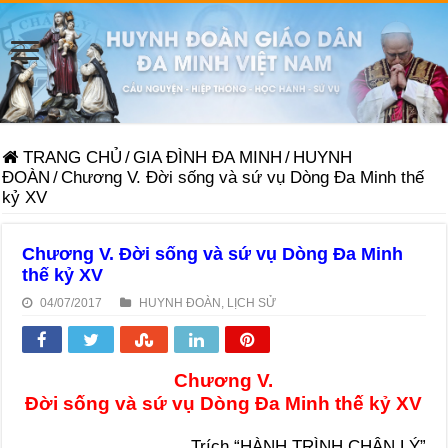
TRANG CHỦ
/
GIA ĐÌNH ĐA MINH
/
HUYNH
ĐOÀN
/
Chương V. Đời sống và sứ vụ Dòng Đa Minh thế
kỷ XV
Chương V. Đời sống và sứ vụ Dòng Đa Minh
thế kỷ XV
04/07/2017
HUYNH ĐOÀN
,
LỊCH SỬ
Chương V.
Đời sống và sứ vụ Dòng Đa Minh thế kỷ XV
Trích “HÀNH TRÌNH CHÂN LÝ”