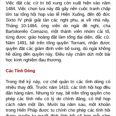
Việc đặt các cử tri bổ xung còn xuất hiện vào năm
1484. Việc chọn lựa này đã gây nên cuộc tranh chấp
lớn tại tổng hội họp vào lễ Hiện Xuống, đến độ đức
Sixto IV phải giải tán các nghị phụ, ai về nhà nấy.
Tháng 10-1484, ứng viên do ngài đề nghị, cha
Bartolomêo Comazio, một thành viên nhóm cải tổ,
từng được giáo hoàng đặt làm tổng đại diện, đắc cử.
Năm 1491, bề trên tổng quyền Torriani, nhận được
quyền đặt các giám định viên bổ sung, dù ngài không
hề dùng đến quyền này. Điều này chấm dứt một bài
học kinh nghiệm đau thương.
Các Tỉnh Dòng
Trong thế kỷ này, cơ chế quản trị các tỉnh dòng có
nhiều thay đổi. Trước năm 1410, các tỉnh hội họp đều
đặn hàng năm. Nhưng từ nay, bề trên tổng quyền cho
phép các tỉnh nếu có lý do chính đáng, có thể họp
cách năm một lần. Mười ba năm sau, một khoản
trong Hiến Pháp được tu chính cho phép các tỉnh hội
được quyền tự quyết định tỉnh hội sẽ họp mỗi năm