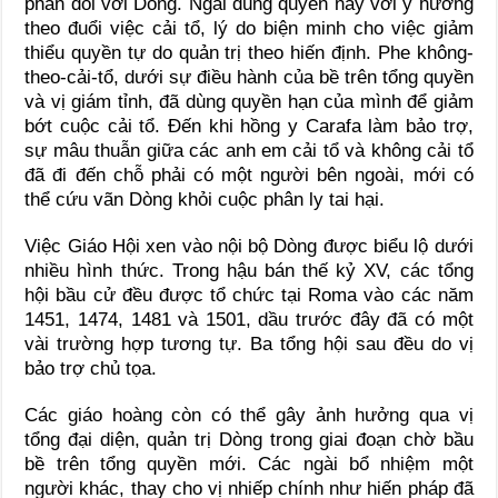
phán đối với Dòng. Ngài dùng quyền này với ý hướng
theo đuổi việc cải tổ, lý do biện minh cho việc giảm
thiểu quyền tự do quản trị theo hiến định. Phe không-
theo-cải-tổ, dưới sự điều hành của bề trên tổng quyền
và vị giám tỉnh, đã dùng quyền hạn của mình để giảm
bớt cuộc cải tổ. Đến khi hồng y Carafa làm bảo trợ,
sự mâu thuẫn giữa các anh em cải tổ và không cải tổ
đã đi đến chỗ phải có một người bên ngoài, mới có
thể cứu vãn Dòng khỏi cuộc phân ly tai hại.
Việc Giáo Hội xen vào nội bộ Dòng được biểu lộ dưới
nhiều hình thức. Trong hậu bán thế kỷ XV, các tổng
hội bầu cử đều được tổ chức tại Roma vào các năm
1451, 1474, 1481 và 1501, dầu trước đây đã có một
vài trường hợp tương tự. Ba tổng hội sau đều do vị
bảo trợ chủ tọa.
Các giáo hoàng còn có thể gây ảnh hưởng qua vị
tổng đại diện, quản trị Dòng trong giai đoạn chờ bầu
bề trên tổng quyền mới. Các ngài bổ nhiệm một
người khác, thay cho vị nhiếp chính như hiến pháp đã