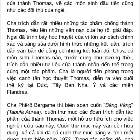
của thánh Thomas, về các môn sinh đầu tiên cũng
như các đối thủ của ngài.
Cha trích dẫn rất nhiều những tác phẩm chống thánh
Thomas, nêu lên những vấn nạn của họ rồi giải đáp.
Ngài đã trình bày học thuyết của vị tôn sư cách chính
xác và sáng sủa dưới hình thức những kết luận, trích
dẫn văn bản để củng cố những kết luận đó. Chưa có
môn sinh Thomas nào, trước cũng như đương thời,
trích dẫn nhiều tư liệu của thánh nhân đến thế trong
cùng một tác phẩm. Cha là người tiên phong trong
việc canh tân học thuyết Thomas, diễn ra vào cuối
thế kỷ tại Đức, Tây Ban Nha, Ý và các miền
Flandres.
Cha Phêrô Bergame thì biên soạn cuốn “
Bảng Vàng
”
(Tabula Aurea)
, cuốn thư mục các đoạn trích dẫn tác
phẩm của thánh Thomas, một hỗ trợ hữu ích cho việc
nghiên cứu sau này. Cuốn thư mục này vẫn còn hữu
dụng, kể cả khi đã có cuốn thư mục bằng vi tính mới
được thực hiện năm 1973. Trong tác phẩm đó, cha