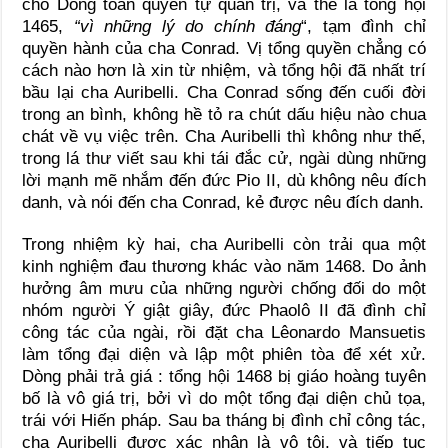
cho Dòng toàn quyền tự quản trị, và thế là tổng hội
1465,
“vì những lý do chính đáng
“, tạm đình chỉ
quyền hành của cha Conrad. Vị tổng quyền chẳng có
cách nào hơn là xin từ nhiệm, và tổng hội đã nhất trí
bầu lại cha Auribelli. Cha Conrad sống đến cuối đời
trong an bình, không hề tỏ ra chút dấu hiệu nào chua
chát về vụ việc trên. Cha Auribelli thì không như thế,
trong lá thư viết sau khi tái đắc cử, ngài dùng những
lời mạnh mẽ nhắm đến đức Pio II, dù không nêu đích
danh, và nói đến cha Conrad, kẻ được nêu đích danh.
Trong nhiệm kỳ hai, cha Auribelli còn trải qua một
kinh nghiệm đau thương khác vào năm 1468. Do ảnh
hưởng âm mưu của những người chống đối do một
nhóm người Ý giật giây, đức Phaolô II đã đình chỉ
công tác của ngài, rồi đặt cha Lêonardo Mansuetis
làm tổng đại diện và lập một phiên tòa để xét xử.
Dòng phải trả giá : tổng hội 1468 bị giáo hoàng tuyên
bố là vô giá trị, bởi vì do một tổng đại diện chủ tọa,
trái với Hiến pháp. Sau ba tháng bị đình chỉ công tác,
cha Auribelli được xác nhận là vô tội, và tiếp tục