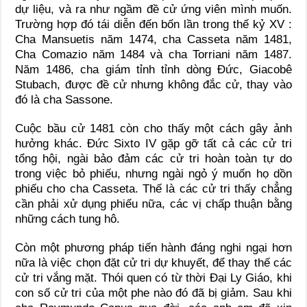
dự liệu, và ra như ngầm đề cử ứng viên mình muốn.
Trường hợp đó tái diễn đến bốn lần trong thế kỷ XV :
Cha Mansuetis năm 1474, cha Casseta năm 1481,
Cha Comazio năm 1484 và cha Torriani năm 1487.
Năm 1486, cha giám tỉnh tỉnh dòng Đức, Giacobê
Stubach, được đề cử nhưng không đắc cử, thay vào
đó là cha Sassone.
Cuộc bầu cử 1481 còn cho thấy một cách gây ảnh
hưởng khác. Đức Sixto IV gặp gỡ tất cả các cử tri
tổng hội, ngài bảo đảm các cử tri hoàn toàn tự do
trong việc bỏ phiếu, nhưng ngài ngỏ ý muốn họ dồn
phiếu cho cha Casseta. Thế là các cử tri thấy chẳng
cần phải xử dụng phiếu nữa, các vị chấp thuận bằng
những cách tung hô.
Còn một phương pháp tiến hành đáng nghi ngại hơn
nữa là việc chọn đặt cử tri dự khuyết, để thay thế các
cử tri vắng mặt. Thói quen có từ thời Đại Ly Giáo, khi
con số cử tri của một phe nào đó đã bị giảm. Sau khi