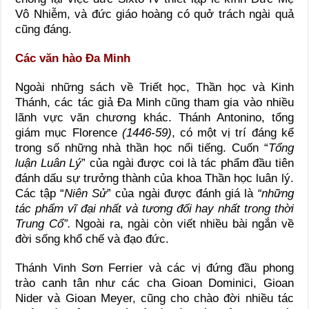
Vô Nhiễm, và đức giáo hoàng có quở trách ngài quả
cũng đáng.
Các văn hào Đa Minh
Ngoài những sách về Triết học, Thần học và Kinh
Thánh, các tác giả Đa Minh cũng tham gia vào nhiều
lãnh vực văn chương khác. Thánh Antonino, tổng
giám mục Florence
(1446-59)
, có một vị trí đáng kể
trong số những nhà thần học nổi tiếng. Cuốn “
Tổng
luận Luân Lý
” của ngài được coi là tác phẩm đầu tiên
đánh dấu sự trưởng thành của khoa Thần học luân lý.
Các tập “
Niên Sử
” của ngài được đánh giá là
“những
tác phẩm vĩ đại nhất và tương đối hay nhất trong thời
Trung Cổ”.
Ngoài ra, ngài còn viết nhiều bài ngắn về
đời sống khổ chế và đạo đức.
Thánh Vinh Sơn Ferrier và các vị đứng đầu phong
trào canh tân như các cha Gioan Dominici, Gioan
Nider và Gioan Meyer, cũng cho chào đời nhiều tác