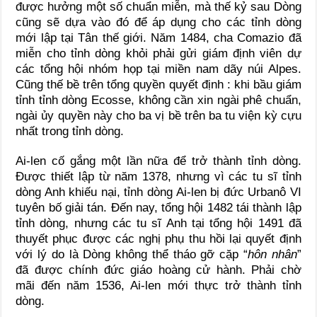
được hưởng một số chuẩn miễn, mà thế kỷ sau Dòng
cũng sẽ dựa vào đó để áp dụng cho các tỉnh dòng
mới lập tại Tân thế giới. Năm 1484, cha Comazio đã
miễn cho tỉnh dòng khỏi phải gửi giám định viên dự
các tổng hội nhóm họp tại miền nam dãy núi Alpes.
Cũng thế bề trên tổng quyền quyết định : khi bầu giám
tỉnh tỉnh dòng Ecosse, không cần xin ngài phê chuẩn,
ngài ủy quyền này cho ba vị bề trên ba tu viện kỳ cựu
nhất trong tỉnh dòng.
Ai-len cố gắng một lần nữa để trở thành tỉnh dòng.
Được thiết lập từ năm 1378, nhưng vì các tu sĩ tỉnh
dòng Anh khiếu nại, tỉnh dòng Ai-len bị đức Urbanô VI
tuyên bố giải tán. Đến nay, tổng hội 1482 tái thành lập
tỉnh dòng, nhưng các tu sĩ Anh tại tổng hội 1491 đã
thuyết phục được các nghị phụ thu hồi lại quyết định
với lý do là Dòng không thể tháo gỡ cặp “
hôn nhân
”
đã được chính đức giáo hoàng cử hành. Phải chờ
mãi đến năm 1536, Ai-len mới thực trở thành tỉnh
dòng.