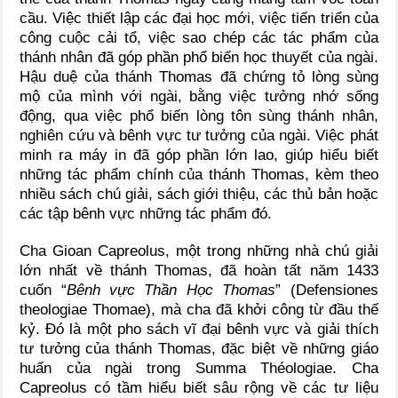
cầu. Việc thiết lập các đại học mới, việc tiến triển của
công cuộc cải tổ, việc sao chép các tác phẩm của
thánh nhân đã góp phần phổ biến học thuyết của ngài.
Hậu duệ của thánh Thomas đã chứng tỏ lòng sùng
mộ của mình với ngài, bằng việc tưởng nhớ sống
động, qua việc phổ biến lòng tôn sùng thánh nhân,
nghiên cứu và bênh vực tư tưởng của ngài. Việc phát
minh ra máy in đã góp phần lớn lao, giúp hiểu biết
những tác phẩm chính của thánh Thomas, kèm theo
nhiều sách chú giải, sách giới thiệu, các thủ bản hoặc
các tập bênh vực những tác phẩm đó.
Cha Gioan Capreolus, một trong những nhà chú giải
lớn nhất về thánh Thomas, đã hoàn tất năm 1433
cuốn “
Bênh vực Thần Học Thomas
” (Defensiones
theologiae Thomae), mà cha đã khởi công từ đầu thế
kỷ. Đó là một pho sách vĩ đại bênh vực và giải thích
tư tưởng của thánh Thomas, đặc biệt về những giáo
huấn của ngài trong Summa Théologiae. Cha
Capreolus có tầm hiểu biết sâu rộng về các tư liệu