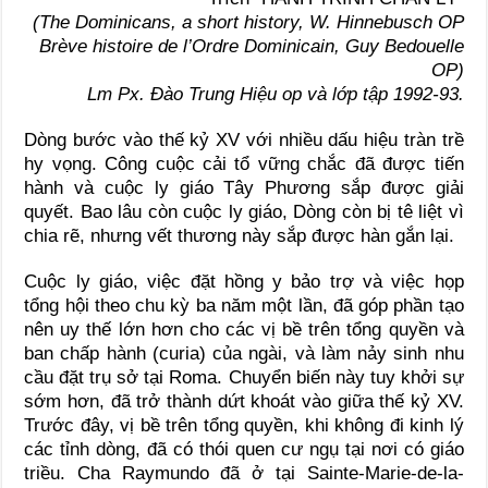
(The Dominicans, a short history, W. Hinnebusch OP
Brève histoire de l’Ordre Dominicain, Guy Bedouelle
OP)
Lm Px. Đào Trung Hiệu op và lớp tập 1992-93.
Dòng bước vào thế kỷ XV với nhiều dấu hiệu tràn trề
hy vọng. Công cuộc cải tổ vững chắc đã được tiến
hành và cuộc ly giáo Tây Phương sắp được giải
quyết. Bao lâu còn cuộc ly giáo, Dòng còn bị tê liệt vì
chia rẽ, nhưng vết thương này sắp được hàn gắn lại.
Cuộc ly giáo, việc đặt hồng y bảo trợ và việc họp
tổng hội theo chu kỳ ba năm một lần, đã góp phần tạo
nên uy thế lớn hơn cho các vị bề trên tổng quyền và
ban chấp hành (curia) của ngài, và làm nảy sinh nhu
cầu đặt trụ sở tại Roma. Chuyển biến này tuy khởi sự
sớm hơn, đã trở thành dứt khoát vào giữa thế kỷ XV.
Trước đây, vị bề trên tổng quyền, khi không đi kinh lý
các tỉnh dòng, đã có thói quen cư ngụ tại nơi có giáo
triều. Cha Raymundo đã ở tại Sainte-Marie-de-la-