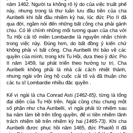
năm 1462. Người ta không rõ lý do của việc truất phế
này, nhưng trong lá thư luân lưu đầu tiên của cha
Auribelli khi bắt đầu nhiệm kỳ hai, lúc đức Pio II đã
qua đời, ngầm nói đến những bất công cha phải gánh
chịu. Có lẽ chính những mối tương quan của cha với
Tu Hội cải tổ miền Lombardie là nguyên nhân chính
trong việc này. Đúng hơn, do bất đồng ý kiến chứ
không phải vì bất công. Cha Auribelli thì bảo vệ các
quyền của mình, trong khi Tu Hội, dựa theo ý đức Pio
II năm 1459, lại phát triển theo hướng tự trị. Cha
Auribelli không phải là nhà cải cách nhiệt thành,
nhưng ngài vốn ủng hộ cuộc cải tổ và đã thuận cho
các tu sĩ Lombardie nhiều đặc quyền .
Kế vị ngài là cha Conrad Asti
(1462-65)
, từng là tổng
đại diện của Tu Hội trên. Ngài cũng chịu chung một
số phận như cha Auribelli, vì ngài phải từ nhiệm sau
ba năm làm bề trên tổng quyền, để vị tiền nhiệm lãnh
trách nhiệm bề trên nhiệm kỳ hai
(1465-73)
. Khi cha
Auribelli được phục hồi năm 1465, đức Phaolô II đã