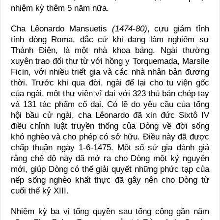
nhiệm kỳ thêm 5 năm nữa.
Cha Lêonardo Mansuetis
(1474-80)
, cựu giám tỉnh
tỉnh dòng Roma, đắc cử khi đang làm nghiêm sư
Thánh Điện, là một nhà khoa bảng. Ngài thường
xuyên trao đổi thư từ với hồng y Torquemada, Marsile
Ficin, với nhiều triết gia và các nhà nhân bản đương
thời. Trước khi qua đời, ngài để lại cho tu viện gốc
của ngài, một thư viện vĩ đại với 323 thủ bản chép tay
và 131 tác phẩm cổ đại. Có lẽ do yêu cầu của tổng
hội bầu cử ngài, cha Lêonardo đã xin đức Sixtô IV
điều chỉnh luật truyền thống của Dòng về đời sống
khó nghèo và cho phép có sở hữu. Điều này đã được
chấp thuận ngày 1-6-1475. Một số sử gia đánh giá
rằng chế độ này đã mở ra cho Dòng một kỷ nguyên
mới, giúp Dòng có thể giải quyết những phức tạp của
nếp sống nghèo khất thực đã gây nên cho Dòng từ
cuối thế kỷ XIII.
Nhiệm kỳ ba vị tổng quyền sau tổng cộng gần năm