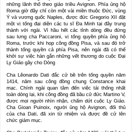
những lãnh thổ theo giáo triều Avignon. Phía ủng hộ
Roma giờ đây chỉ còn một vài miền thuộc Đức, vùng
Ý và vương quốc Naples, được đức Gregorio XII đặt
một vị tổng đại diện các tu sĩ Đa Minh tại đây trung
thành với ngài. Vì hầu hết các tỉnh dòng đều đứng
sau lưng cha Paccaroni, vị tổng quyền phía ủng hộ
Roma, trước khi họp công đồng Pisa, và sau đó trở
thành tổng quyền cả phía Pisa, nên ngài đã có thể
khởi sự việc hàn gắn những vết thương do cuộc Đại
Ly Giáo gây cho Dòng
Cha Lêonardo Dati đắc cử bề trên tổng quyền năm
1414, năm sau công đồng chung Constance khai
mạc. Chính ngài quan tâm đến việc tái thống nhất
toàn dòng lại, khi công đồng đã bầu cử đức Martino V,
được mọi người nhìn nhận, chấm dứt cuộc Ly Giáo.
Cha Gioan Puinoix, người ủng hộ Avignon, đối thủ
của cha Dati, đã xin từ nhiệm và được đề cử lên
chức giám mục.