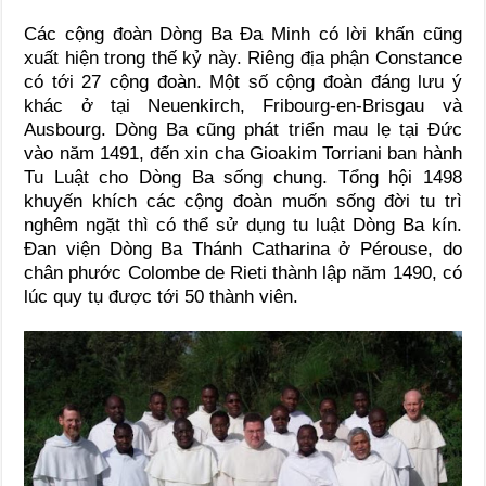
Các cộng đoàn Dòng Ba Đa Minh có lời khấn cũng
xuất hiện trong thế kỷ này. Riêng địa phận Constance
có tới 27 cộng đoàn. Một số cộng đoàn đáng lưu ý
khác ở tại Neuenkirch, Fribourg-en-Brisgau và
Ausbourg. Dòng Ba cũng phát triển mau lẹ tại Đức
vào năm 1491, đến xin cha Gioakim Torriani ban hành
Tu Luật cho Dòng Ba sống chung. Tổng hội 1498
khuyến khích các cộng đoàn muốn sống đời tu trì
nghêm ngặt thì có thể sử dụng tu luật Dòng Ba kín.
Đan viện Dòng Ba Thánh Catharina ở Pérouse, do
chân phước Colombe de Rieti thành lập năm 1490, có
lúc quy tụ được tới 50 thành viên.