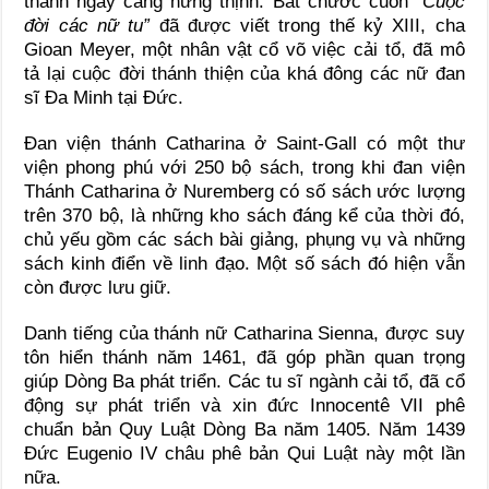
thành ngày càng hưng thịnh. Bắt chước cuốn
“Cuộc
đời các nữ tu”
đã được viết trong thế kỷ XIII, cha
Gioan Meyer, một nhân vật cổ võ việc cải tổ, đã mô
tả lại cuộc đời thánh thiện của khá đông các nữ đan
sĩ Đa Minh tại Đức.
Đan viện thánh Catharina ở Saint-Gall có một thư
viện phong phú với 250 bộ sách, trong khi đan viện
Thánh Catharina ở Nuremberg có số sách ước lượng
trên 370 bộ, là những kho sách đáng kể của thời đó,
chủ yếu gồm các sách bài giảng, phụng vụ và những
sách kinh điển về linh đạo. Một số sách đó hiện vẫn
còn được lưu giữ.
Danh tiếng của thánh nữ Catharina Sienna, được suy
tôn hiển thánh năm 1461, đã góp phần quan trọng
giúp Dòng Ba phát triển. Các tu sĩ ngành cải tổ, đã cổ
động sự phát triển và xin đức Innocentê VII phê
chuẩn bản Quy Luật Dòng Ba năm 1405. Năm 1439
Đức Eugenio IV châu phê bản Qui Luật này một lần
nữa.