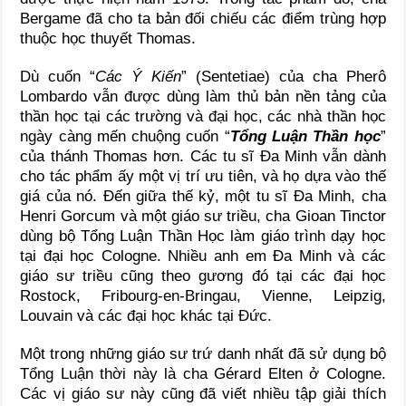
Bergame đã cho ta bản đối chiếu các điểm trùng hợp
thuộc học thuyết Thomas.
Dù cuốn “
Các Ý Kiến
” (Sentetiae) của cha Pherô
Lombardo vẫn được dùng làm thủ bản nền tảng của
thần học tại các trường và đại học, các nhà thần học
ngày càng mến chuộng cuốn “
Tổng Luận Thần học
”
của thánh Thomas hơn. Các tu sĩ Đa Minh vẫn dành
cho tác phẩm ấy một vị trí ưu tiên, và họ dựa vào thế
giá của nó. Đến giữa thế kỷ, một tu sĩ Đa Minh, cha
Henri Gorcum và một giáo sư triều, cha Gioan Tinctor
dùng bộ Tổng Luận Thần Học làm giáo trình dạy học
tại đại học Cologne. Nhiều anh em Đa Minh và các
giáo sư triều cũng theo gương đó tại các đại học
Rostock, Fribourg-en-Bringau, Vienne, Leipzig,
Louvain và các đại học khác tại Đức.
Một trong những giáo sư trứ danh nhất đã sử dụng bộ
Tổng Luận thời này là cha Gérard Elten ở Cologne.
Các vị giáo sư này cũng đã viết nhiều tập giải thích