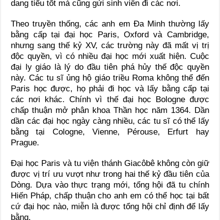
dang tiểu tốt mà cũng gửi sinh viên đi các nơi.
Theo truyền thống, các anh em Đa Minh thường lấy
bằng cấp tại đại học Paris, Oxford và Cambridge,
nhưng sang thế kỷ XV, các trường này đã mất vị trị
độc quyền, vì có nhiều đại học mới xuất hiện. Cuộc
đại ly giáo là lý do đầu tiên phá hủy thế độc quyền
này. Các tu sĩ ủng hộ giáo triều Roma không thể đến
Paris học được, họ phải đi học và lấy bằng cấp tại
các nơi khác. Chính vì thế đại học Bologne được
chấp thuận mở phân khoa Thần học năm 1364. Dần
dần các đại học ngày càng nhiều, các tu sĩ có thể lấy
bằng tại Cologne, Vienne, Pérouse, Erfurt hay
Prague.
Đại học Paris và tu viện thánh Giacôbê không còn giữ
được vị trí ưu vượt như trong hai thế kỷ đầu tiên của
Dòng. Dựa vào thực trạng mới, tổng hội đã tu chính
Hiến Pháp, chấp thuận cho anh em có thể học tại bất
cứ đại học nào, miễn là được tổng hội chỉ định để lấy
bằng.