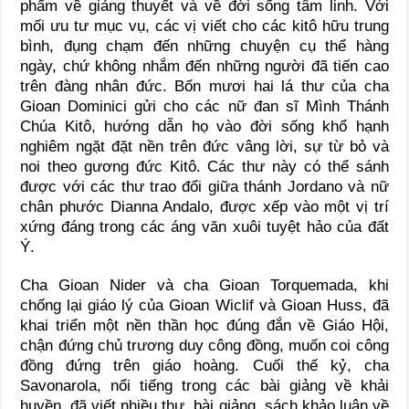
phẩm về giảng thuyết và về đời sống tâm linh. Với
mối ưu tư mục vụ, các vị viết cho các kitô hữu trung
bình, đụng chạm đến những chuyện cụ thể hàng
ngày, chứ không nhắm đến những người đã tiến cao
trên đàng nhân đức. Bốn mươi hai lá thư của cha
Gioan Dominici gửi cho các nữ đan sĩ Mình Thánh
Chúa Kitô, hướng dẫn họ vào đời sống khổ hạnh
nghiêm ngặt đặt nền trên đức vâng lời, sự từ bỏ và
noi theo gương đức Kitô. Các thư này có thể sánh
được với các thư trao đổi giữa thánh Jordano và nữ
chân phước Dianna Andalo, được xếp vào một vị trí
xứng đáng trong các áng văn xuôi tuyệt hảo của đất
Ý.
Cha Gioan Nider và cha Gioan Torquemada, khi
chống lại giáo lý của Gioan Wiclif và Gioan Huss, đã
khai triển một nền thần học đúng đắn về Giáo Hội,
chận đứng chủ trương duy công đồng, muốn coi công
đồng đứng trên giáo hoàng. Cuối thế kỷ, cha
Savonarola, nổi tiếng trong các bài giảng về khải
huyền, đã viết nhiều thư, bài giảng, sách khảo luận về