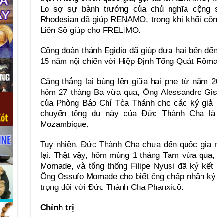
Lo sợ sự bành trướng của chủ nghĩa cộng 
Rhodesian đã giúp RENAMO, trong khi khối cộ
Liên Sô giúp cho FRELIMO.
Cộng đoàn thánh Egidio đã giúp đưa hai bên đ
15 năm nội chiến với Hiệp Định Tổng Quát Rôma
Căng thẳng lại bùng lên giữa hai phe từ năm 
hôm 27 tháng Ba vừa qua, Ông Alessandro Giso
của Phòng Báo Chí Tòa Thánh cho các ký giả b
chuyến tông du này của Đức Thánh Cha là 
Mozambique.
Tuy nhiên, Đức Thánh Cha chưa đến quốc gia n
lại. Thật vậy, hôm mùng 1 tháng Tám vừa qua
Momade, và tổng thống Filipe Nyusi đã ký kết 
Ông Ossufo Momade cho biết ông chấp nhận ký h
trọng đối với Đức Thánh Cha Phanxicô.
Chính trị