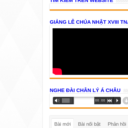
TÌM KIẾM TRÊN WEBSITE
GIẢNG LỄ CHÚA NHẬT XVIII TN
NGHE ĐÀI CHÂN LÝ Á CHÂU
Trình
Vm
00:00
R
P
phát
âm
thanh
Bài mới
Bài nổi bật
Phản hồi