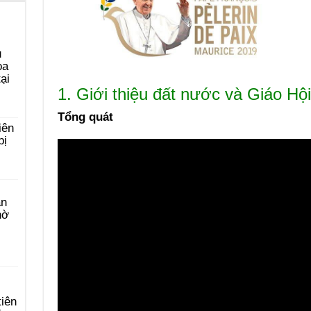
u
ọa
ại
1. Giới thiệu đất nước và Giáo H
Tổng quát
iên
bị
àn
hờ
tiên