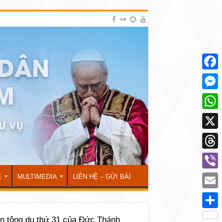
Face
Mess
What
X
Thre
Viber
Ẻ
MULTIMEDIA
LIÊN HỆ – GỬI BÀI
Emai
Shar
n tông du thứ 31 của Đức Thánh