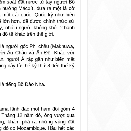
ểm soát đất nước từ tay người Bồ
hướng Mácxít, đưa ra một lá cờ
à một cái cuốc. Quốc kỳ như hiện
ẽ lớn hơn, đã được chính thức sử
y, nhiều người không khỏi “chạnh
đồ tể khác trên thế giới.
 là người gốc Phi châu (Makhuwa,
ười Âu Châu và Ấn Độ. Khác với
ạn, người Ả rập gần như biến mất
ng này từ thế kỷ thứ 8 đến thế kỷ
là tiếng Bồ Đào Nha.
ama lãnh đạo một hạm đội gồm 4
. Tháng 12 năm đó, ông vượt qua
g, khám phá ra những vùng đất
ng đó có Mozambique. Hầu hết các