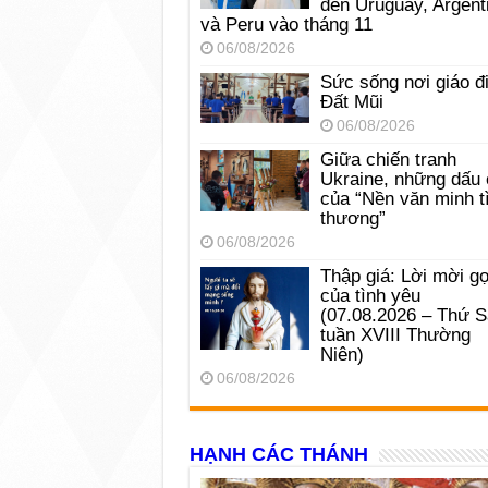
đến Uruguay, Argent
và Peru vào tháng 11
06/08/2026
Sức sống nơi giáo đ
Đất Mũi
06/08/2026
Giữa chiến tranh
Ukraine, những dấu 
của “Nền văn minh t
thương”
06/08/2026
Thập giá: Lời mời gọ
của tình yêu
(07.08.2026 – Thứ 
tuần XVIII Thường
Niên)
06/08/2026
HẠNH CÁC THÁNH