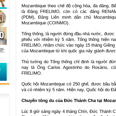
Mozambique theo chế độ cộng hòa, đa đảng. B
là Đảng FRELIMO, còn có các đảng RENA
(PDM), Đảng Liên minh dân chủ Mozambiq
Mozambique (COINMO).
Tổng thống, là người đứng đầu nhà nước, được 
phiếu với nhiệm kỳ 5 năm. Tổng thống hiện na
FRELIMO, nhậm chức vào ngày 15 tháng Giêng 2
của Mozambique từ khi quốc gia này giành được
Thủ tướng do Tổng thống chỉ định là người đứ
nay là Ông Carlos Agostinho do Rosário, c
FRELIMO.
Quốc hội Mozambique có 250 ghế, được bầu bằn
và có nhiệm kỳ 5 năm. Hiện nay, Quốc hội do 
Chuyến tông du của Đức Thánh Cha tại Moza
Lúc 8 giờ sáng ngày 4 tháng Chín, Đức Thánh 