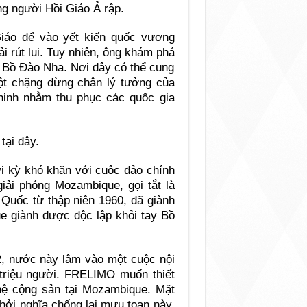
ng người Hồi Giáo Ả rập.
iáo để vào yết kiến quốc vương
 rút lui. Tuy nhiên, ông khám phá
m Bồ Đào Nha. Nơi đây có thể cung
ột chặng dừng chân lý tưởng của
inh nhằm thu phục các quốc gia
tại đây.
i kỳ khó khăn với cuộc đảo chính
iải phóng Mozambique, gọi tắt là
uốc từ thập niên 1960, đã giành
e giành được độc lập khỏi tay Bồ
, nước này lâm vào một cuộc nội
triệu người. FRELIMO muốn thiết
 hệ cộng sản tại Mozambique. Mặt
hởi nghĩa chống lại mưu toan này.