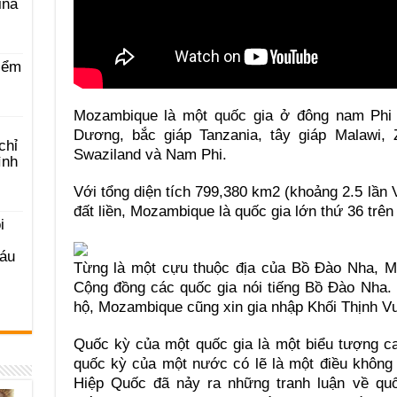
ina
iểm
Mozambique là một quốc gia ở đông nam Phi 
Dương, bắc giáp Tanzania, tây giáp Malawi,
chỉ
Swaziland và Nam Phi.
ình
Với tổng diện tích 799,380 km2 (khoảng 2.5 lần 
đất liền, Mozambique là quốc gia lớn thứ 36 trên 
i
Sáu
Từng là một cựu thuộc địa của Bồ Đào Nha, M
Cộng đồng các quốc gia nói tiếng Bồ Đào Nha.
hộ, Mozambique cũng xin gia nhập Khối Thịnh 
Quốc kỳ của một quốc gia là một biểu tượng c
quốc kỳ của một nước có lẽ là một điều không n
Hiệp Quốc đã nảy ra những tranh luận về q