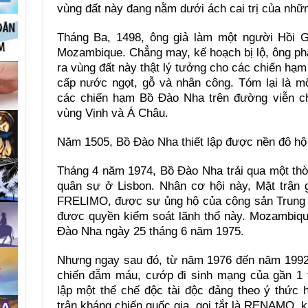
vùng đất này đang nằm dưới ách cai trị của nhữ
Tháng Ba, 1498, ông giả làm một người Hồi G
Mozambique. Chẳng may, kế hoạch bị lộ, ông phải
ra vùng đất này thật lý tưởng cho các chiến hạ
cấp nước ngọt, gỗ và nhân công. Tóm lại là m
các chiến hạm Bồ Đào Nha trên đường viễn ch
vùng Vịnh và Á Châu.
Năm 1505, Bồ Đào Nha thiết lập được nền đô hộ 
Tháng 4 năm 1974, Bồ Đào Nha trải qua một thờ
quân sự ở Lisbon. Nhân cơ hội này, Mặt trận g
FRELIMO, được sự ủng hộ của cộng sản Trung Q
được quyền kiểm soát lãnh thổ này. Mozambiqu
Đào Nha ngày 25 tháng 6 năm 1975.
Nhưng ngay sau đó, từ năm 1976 đến năm 1992
chiến đẫm máu, cướp đi sinh mạng của gần 1 
lập một thể chế độc tài độc đảng theo ý thức
trận kháng chiến quốc gia, gọi tắt là RENAMO, k