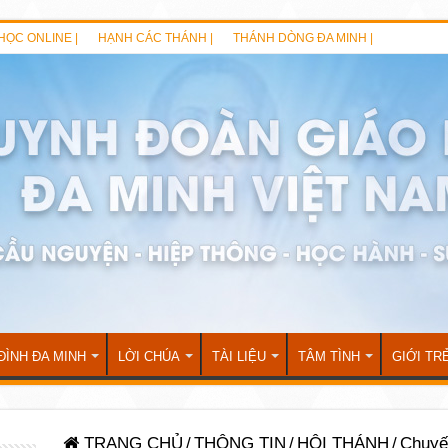
HỌC ONLINE |
HẠNH CÁC THÁNH |
THÁNH DÒNG ĐA MINH |
ĐÌNH ĐA MINH
LỜI CHÚA
TÀI LIỆU
TÂM TÌNH
GIỚI TR
TRANG CHỦ
/
THÔNG TIN
/
HỘI THÁNH
/
Chuyế