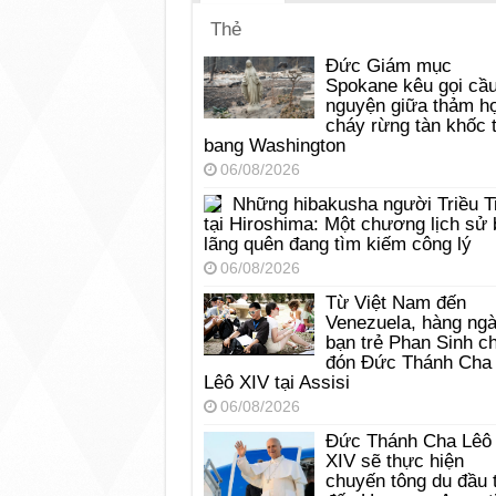
Thẻ
Đức Giám mục
Spokane kêu gọi cầ
nguyện giữa thảm h
cháy rừng tàn khốc t
bang Washington
06/08/2026
Những hibakusha người Triều T
tại Hiroshima: Một chương lịch sử 
lãng quên đang tìm kiếm công lý
06/08/2026
Từ Việt Nam đến
Venezuela, hàng ng
bạn trẻ Phan Sinh c
đón Đức Thánh Cha
Lêô XIV tại Assisi
06/08/2026
Đức Thánh Cha Lêô
XIV sẽ thực hiện
chuyến tông du đầu 