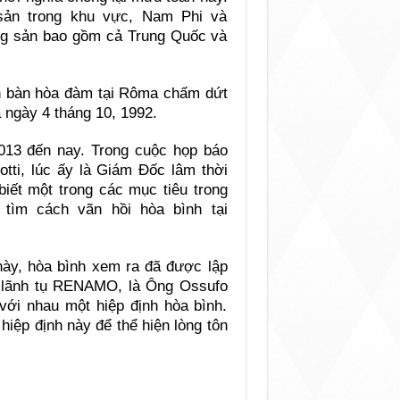
sản trong khu vực, Nam Phi và
ng sản bao gồm cả Trung Quốc và
ến bàn hòa đàm tại Rôma chấm dứt
 ngày 4 tháng 10, 1992.
2013 đến nay. Trong cuộc họp báo
tti, lúc ấy là Giám Đốc lâm thời
iết một trong các mục tiêu trong
tìm cách vãn hồi hòa bình tại
ày, hòa bình xem ra đã được lập
, lãnh tụ RENAMO, là Ông Ossufo
với nhau một hiệp định hòa bình.
iệp định này để thể hiện lòng tôn