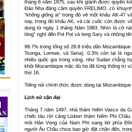
tháng 6 năm 1975, sau khi giành được quyền ki
Đào Nha đảng cầm quyền FRELIMO, có khuynh 
“không giống ai” trong đó vẽ một khẩu AK-47 v
nay, trong đó khẩu AK, và cái cuốc còn được v
dụng từ ngày 1 tháng Năm 1983. Nhìn lá cờ nà
lòng” nghĩ đến Pol Pot và Ieng Sary và những tên 
99.7% trong tổng số 28.8 triệu dân Mozambique
Tsonga, Lomwe, và Sena). 0.3% còn lại là ng
nhiều quốc gia trong vùng, như Sudan chẳng h
khỏi Mozambique mặc dù họ đã từng thống trị vù
thứ 16.
Tiếng nói chính thức được dùng tại Mozambique 
Lịch sử cận đại
Tháng 7 năm 1497, nhà thám hiểm Vasco da G
chiếc tàu rời cảng Lisbon thám hiểm Phi Châu
mũi Hảo Vọng của Nam Phi sang bờ phía Đôn
người Âu Châu chưa bao giờ đặt chân đến, tro