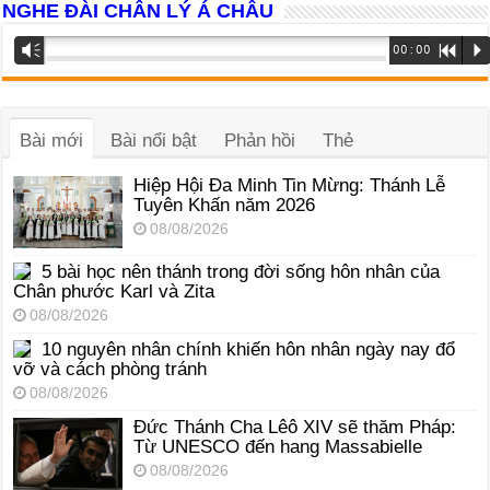
NGHE ĐÀI CHÂN LÝ Á CHÂU
Trình
Vm
00:00
R
P
phát
âm
thanh
Bài mới
Bài nổi bật
Phản hồi
Thẻ
Hiệp Hội Đa Minh Tin Mừng: Thánh Lễ
Tuyên Khấn năm 2026
08/08/2026
5 bài học nên thánh trong đời sống hôn nhân của
Chân phước Karl và Zita
08/08/2026
10 nguyên nhân chính khiến hôn nhân ngày nay đổ
vỡ và cách phòng tránh
08/08/2026
Đức Thánh Cha Lêô XIV sẽ thăm Pháp:
Từ UNESCO đến hang Massabielle
08/08/2026