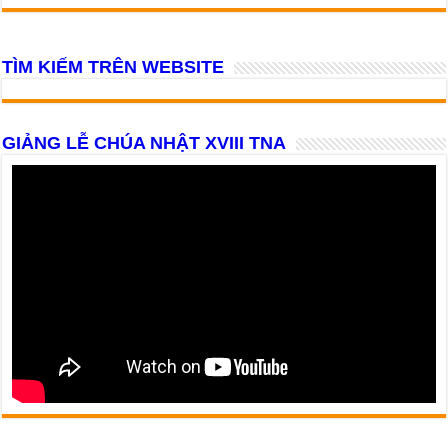
TÌM KIẾM TRÊN WEBSITE
GIẢNG LỄ CHÚA NHẬT XVIII TNA