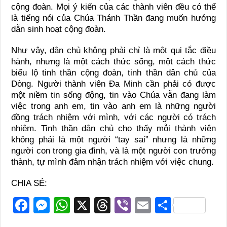
cộng đoàn. Mọi ý kiến của các thành viên đều có thể
là tiếng nói của Chúa Thánh Thần đang muốn hướng
dẫn sinh hoạt cộng đoàn.
Như vậy, dân chủ không phải chỉ là một qui tắc điều
hành, nhưng là một cách thức sống, một cách thức
biểu lộ tinh thần cộng đoàn, tinh thần dân chủ của
Dòng. Người thành viên Ða Minh cần phải có được
một niềm tin sống động, tin vào Chúa vẫn đang làm
việc trong anh em, tin vào anh em là những người
đồng trách nhiệm với mình, với các người có trách
nhiệm. Tinh thần dân chủ cho thấy mỗi thành viên
không phải là một người “tay sai” nhưng là những
người con trong gia đình, và là một người con trưởng
thành, tự mình đảm nhận trách nhiệm với việc chung.
CHIA SẺ:
F
M
W
X
T
Vi
E
S
a
e
h
hr
b
m
h