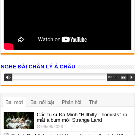
NGHE ĐÀI CHÂN LÝ Á CHÂU
Trình
Vm
00:00
R
P
phát
âm
thanh
Bài mới
Bài nổi bật
Phản hồi
Thẻ
Các tu sĩ Đa Minh “Hillbilly Thomists” ra
mắt album mới Strange Land
09/08/2026