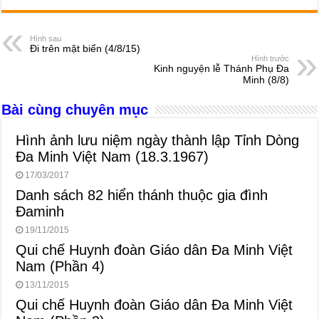
c
ss
at
e
er
ail
ar
e
e
s
a
e
Hình sau
Đi trên mặt biển (4/8/15)
b
n
A
d
Hình trước
Kinh nguyện lễ Thánh Phụ Đa
o
g
p
s
Minh (8/8)
o
er
p
Bài cùng chuyên mục
k
Hình ảnh lưu niệm ngày thành lập Tỉnh Dòng
Đa Minh Việt Nam (18.3.1967)
17/03/2017
Danh sách 82 hiển thánh thuộc gia đình
Đaminh
19/11/2015
Qui chế Huynh đoàn Giáo dân Đa Minh Việt
Nam (Phần 4)
13/11/2015
Qui chế Huynh đoàn Giáo dân Đa Minh Việt