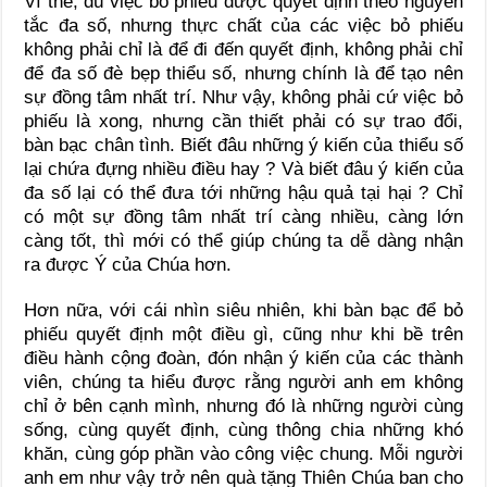
Vì thế, dù việc bỏ phiếu được quyết định theo nguyên
tắc đa số, nhưng thực chất của các việc bỏ phiếu
không phải chỉ là để đi đến quyết định, không phải chỉ
để đa số đè bẹp thiểu số, nhưng chính là để tạo nên
sự đồng tâm nhất trí. Như vậy, không phải cứ việc bỏ
phiếu là xong, nhưng cần thiết phải có sự trao đổi,
bàn bạc chân tình. Biết đâu những ý kiến của thiểu số
lại chứa đựng nhiều điều hay ? Và biết đâu ý kiến của
đa số lại có thể đưa tới những hậu quả tại hại ? Chỉ
có một sự đồng tâm nhất trí càng nhiều, càng lớn
càng tốt, thì mới có thể giúp chúng ta dễ dàng nhận
ra được Ý của Chúa hơn.
Hơn nữa, với cái nhìn siêu nhiên, khi bàn bạc để bỏ
phiếu quyết định một điều gì, cũng như khi bề trên
điều hành cộng đoàn, đón nhận ý kiến của các thành
viên, chúng ta hiểu được rằng người anh em không
chỉ ở bên cạnh mình, nhưng đó là những người cùng
sống, cùng quyết định, cùng thông chia những khó
khăn, cùng góp phần vào công việc chung. Mỗi người
anh em như vậy trở nên quà tặng Thiên Chúa ban cho