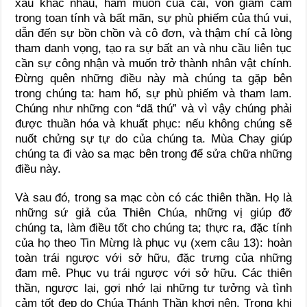
xấu khác nhau, ham muốn của cải, vốn giam cầm
trong toan tính và bất mãn, sự phù phiếm của thú vui,
dẫn đến sự bồn chồn và cô đơn, và thậm chí cả lòng
tham danh vọng, tạo ra sự bất an và nhu cầu liên tục
cần sự công nhận và muốn trở thành nhân vật chính.
Đừng quên những điều này mà chúng ta gặp bên
trong chúng ta: ham hố, sự phù phiếm và tham lam.
Chúng như những con “dã thú” và vì vậy chúng phải
được thuần hóa và khuất phục: nếu không chúng sẽ
nuốt chửng sự tự do của chúng ta. Mùa Chay giúp
chúng ta đi vào sa mạc bên trong để sửa chữa những
điều này.
Và sau đó, trong sa mạc còn có các thiên thần. Họ là
những sứ giả của Thiên Chúa, những vị giúp đỡ
chúng ta, làm điều tốt cho chúng ta; thực ra, đặc tính
của họ theo Tin Mừng là phục vụ (xem câu 13): hoàn
toàn trái ngược với sở hữu, đặc trưng của những
đam mê. Phục vụ trái ngược với sở hữu. Các thiên
thần, ngược lại, gợi nhớ lại những tư tưởng và tình
cảm tốt đẹp do Chúa Thánh Thần khơi nên. Trong khi