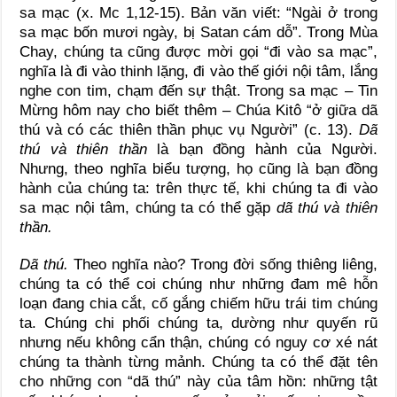
sa mạc (x. Mc 1,12-15). Bản văn viết: “Ngài ở trong
sa mạc bốn mươi ngày, bị Satan cám dỗ”. Trong Mùa
Chay, chúng ta cũng được mời gọi “đi vào sa mạc”,
nghĩa là đi vào thinh lặng, đi vào thế giới nội tâm, lắng
nghe con tim, chạm đến sự thật. Trong sa mạc – Tin
Mừng hôm nay cho biết thêm – Chúa Kitô “ở giữa dã
thú và có các thiên thần phục vụ Người” (c. 13).
Dã
thú và thiên thần
là bạn đồng hành của Người.
Nhưng, theo nghĩa biểu tượng, họ cũng là bạn đồng
hành của chúng ta: trên thực tế, khi chúng ta đi vào
sa mạc nội tâm, chúng ta có thể gặp
dã thú và thiên
thần.
Dã thú.
Theo nghĩa nào? Trong đời sống thiêng liêng,
chúng ta có thể coi chúng như những đam mê hỗn
loạn đang chia cắt, cố gắng chiếm hữu trái tim chúng
ta. Chúng chi phối chúng ta, dường như quyến rũ
nhưng nếu không cẩn thận, chúng có nguy cơ xé nát
chúng ta thành từng mảnh. Chúng ta có thể đặt tên
cho những con “dã thú” này của tâm hồn: những tật