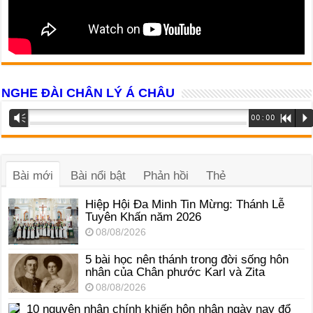
NGHE ĐÀI CHÂN LÝ Á CHÂU
Trình
Vm
00:00
R
P
phát
âm
thanh
Bài mới
Bài nổi bật
Phản hồi
Thẻ
Hiệp Hội Đa Minh Tin Mừng: Thánh Lễ
Tuyên Khấn năm 2026
08/08/2026
5 bài học nên thánh trong đời sống hôn
nhân của Chân phước Karl và Zita
08/08/2026
10 nguyên nhân chính khiến hôn nhân ngày nay đổ