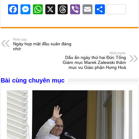
F
M
W
X
T
Vi
E
S
a
e
h
hr
b
m
h
c
ss
at
e
er
ail
ar
e
e
s
a
e
Hình sau
Ngày họp mặt đầu xuân đáng
b
n
A
d
nhớ
Hình trước
o
g
p
s
Dấu ấn ngày thứ hai Đức Tổng
Giám mục Marek Zalewski thăm
o
er
p
mục vụ Giáo phận Hưng Hoá
k
Bài cùng chuyên mục