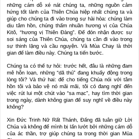
những cám dỗ xé nát chúng ta, những nguồn cảm
hứng tốt lành của Thiên Chúa hiệp nhất chúng ta và
giúp cho chúng ta đi vào trong sự hài hòa: chúng làm
dịu tâm hồn, chúng thấm nhuần hương vị của Chúa
Kitô, “hương vị Thiên Đàng”. Để đón nhận được sự
soi sáng của Thiên Chúa, chúng ta cần đi vào trong
sự thinh lặng và cầu nguyện. Và Mùa Chay là thời
gian để làm điều này. Chúng ta tiến bước.
Chúng ta có thể tự hỏi: trước hết, đâu là những đam
mê hỗn loạn, những “dã thú” đang khuấy động trong
lòng tôi? Và thứ hai: để cho tiếng Chúa nói với tâm
hồn tôi và bảo vệ nó mãi mãi, tôi có đang nghĩ đến
việc rút lui một chút vào “sa mạc”, hay tìm thời gian
trong ngày, dành không gian để suy nghĩ về điều này
không?
Xin Đức Trinh Nữ Rất Thánh, Đấng đã tuân giữ Lời
Chúa và không để mình bị lấn lướt bởi những cám dỗ
của ác thần, trợ giúp chúng ta trong thời gian Mùa