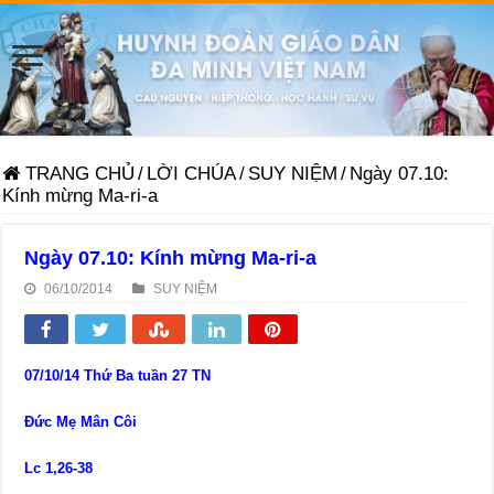
TRANG CHỦ
/
LỜI CHÚA
/
SUY NIỆM
/
Ngày 07.10:
Kính mừng Ma-ri-a
Ngày 07.10: Kính mừng Ma-ri-a
06/10/2014
SUY NIỆM
07/10/14 Thứ Ba tuần 27 TN
Đức Mẹ Mân Côi
Lc 1,26-38