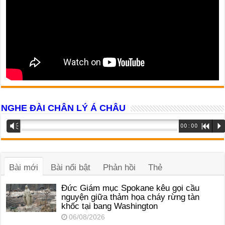
NGHE ĐÀI CHÂN LÝ Á CHÂU
Trình
Vm
00:00
R
P
phát
âm
thanh
Bài mới
Bài nổi bật
Phản hồi
Thẻ
Đức Giám mục Spokane kêu gọi cầu
nguyện giữa thảm họa cháy rừng tàn
khốc tại bang Washington
06/08/2026