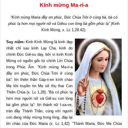
Kính mừng Ma-ri-a
“Kính mừng Maria đầy ơn phúc, Đức Chúa Trời ở cùng bà, bà có
phúc lạ hơn mọi người nữ và Giêsu con lòng bà gồm phúc lạ”
(Kinh
Kính Mừng, x. Lc 1,28.42).
Suy niệm:
Kinh Kính Mừng là kinh đẹp
nhất chỉ sau kinh Lạy Cha, kinh do
chính Đức Giê-su dạy, bởi vì kinh Kính
Mừng có nguồn gốc từ chính Lời Chúa
trong Phúc Âm. “Kính mừng Ma-ri-a
đầy ơn phúc, Đức Chúa Trời ở cùng
bà”: lời thiên thần Gáp-ri-en kính chào
Mẹ khi truyền tin Mẹ sẽ thụ thai Con
Thiên Chúa (x. Lc 1,28). “Bà có phúc lạ
hơn mọi người nữ và Giê-su con lòng
bà gồm phúc lạ”: lời thánh nữ I-sa-ve,
tràn đầy Thánh Thần, cùng với người
con đang nhảy mừng trong lòng, đáp lại
lời chào của Đức Maria (x. Lc 1,42). “Thánh Maria, Đức Mẹ Chúa