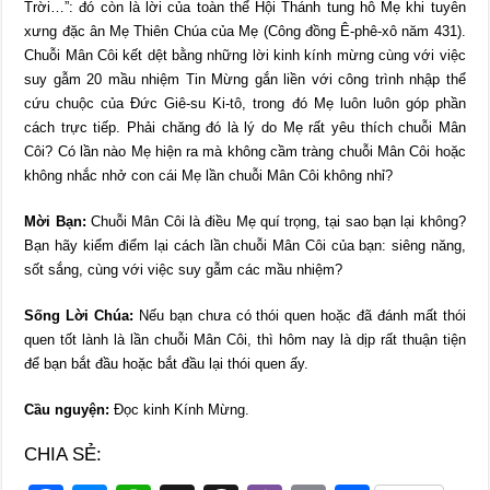
Trời…”: đó còn là lời của toàn thể Hội Thánh tung hô Mẹ khi tuyên
xưng đặc ân Mẹ Thiên Chúa của Mẹ (Công đồng Ê-phê-xô năm 431).
Chuỗi Mân Côi kết dệt bằng những lời kinh kính mừng cùng với việc
suy gẫm 20 mầu nhiệm Tin Mừng gắn liền với công trình nhập thể
cứu chuộc của Đức Giê-su Ki-tô, trong đó Mẹ luôn luôn góp phần
cách trực tiếp. Phải chăng đó là lý do Mẹ rất yêu thích chuỗi Mân
Côi? Có lần nào Mẹ hiện ra mà không cầm tràng chuỗi Mân Côi hoặc
không nhắc nhở con cái Mẹ lần chuỗi Mân Côi không nhỉ?
Mời Bạn:
Chuỗi Mân Côi là điều Mẹ quí trọng, tại sao bạn lại không?
Bạn hãy kiểm điểm lại cách lần chuỗi Mân Côi của bạn: siêng năng,
sốt sắng, cùng với việc suy gẫm các mầu nhiệm?
Sống Lời Chúa:
Nếu bạn chưa có thói quen hoặc đã đánh mất thói
quen tốt lành là lần chuỗi Mân Côi, thì hôm nay là dịp rất thuận tiện
để bạn bắt đầu hoặc bắt đầu lại thói quen ấy.
Cầu nguyện:
Đọc kinh Kính Mừng.
CHIA SẺ: