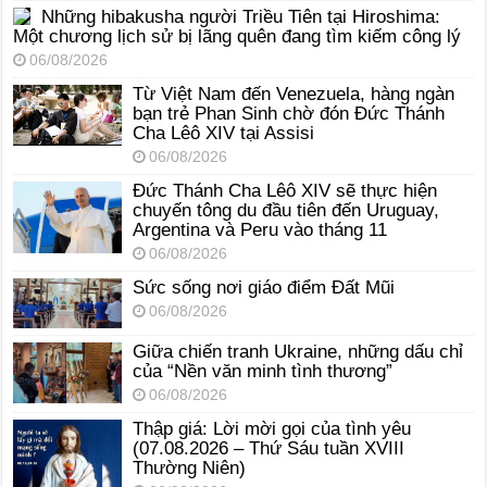
Những hibakusha người Triều Tiên tại Hiroshima:
Một chương lịch sử bị lãng quên đang tìm kiếm công lý
06/08/2026
Từ Việt Nam đến Venezuela, hàng ngàn
bạn trẻ Phan Sinh chờ đón Đức Thánh
Cha Lêô XIV tại Assisi
06/08/2026
Đức Thánh Cha Lêô XIV sẽ thực hiện
chuyến tông du đầu tiên đến Uruguay,
Argentina và Peru vào tháng 11
06/08/2026
Sức sống nơi giáo điểm Đất Mũi
06/08/2026
Giữa chiến tranh Ukraine, những dấu chỉ
của “Nền văn minh tình thương”
06/08/2026
Thập giá: Lời mời gọi của tình yêu
(07.08.2026 – Thứ Sáu tuần XVIII
Thường Niên)