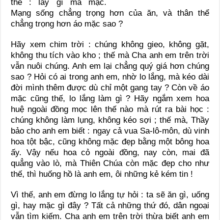
thể : lấy gì mà mặc.
Mạng sống chẳng trọng hơn của ăn, và thân thể
chẳng trọng hơn áo mặc sao ?
Hãy xem chim trời : chúng không gieo, không gặt,
không thu tích vào kho ; thế mà Cha anh em trên trời
vẫn nuôi chúng. Anh em lại chẳng quý giá hơn chúng
sao ? Hỏi có ai trong anh em, nhờ lo lắng, mà kéo dài
đời mình thêm được dù chỉ một gang tay ? Còn về áo
mặc cũng thế, lo lắng làm gì ? Hãy ngắm xem hoa
huệ ngoài đồng mọc lên thế nào mà rút ra bài học :
chúng không làm lụng, không kéo sợi ; thế mà, Thầy
bảo cho anh em biết : ngay cả vua Sa-lô-môn, dù vinh
hoa tột bậc, cũng không mặc đẹp bằng một bông hoa
ấy. Vậy nếu hoa cỏ ngoài đồng, nay còn, mai đã
quẳng vào lò, mà Thiên Chúa còn mặc đẹp cho như
thế, thì huống hồ là anh em, ôi những kẻ kém tin !
Vì thế, anh em đừng lo lắng tự hỏi : ta sẽ ăn gì, uống
gì, hay mặc gì đây ? Tất cả những thứ đó, dân ngoại
vẫn tìm kiếm. Cha anh em trên trời thừa biết anh em