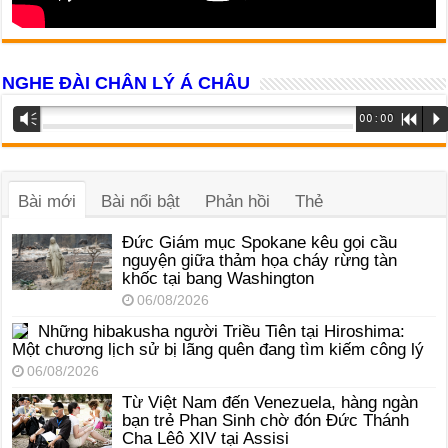
NGHE ĐÀI CHÂN LÝ Á CHÂU
Trình
Vm
00:00
R
P
phát
âm
thanh
Bài mới
Bài nổi bật
Phản hồi
Thẻ
Đức Giám mục Spokane kêu gọi cầu
nguyện giữa thảm họa cháy rừng tàn
khốc tại bang Washington
06/08/2026
Những hibakusha người Triều Tiên tại Hiroshima:
Một chương lịch sử bị lãng quên đang tìm kiếm công lý
06/08/2026
Từ Việt Nam đến Venezuela, hàng ngàn
bạn trẻ Phan Sinh chờ đón Đức Thánh
Cha Lêô XIV tại Assisi