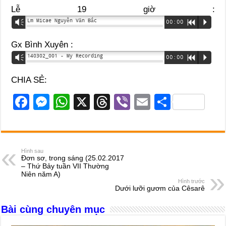
Lễ 19 giờ :
Lm Micae Nguyễn Văn Bắc
Vm
00:00
R
P
Gx Bình Xuyên :
140302_001 - My Recording
Vm
00:00
R
P
CHIA SẺ:
F
M
W
X
T
Vi
E
S
a
e
h
hr
b
m
h
c
ss
at
e
er
ail
ar
e
e
s
a
e
Hình sau
Đơn sơ, trong sáng (25.02.2017
b
n
A
d
– Thứ Bảy tuần VII Thường
Niên năm A)
o
g
p
s
Hình trước
Dưới lưỡi gươm của Cêsarê
o
er
p
Bài cùng chuyên mục
k