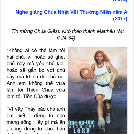
Nghe giảng Chúa Nhật VIII Thường Niên năm A
(2017)
Tin mừng Chúa Giêsu Kitô theo thánh Matthêu (Mt
6,24-34)
“Không ai có thể làm tôi
hai chủ, vì hoặc sẽ ghét
chủ này mà yêu chủ kia,
hoặc sẽ gắn bó với chủ
này mà khinh dể chủ nọ.
Anh em không thể vừa
làm tôi Thiên Chúa vừa
làm tôi Tiền Của được.
“Vì vậy Thầy bảo cho anh
em biết : đừng lo cho
mạng sống : lấy gì mà ăn
; cũng đừng lo cho thân