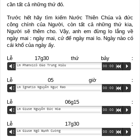
cần tất cả những thứ đó.
Trước hết hãy tìm kiếm Nước Thiên Chúa và đức
công chính của Người, còn tất cả những thứ kia,
Người sẽ thêm cho. Vậy, anh em đừng lo lắng về
ngày mai : ngày mai, cứ để ngày mai lo. Ngày nào có
cái khổ của ngày ấy.
Lễ 17g30 thứ bảy :
Lm Phanxicô Đào Trung Hiệu
Vm
00:00
R
P
Lễ 05 giờ :
Lm Ignatio Nguyễn Ngọc Rao
Vm
00:00
R
P
Lễ 06g15 :
Lm Giuse Nguyễn Đức Hòa
Vm
00:00
R
P
Lễ 17g30 :
Lm Giuse Ngô Mạnh Cường
Vm
00:00
R
P