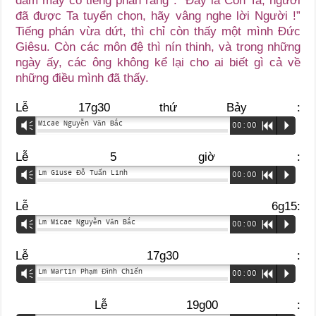
đám mây có tiếng phán rằng : “Đây là Con Ta, người
đã được Ta tuyển chọn, hãy vâng nghe lời Người !”
Tiếng phán vừa dứt, thì chỉ còn thấy một mình Đức
Giêsu. Còn các môn đệ thì nín thinh, và trong những
ngày ấy, các ông không kể lại cho ai biết gì cả về
những điều mình đã thấy.
Lễ 17g30 thứ Bảy :
Micae Nguyễn Văn Bắc
Vm
00:00
R
P
Lễ 5 giờ :
Lm Giuse Đỗ Tuấn Linh
Vm
00:00
R
P
Lễ 6g15:
Lm Micae Nguyễn Văn Bắc
Vm
00:00
R
P
Lễ 17g30 :
Lm Martin Phạm Đình Chiến
Vm
00:00
R
P
Lễ 19g00 :