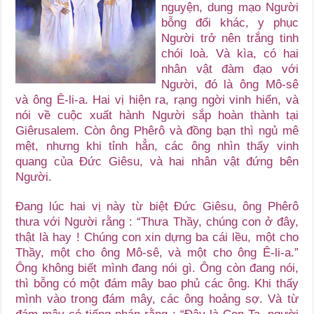
nguyện, dung mạo Người
bỗng đổi khác, y phục
Người trở nên trắng tinh
chói loà. Và kìa, có hai
nhân vật đàm đạo với
Người, đó là ông Mô-sê
và ông Ê-li-a. Hai vị hiện ra, rạng ngời vinh hiển, và
nói về cuộc xuất hành Người sắp hoàn thành tại
Giêrusalem. Còn ông Phêrô và đồng bạn thì ngủ mê
mệt, nhưng khi tỉnh hẳn, các ông nhìn thấy vinh
quang của Đức Giêsu, và hai nhân vật đứng bên
Người.
Đang lúc hai vị này từ biệt Đức Giêsu, ông Phêrô
thưa với Người rằng : “Thưa Thầy, chúng con ở đây,
thật là hay ! Chúng con xin dựng ba cái lều, một cho
Thầy, một cho ông Mô-sê, và một cho ông Ê-li-a.”
Ông không biết mình đang nói gì. Ông còn đang nói,
thì bỗng có một đám mây bao phủ các ông. Khi thấy
mình vào trong đám mây, các ông hoảng sợ. Và từ