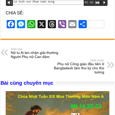
Lm Vinh sơn Phạm Xuân Hưng
Vm
00:00
R
P
CHIA SẺ:
F
M
W
X
T
Vi
E
S
a
e
h
hr
b
m
h
c
ss
at
e
er
ail
ar
e
e
s
a
e
Hình sau
Nữ tu Ai len nhận giải thưởng
b
n
A
d
Người Phụ nữ Can đảm
Hình trước
o
g
p
s
Phụ nữ Công giáo đầu tiên ở
Bangladesh làm thư ký cho thủ
o
er
p
tướng
k
Bài cùng chuyên mục