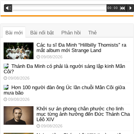
Trình
Vm
00:00
R
P
phát
âm
thanh
Bài mới
Bài nổi bật
Phản hồi
Thẻ
Các tu sĩ Đa Minh “Hillbilly Thomists” ra
mắt album mới Strange Land
09/08/2026
Thánh Đa Minh có phải là người sáng lập kinh Mân
Côi?
09/08/2026
Hơn 100 người đàn ông Úc lần chuỗi Mân Côi giữa
mưa bão
09/08/2026
Khởi sự án phong chân phước cho linh
mục từng ảnh hưởng đến Đức Thánh Cha
Lêô XIV
09/08/2026