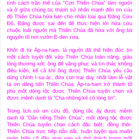
tính cách trần thế của “Con Thiên Chúa” làm người
và ở giữa chúng ta; thánh sử nhấn mạnh đến ơn cúu
độ Thiên Chúa hứa ban cho nhân loại qua Đấng Cứu
Độ, Đấng được sai đến để thực hiện lời hứa cứu
chuộc loài người mà Thiên Chúa đã hứa với ông bà
nguyên tổ nơi vườn E-den xưa.
Khởi đi từ Áp-ra-ham, là người đã thể hiện đức tin
một cách tuyệt đối vào Thiên Chúa toàn năng, giàu
lòng thương xót; ông để vâng phục và tín thác không
điều kiện, kể cả khi ông được Thiên Chúa yêu cầu
dùng chính I-sa-ác, đứa con trai duy nhất làm lễ vật
tạ ơn dâng tiến Thiên Chúa. Áp-ra-ham trở thành tổ
phụ một dòng tộc được Thiên Chúa tuyển chọn và
được mệnh danh là “Cha những kẻ có lòng tin”.
Trong lịch sử ơn cứu độ, dòng tộc ấy được mệnh
danh là “Dân riêng Thiên Chúa”, một dòng tộc được
Thiên Chúa tuyển chọn cách đặc biệt; đồng thời
Thiên Chúa trực tiếp dẫn dắt, huấn luyện qua muôn
ngàn biến cố đầy gian nan và thử thách trong một