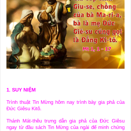
1. SUY NIỆM
Trình thuật Tin Mừng hôm nay trình bày gia phả của
Đức Giêsu Kitô.
Thánh Mát-thêu trưng dẫn gia phả của Đức Giêsu
ngay từ đầu sách Tin Mừng của ngài để minh chứng