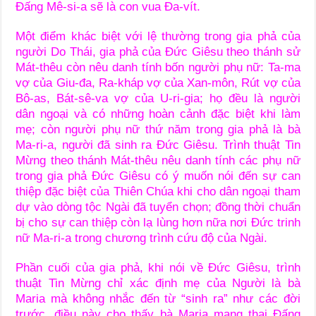
Đấng Mê-si-a sẽ là con vua Đa-vít.
Một điểm khác biệt với lệ thường trong gia phả của
người Do Thái, gia phả của Đức Giêsu theo thánh sử
Mát-thêu còn nêu danh tính bốn người phụ nữ: Ta-ma
vợ của Giu-đa, Ra-kháp vợ của Xan-môn, Rút vợ của
Bô-as, Bát-sê-va vợ của U-ri-gia; họ đều là người
dân ngoại và có những hoàn cảnh đặc biệt khi làm
mẹ; còn người phụ nữ thứ năm trong gia phả là bà
Ma-ri-a, người đã sinh ra Đức Giêsu. Trình thuật Tin
Mừng theo thánh Mát-thêu nêu danh tính các phụ nữ
trong gia phả Đức Giêsu có ý muốn nói đến sự can
thiệp đặc biệt của Thiên Chúa khi cho dân ngoại tham
dự vào dòng tộc Ngài đã tuyển chọn; đồng thời chuẩn
bị cho sự can thiệp còn lạ lùng hơn nữa nơi Đức trinh
nữ Ma-ri-a trong chương trình cứu độ của Ngài.
Phần cuối của gia phả, khi nói về Đức Giêsu, trình
thuật Tin Mừng chỉ xác định mẹ của Người là bà
Maria mà không nhắc đến từ “sinh ra” như các đời
trước, điều này cho thấy bà Maria mang thai Đấng