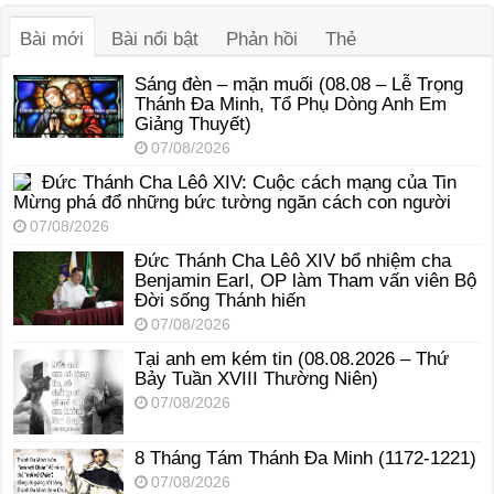
thanh
Bài mới
Bài nổi bật
Phản hồi
Thẻ
Sáng đèn – mặn muối (08.08 – Lễ Trọng
Thánh Đa Minh, Tổ Phụ Dòng Anh Em
Giảng Thuyết)
07/08/2026
Đức Thánh Cha Lêô XIV: Cuộc cách mạng của Tin
Mừng phá đổ những bức tường ngăn cách con người
07/08/2026
Đức Thánh Cha Lêô XIV bổ nhiệm cha
Benjamin Earl, OP làm Tham vấn viên Bộ
Đời sống Thánh hiến
07/08/2026
Tại anh em kém tin (08.08.2026 – Thứ
Bảy Tuần XVIII Thường Niên)
07/08/2026
8 Tháng Tám Thánh Ða Minh (1172-1221)
07/08/2026