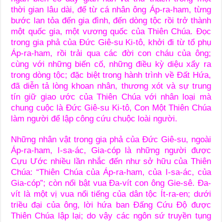
thời gian lâu dài, để từ cá nhân ông Áp-ra-ham, từng
bước lan tỏa đến gia đình, đến dòng tộc rồi trở thành
một quốc gia, một vương quốc của Thiên Chúa. Đọc
trong gia phả của Đức Giê-su Ki-tô, khởi đi từ tổ phụ
Áp-ra-ham, rồi trải qua các đời con cháu của ông;
cùng với những biến cố, những điều kỳ diệu xẩy ra
trong dòng tộc; đặc biệt trong hành trình về Đất Hứa,
đã diễn tả lòng khoan nhân, thương xót và sự trung
tín giữ giao ước của Thiên Chúa với nhân loại mà
chung cuộc là Đức Giê-su Ki-tô, Con Một Thiên Chúa
làm người để lập công cứu chuộc loài người.
Những nhân vật trong gia phả của Đức Giê-su, ngoài
Áp-ra-ham, I-sa-ác, Gia-cóp là những người được
Cựu Ước nhiều lần nhắc đến như sở hữu của Thiên
Chúa: “Thiên Chúa của Áp-ra-ham, của I-sa-ác, của
Gia-cóp”; còn nổi bật vua Đa-vít con ông Gie-sê. Đa-
vít là một vị vua nổi tiếng của dân tộc Ít-ra-en; dưới
triều đại của ông, lời hứa ban Đấng Cứu Độ được
Thiên Chúa lập lại; do vậy các ngôn sứ truyền tụng