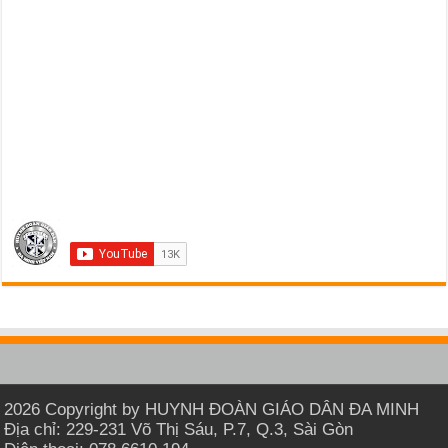
2026 Copyright by HUYNH ĐOÀN GIÁO DÂN ĐA MINH
Địa chỉ: 229-231 Võ Thị Sáu, P.7, Q.3, Sài Gòn