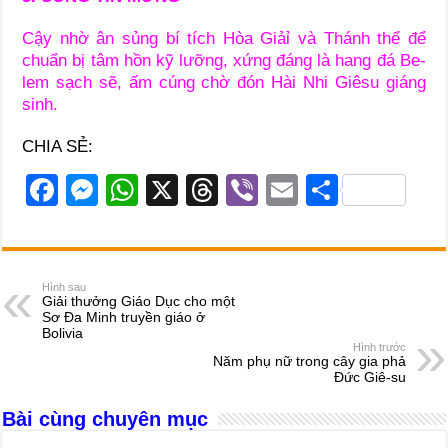
Cậy nhờ ân sủng bí tích Hòa Giảỉ và Thánh thể để
chuẩn bị tâm hồn kỹ lưỡng, xứng đáng là hang đá Be-
lem sạch sẽ, ấm cúng chờ đón Hài Nhi Giêsu giáng
sinh.
CHIA SẺ:
F
M
W
X
T
Vi
E
S
a
e
h
hr
b
m
h
c
ss
at
e
er
ail
ar
e
e
s
a
e
Hình sau
Giải thưởng Giáo Dục cho một
b
n
A
d
Sơ Đa Minh truyền giáo ở
Bolivia
o
g
p
s
Hình trước
Năm phụ nữ trong cây gia phả
o
er
p
Đức Giê-su
k
Bài cùng chuyên mục