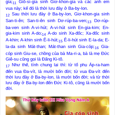
gia;
Giô-si-gia sinh Giơ-khon-gia và các anh em
11
vua này; kế đó là thời lưu đày ở Ba-by-lon.
Sau thời lưu đày ở Ba-by-lon, Giơ-khon-gia sinh
12
San-ti-ên; San-ti-ên sinh Dơ-rúp-ba-ven;
Dơ-rúp-
13
ba-ven sinh A-vi-hút; A-vi-hút sinh En-gia-kim; En-
gia-kim sinh A-do;
A-do sinh Xa-đốc; Xa-đốc sinh
14
A-khin; A-khin sinh Ê-li-hút;
Ê-li-hút sinh E-la-da; E-
15
la-da sinh Mát-than; Mát-than sinh Gia-cóp;
Gia-
16
cóp sinh Giu-se, chồng của bà Ma-ri-a, bà là mẹ Đức
Giê-su cũng gọi là Đấng Ki-tô.
Như thế, tính chung lại thì: từ tổ phụ Áp-ra-ham
17
đến vua Đa-vít, là mười bốn đời; từ vua Đa-vít đến
thời lưu đày ở Ba-by-lon, là mười bốn đời; và từ thời
lưu đày ở Ba-by-lon đến Đức Ki-tô, cũng là mười bốn
đời.