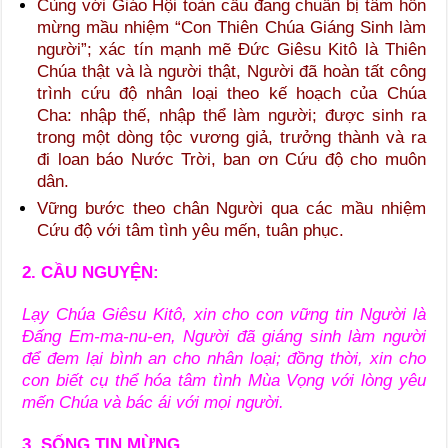
Cùng với Giáo Hội toàn cầu đang chuẩn bị tâm hồn
mừng mầu nhiệm “Con Thiên Chúa Giáng Sinh làm
người”; xác tín mạnh mẽ Đức Giêsu Kitô là Thiên
Chúa thật và là người thật, Người đã hoàn tất công
trình cứu độ nhân loại theo kế hoạch của Chúa
Cha: nhập thế, nhập thể làm người; được sinh ra
trong một dòng tộc vương giả, trưởng thành và ra
đi loan báo Nước Trời, ban ơn Cứu độ cho muôn
dân.
Vững bước theo chân Người qua các mầu nhiệm
Cứu độ với tâm tình yêu mến, tuân phục.
2. CẦU NGUYỆN:
Lạy Chúa Giêsu Kitô, xin cho con vững tin Người là
Đấng Em-ma-nu-en, Người đã giáng sinh làm người
để đem lại bình an cho nhân loại; đồng thời, xin cho
con biết cụ thể hóa tâm tình Mùa Vọng với lòng yêu
mến Chúa và bác ái với mọi người.
3. SỐNG TIN MỪNG