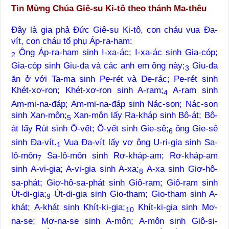
Tin Mừng Chúa Giê-su Ki-tô theo thánh Ma-thêu
Đây là gia phả Đức Giê-su Ki-tô, con cháu vua Đa-
vít, con cháu tổ phụ Áp-ra-ham:
Ông Áp-ra-ham sinh I-xa-ác; I-xa-ác sinh Gia-cóp;
2
Gia-cóp sinh Giu-đa và các anh em ông này;
Giu-đa
3
ăn ở với Ta-ma sinh Pe-rét và De-rác; Pe-rét sinh
Khét-xơ-ron; Khét-xơ-ron sinh A-ram;
A-ram sinh
4
Am-mi-na-đáp; Am-mi-na-đáp sinh Nác-son; Nác-son
sinh Xan-môn;
Xan-môn lấy Ra-kháp sinh Bô-át; Bô-
5
át lấy Rút sinh Ô-vết; Ô-vết sinh Gie-sê;
ông Gie-sê
6
sinh Đa-vít.
Vua Đa-vít lấy vợ ông U-ri-gia sinh Sa-
1
lô-môn
Sa-lô-môn sinh Rơ-kháp-am; Rơ-kháp-am
7
sinh A-vi-gia; A-vi-gia sinh A-xa;
A-xa sinh Giơ-hô-
8
sa-phát; Giơ-hô-sa-phát sinh Giô-ram; Giô-ram sinh
Út-di-gia;
Út-di-gia sinh Gio-tham; Gio-tham sinh A-
9
khát; A-khát sinh Khít-ki-gia;
Khít-ki-gia sinh Mơ-
10
na-se; Mơ-na-se sinh A-môn; A-môn sinh Giô-si-