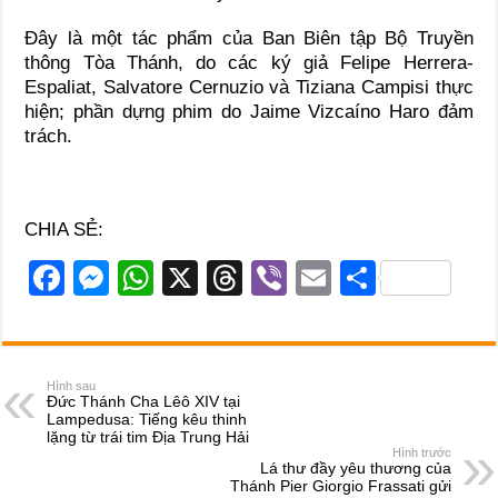
Đây là một tác phẩm của Ban Biên tập Bộ Truyền
thông Tòa Thánh, do các ký giả Felipe Herrera-
Espaliat, Salvatore Cernuzio và Tiziana Campisi thực
hiện; phần dựng phim do Jaime Vizcaíno Haro đảm
trách.
CHIA SẺ:
F
M
W
X
T
Vi
E
S
a
e
h
hr
b
m
h
c
ss
at
e
er
ail
ar
e
e
s
a
e
Hình sau
Đức Thánh Cha Lêô XIV tại
b
n
A
d
Lampedusa: Tiếng kêu thinh
lặng từ trái tim Địa Trung Hải
o
g
p
s
Hình trước
Lá thư đầy yêu thương của
o
er
p
Thánh Pier Giorgio Frassati gửi