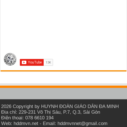
2026 Copyright by HUYNH ĐOÀN GIÁO DÂN ĐA MINH
Địa chỉ: 229-231 Võ Thị Sáu, P.7, Q.3, Sài Gòn
Điện thoại: 078 6610 194
Web: hddmvn.net - Email: hddmvnnet@gmail.com