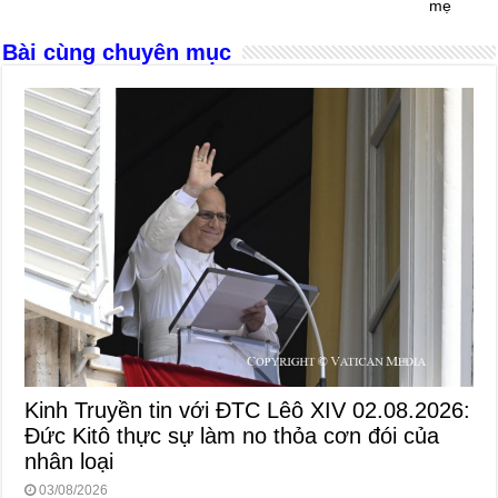
mẹ
k
Bài cùng chuyên mục
Kinh Truyền tin với ĐTC Lêô XIV 02.08.2026:
Đức Kitô thực sự làm no thỏa cơn đói của
nhân loại
03/08/2026