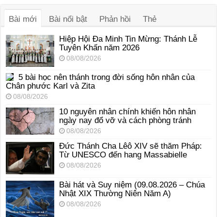
thanh
Bài mới
Bài nổi bật
Phản hồi
Thẻ
Hiệp Hội Đa Minh Tin Mừng: Thánh Lễ
Tuyên Khấn năm 2026
08/08/2026
5 bài học nên thánh trong đời sống hôn nhân của
Chân phước Karl và Zita
08/08/2026
10 nguyên nhân chính khiến hôn nhân
ngày nay đổ vỡ và cách phòng tránh
08/08/2026
Đức Thánh Cha Lêô XIV sẽ thăm Pháp:
Từ UNESCO đến hang Massabielle
08/08/2026
Bài hát và Suy niệm (09.08.2026 – Chúa
Nhật XIX Thường Niên Năm A)
08/08/2026