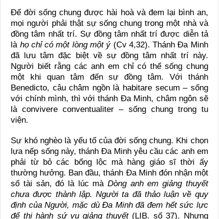
Để đời sống chung được hài hoà và đem lại bình an,
mọi người phải thật sự sống chung trong một nhà và
đồng tâm nhất trí. Sự đồng tâm nhất trí được diễn tả
là
họ chỉ có một lòng một ý
(Cv 4,32). Thánh Đa Minh
đã lưu tâm đặc biệt về sự đồng tâm nhất trí này.
Người biết rằng các anh em chỉ có thể sống chung
một khi quan tâm đến sự đồng tâm. Với thánh
Benedicto, câu châm ngồn là habitare secum – sống
với chính mình, thì với thánh Đa Minh, châm ngôn sẽ
là convivere conventualiter – sống chung trong tu
viện.
Sự khó nghèo là yếu tố của đời sống chung. Khi chọn
lựa nếp sống này, thánh Đa Minh yêu cầu các anh em
phải từ bỏ các bổng lộc mà hàng giáo sĩ thời ấy
thường hưởng. Ban đầu, thánh Đa Minh đón nhận một
số tài sản, đó là lúc mà
Dòng anh em giảng thuyết
chưa được thành lập. Người ta đã thảo luận về quy
định của Người, mặc dù Đa Minh đã đem hết sức lực
để thi hành sứ vụ giảng thuyết
(LIB. số 37). Nhưng