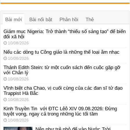
âm
thanh
Bài mới
Bài nổi bật
Phản hồi
Thẻ
Giám mục Nigeria: Trở thành “thiểu số sáng tạo” để biến
đổi xã hội
10/08/2026
Nếu các dòng tu Công giáo là những thể loại âm nhạc
10/08/2026
Thánh Edith Stein: từ một cuốn sách đến cuộc gặp gỡ
với Chân lý
10/08/2026
Vĩnh biệt cha Chao, vị cuối cùng của các đan sĩ tử đạo
Trappist Hà Bắc
10/08/2026
Kinh Truyền Tin với ĐTC Lêô XIV 09.08.2026: Đừng
tuyệt vọng, ngay cả trong những lúc tối tăm
10/08/2026
Nên như trẻ nhỏ để vào Nước Trời