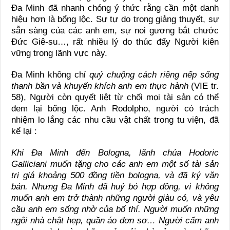
Đa Minh đã nhanh chóng ý thức rằng cần một danh
hiệu hơn là bổng lộc. Sự tự do trong giảng thuyết, sự
sẵn sàng của các anh em, sự noi gương bắt chước
Đức Giê-su…, rất nhiều lý do thúc đẩy Người kiên
vững trong lãnh vực này.
Đa Minh không chỉ
quý chuộng cách riêng nếp sống
thanh bần và khuyến khích anh em thực hành
(VIE tr.
58), Người còn quyết liệt từ chối mọi tài sản có thể
đem lại bổng lộc. Anh Rodolpho, người có trách
nhiệm lo lắng các nhu cầu vật chất trong tu viện, đã
kể lại :
Khi Đa Minh đến Bologna, lãnh chúa Hodoric
Galliciani muốn tặng cho các anh em một số tài sản
trị giá khoảng 500 đồng tiền bologna, và đã ký văn
bản. Nhưng Đa Minh đã huỷ bỏ hợp đồng, vì không
muốn anh em trở thành những người giàu có, và yêu
cầu anh em sống nhờ của bố thí. Người muốn những
ngôi nhà chật hẹp, quần áo đơn sơ… Người cấm anh