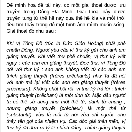
Để minh hoạ đề tài này, có một giai thoại được lưu
truyền trong Dòng Đa Minh. Giai thoại này được
truyền tụng từ thế hệ này qua thế hệ kia và mỗi thời
đều tìm thấy trong đó một hình ảnh mình muốn sống.
Giai thoại đó như sau :
Khi vị Tông Đồ (tức là Đức Giáo Hoàng) phải phê
chuẩn Dòng, Người yêu cầu vị thư ký gửi cho anh em
giảng thuyết. Khi viết thư phê chuẩn, vị thư ký viết
ngay : các anh em giảng thuyết. Đọc thư, vị Tông Đồ
nói với thư ký : sao anh không viết từ các anh em
thích giảng thuyết (frères prêchants) như Ta đã nói
với anh mà lại viết các anh em giảng thuyết (frères
prêcheurs). Không chút bối rối, vị thư ký trả lời : thích
giảng thuyết (prêchant) là một tính từ. Mặc dầu người
ta có thể sử dụng như một thể từ, danh từ chung ;
nhưng giảng thuyết (prêcheur) là một thể từ
(substantif), vừa là một từ nói vừa chỉ người, cho
thấy tên gọi của nhiệm vụ. Các độc giả thân mến, vị
thư ký đã đưa ra lý lẽ chính đáng. Thích giảng thuyết