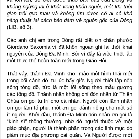
không ngừng lại ở khát vọng khôn nguôi, một khi thời
gian trôi qua mau và không tìm được có ai có khả
năng thuật lại cách bảo đảm về nguồn gốc của Dòng
(LIB. số 3).
Các anh chị em trong Dòng rất biết ơn chân phước
Giordano Saxomia vì đã khôn ngoan ghi lại thời khai
nguyên của Dòng Đa Minh. Bởi vì đây là việc thiết lập
một thực thể hoàn toàn mới trong Giáo Hội.
Thật vậy, thánh Đa Minh khơi mào một hình thái mới
trong bối cảnh đời tu lúc bấy giờ. Người thiết lập nếp
sống tông đồ, tức là một lối sống theo mẫu gương
các tông đồ. Thánh nhân không chỉ đón nhận từ Thiên
Chúa ơn gọi tu trì cho cá nhân, Người còn lãnh nhận
ơn gọi làm tổ phụ, một ơn gọi dành riêng cho một số
ít người. Khởi đầu, thánh Đa Minh đón nhận ơn gọi là
“kinh sĩ” thông thường, nhờ đó người thuộc về một
giáo phận, người là thành phần trong các linh mục do
giám mục địa phương cai quản. Và Người được mời