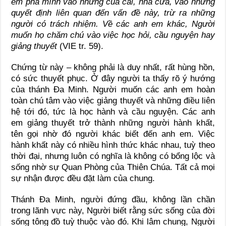
em pha mình vào những của cải, nhà cửa, vào những
quyết định liên quan đến vấn đề này, trừ ra những
người có trách nhiệm. Về các anh em khác, Người
muốn họ chăm chú vào việc học hỏi, cầu nguyện hay
giảng thuyết
(VIE tr. 59).
Chứng từ này – không phải là duy nhất, rất hùng hồn,
có sức thuyết phục. Ở đây người ta thấy rõ ý hướng
của thánh Đa Minh. Người muốn các anh em hoàn
toàn chú tâm vào việc giảng thuyết và những điều liên
hệ tới đó, tức là học hành và cầu nguyện. Các anh
em giảng thuyết trở thành những người hành khất,
tên gọi nhờ đó người khác biết đến anh em. Việc
hành khất này có nhiều hình thức khác nhau, tuỳ theo
thời đại, nhưng luôn có nghĩa là không có bổng lộc và
sống nhờ sự Quan Phòng của Thiên Chúa. Tất cả mọi
sự nhận được đều đặt làm của chung.
Thánh Đa Minh, người đứng đầu, không lần chần
trong lãnh vực này, Người biết rằng sức sống của đời
sống tông đồ tuỳ thuộc vào đó. Khi lâm chung, Người