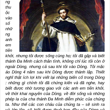
ng
thu
ộc
vào
số
nhữ
ng
anh
em
tiên
khởi, nhưng tôi được sống cùng họ; tôi đã gặp và biết
thánh Đa Minh cách thân tình, không chỉ lúc tôi còn ở
ngoài Dòng, nhưng cả sau khi tôi vào Dòng. Tôi mặc
áo Dòng 4 năm sau khi Dòng được thành lập. Thiết
nghĩ thật ích lợi khi viết lại những biến cố trong Dòng
: những gì chính tôi đã chứng kiến và đã nghe, hay
biết được nhờ tương giao với các anh em tiên khởi,
về thời khai nguyên của Dòng, về đời sống và những
phép lạ của cha thánh Đa Minh diễm phúc của chúng
ta. Như thế các con cháu của chúng ta – sẽ sinh ra
và lớn lên, sẽ biết được thuở ban đầu của Dòng và