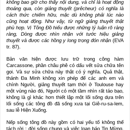
không bao giờ cho thấy nội dung, và chỉ là hoạt động
thoáng qua, còn giảng thuyết (prêcheur) có nghĩa là
cách thức chiếm hữu, mặc dù không phải lúc nào
cũng hoạt động. Như vậy, từ ngữ giảng thuyết thật
phù hợp. Vị Tông Đồ hiểu được những lý luận rõ ràng
ràng, Dòng được nhìn nhận với tước hiệu giảng
thuyết và được các hồng y long trọng đón nhận
(EVA
tr. 87).
Bản văn hiện được lưu trữ trong công hàm
Carcassone, phần châu phê có dấu vết sửa chữa tên
gọi. Và sự sửa chữa này thật có ý nghĩa. Quả thật,
thánh Đa Minh không xin phép để các anh em và
chính Người, giảng thuyết tạm thời ở Toulouse hay
một vùng nào đó, Người có một tầm nhìn rất táo bạo,
không là gì khác hơn thiết lập một lối sống dựa trên
lối sống các tông đồ đã sống xưa tại Giê-ru-sa-lem,
sau lễ Hiện Xuống.
Nếp sống tông đồ này gồm có hai yếu tố không thể
tách rời : đời sống chung và việc loan báo Tin Mừng.