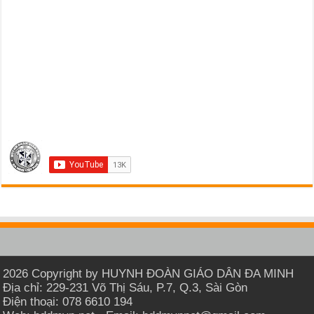
2026 Copyright by HUYNH ĐOÀN GIÁO DÂN ĐA MINH
Địa chỉ: 229-231 Võ Thị Sáu, P.7, Q.3, Sài Gòn
Điện thoại: 078 6610 194