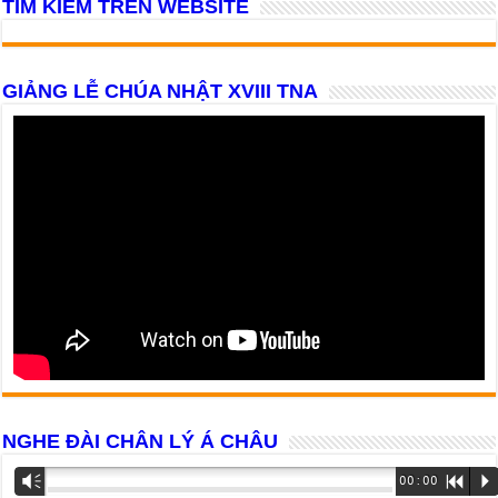
TÌM KIẾM TRÊN WEBSITE
GIẢNG LỄ CHÚA NHẬT XVIII TNA
NGHE ĐÀI CHÂN LÝ Á CHÂU
Trình
Vm
00:00
R
P
phát