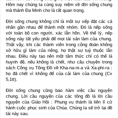
Hôm nay chúng ta cùng suy niệm về đời sống chung
mà thánh Đa Minh cho là rất quan trọng.
Đời sống chung không chỉ là một sự xếp đặt các cá
nhân gần nhau để thành một nhóm. Đó là nếp sống
với toàn bộ con người, xác lẫn hồn. Về thể lý, nếp
sống này tất yếu phải để mọi tài sản làm của chung.
Thật vậy, khi các thành viên trong cộng đoàn không
sở hữu gì làm của riêng, họ thật sự tuỳ thuộc lẫn
nhau. Điều này tạo nên một tâm thức chỉ có thể là
huynh đệ, nếu không là chết, như câu chuyện trong
sách Công vụ Tông Đồ về Kha-na-ni-a và Xa-phi-ra :
họ đã chết vì không để của cải làm của chung (Cv
5,1tt).
Đời sống chung cũng bao hàm việc cầu nguyện
chung. Lời cầu nguyện của các tông đồ là lời cầu
nguyện của Giáo Hội : Phụng vụ thánh là liên lỉ cử
hành cuộc phục sinh của Chúa. Chúng ta sẽ trở lại đề
tài này sau.