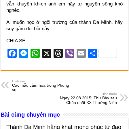
vẫn khuyến khích anh em hãy tự nguyện sống khó
nghèo.
Ai muốn học ở ngôi trường của thánh Đa Minh, hãy
suy gẫm đòi hỏi này.
CHIA SẺ:
F
M
W
X
T
Vi
E
S
a
e
h
hr
b
m
h
c
ss
at
e
er
ail
ar
e
e
s
a
e
Hình sau
Các mẫu cắm hoa trong Phụng
b
n
A
d
vụ
Hình trước
o
g
p
s
Ngày 22.08.2015: Thứ Bảy sau
Chúa nhật XX Thường Niên
o
er
p
Bài cùng chuyên mục
k
Thánh Đa Minh hằng khát mong phúc tử đạo