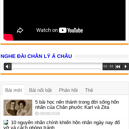
NGHE ĐÀI CHÂN LÝ Á CHÂU
Trình
Vm
00:00
R
P
phát
âm
thanh
Bài mới
Bài nổi bật
Phản hồi
Thẻ
5 bài học nên thánh trong đời sống hôn
nhân của Chân phước Karl và Zita
08/08/2026
10 nguyên nhân chính khiến hôn nhân ngày nay đổ
vỡ và cách phòng tránh