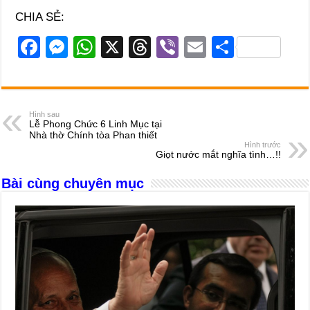
CHIA SẺ:
F
M
W
X
T
Vi
E
S
a
e
h
hr
b
m
h
c
ss
at
e
er
ail
ar
e
e
s
a
e
Hình sau
Lễ Phong Chức 6 Linh Mục tại
b
n
A
d
Nhà thờ Chính tòa Phan thiết
Hình trước
o
g
p
s
Giọt nước mắt nghĩa tình…!!
o
er
p
Bài cùng chuyên mục
k