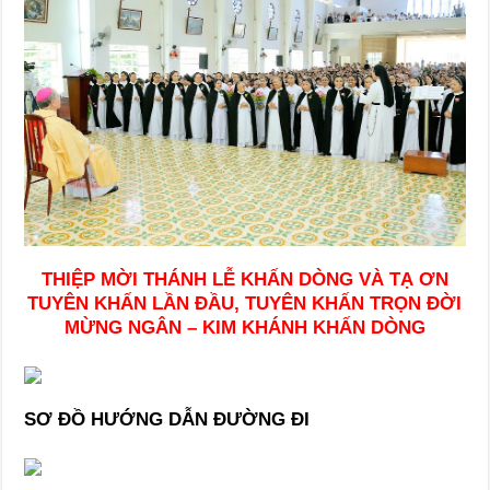
THIỆP MỜI THÁNH LỄ KHẤN DÒNG VÀ TẠ ƠN
TUYÊN KHẤN LẦN ĐẦU, TUYÊN KHẤN TRỌN ĐỜI
MỪNG NGÂN – KIM KHÁNH KHẤN DÒNG
SƠ ĐỒ HƯỚNG DẪN ĐƯỜNG ĐI