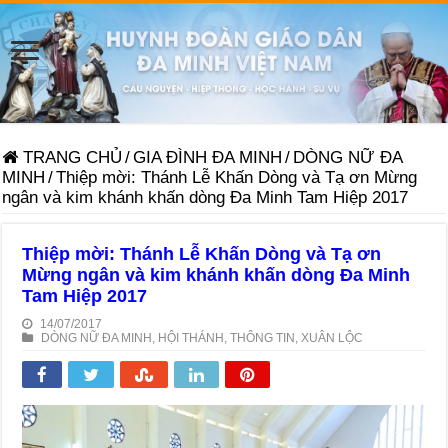
TRANG CHỦ
/
GIA ĐÌNH ĐA MINH
/
DÒNG NỮ ĐA
MINH
/
Thiệp mời: Thánh Lễ Khấn Dòng và Tạ ơn Mừng
ngân và kim khánh khấn dòng Đa Minh Tam Hiệp 2017
Thiệp mời: Thánh Lễ Khấn Dòng và Tạ ơn
Mừng ngân và kim khánh khấn dòng Đa Minh
Tam Hiệp 2017
14/07/2017
DÒNG NỮ ĐA MINH
,
HỘI THÁNH
,
THÔNG TIN
,
XUÂN LỘC