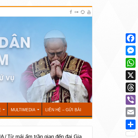
Face
Mess
What
X
Thre
Viber
Ẻ
MULTIMEDIA
LIÊN HỆ – GỬI BÀI
Emai
Shar
ÚA
/
Từ mái ấm trần gian đến đại Gia