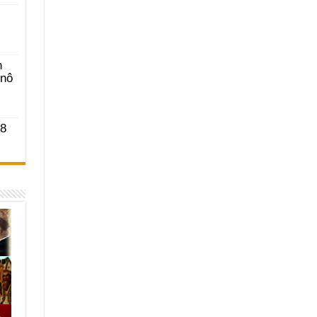
n
-nô
 8