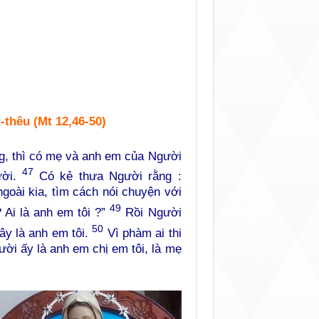
thêu (Mt 12,46-50)
g, thì có mẹ và anh em của Người
47
ười.
Có kẻ thưa Người rằng :
oài kia, tìm cách nói chuyện với
49
 Ai là anh em tôi ?”
Rồi Người
50
đây là anh em tôi.
Vì phàm ai thi
ười ấy là anh em chị em tôi, là mẹ