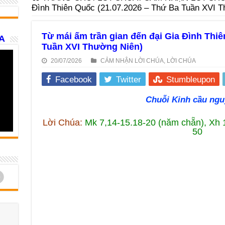
Đình Thiên Quốc (21.07.2026 – Thứ Ba Tuần XVI T
Từ mái ấm trần gian đến đại Gia Đình Thi
A
Tuần XVI Thường Niên)
20/07/2026
CẢM NHẬN LỜI CHÚA
,
LỜI CHÚA
Facebook
Twitter
Stumbleupon
Chuỗi Kinh cầu ngu
Lời Chúa:
Mk 7,14-15.18-20 (năm chẵn), Xh 1
50
d