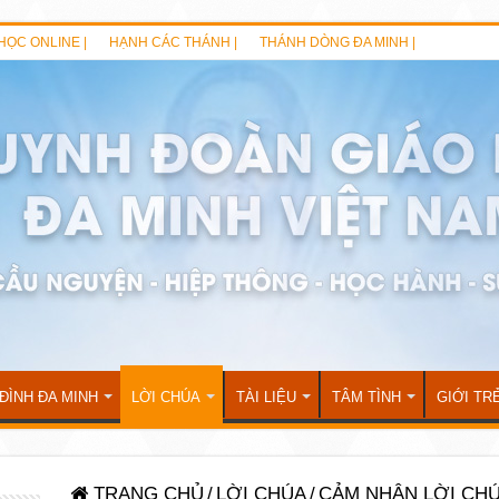
HỌC ONLINE |
HẠNH CÁC THÁNH |
THÁNH DÒNG ĐA MINH |
 ĐÌNH ĐA MINH
LỜI CHÚA
TÀI LIỆU
TÂM TÌNH
GIỚI TR
TRANG CHỦ
/
LỜI CHÚA
/
CẢM NHẬN LỜI CH