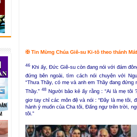
✠
Tin Mừng Chúa Giê-su Ki-tô theo thánh Mát-
46
Khi ấy, Đức Giê-su còn đang nói với đám đôn
đứng bên ngoài, tìm cách nói chuyện với Ng
“Thưa Thầy, có mẹ và anh em Thầy đang đứng ng
48
Thầy.”
Người bảo kẻ ấy rằng : “Ai là mẹ tôi ?
giơ tay chỉ các môn đệ và nói : “Đây là mẹ tôi, 
hành ý muốn của Cha tôi, Đấng ngự trên trời, ng
tôi.”