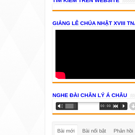
TÌM KIẾM TRÊN WEBSITE
GIẢNG LỄ CHÚA NHẬT XVIII TN
NGHE ĐÀI CHÂN LÝ Á CHÂU
Trình
Vm
00:00
R
P
phát
âm
thanh
Bài mới
Bài nổi bật
Phản hồi