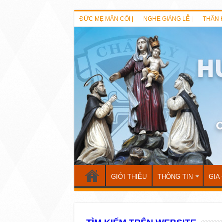
ĐỨC MẸ MÂN CÔI |
NGHE GIẢNG LỄ |
THẦN 
GIỚI THIỆU
THÔNG TIN
GIA