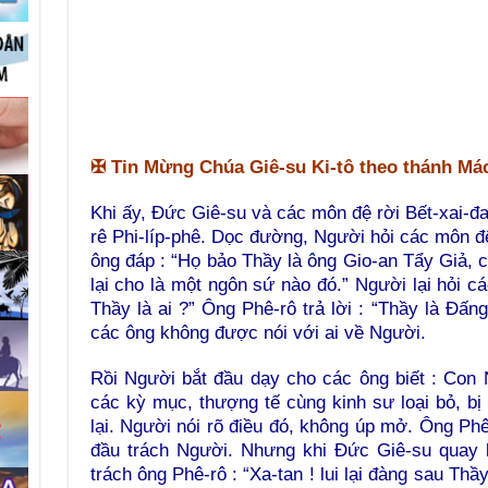
✠ Tin Mừng Chúa Giê-su Ki-tô theo thánh Mác
Khi ấy, Đức Giê-su và các môn đệ rời Bết-xai-đa
rê Phi-líp-phê. Dọc đường, Người hỏi các môn đệ
ông đáp : “Họ bảo Thầy là ông Gio-an Tẩy Giả, có
lại cho là một ngôn sứ nào đó.” Người lại hỏi 
Thầy là ai ?” Ông Phê-rô trả lời : “Thầy là Đấn
các ông không được nói với ai về Người.
Rồi Người bắt đầu dạy cho các ông biết : Con 
các kỳ mục, thượng tế cùng kinh sư loại bỏ, bị
lại. Người nói rõ điều đó, không úp mở. Ông Phê
đầu trách Người. Nhưng khi Đức Giê-su quay l
trách ông Phê-rô : “Xa-tan ! lui lại đàng sau Th