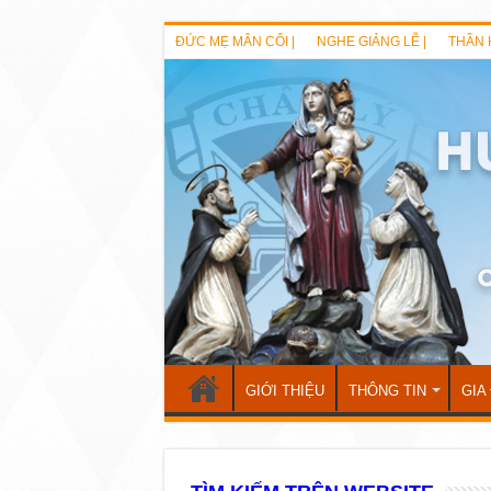
ĐỨC MẸ MÂN CÔI |
NGHE GIẢNG LỄ |
THẦN 
GIỚI THIỆU
THÔNG TIN
GIA