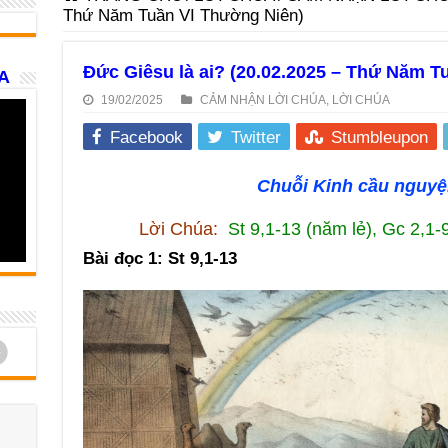
Thứ Năm Tuần VI Thường Niên)
Đức Giêsu là ai? (20.02.2025 – Thứ Năm T
A
19/02/2025
CẢM NHẬN LỜI CHÚA
,
LỜI CHÚA
Facebook
Twitter
Stumbleupon
Chuỗi Kinh cầu nguyện
Lời Chúa:
St 9,1-13 (năm lẻ), Gc 2,1-
Bài đọc 1: St 9,1-13
d