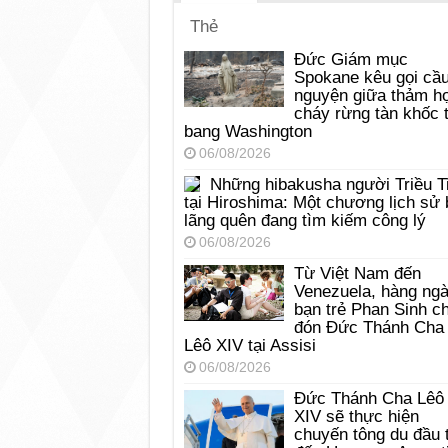
Thẻ
Đức Giám mục
Spokane kêu gọi cầ
nguyện giữa thảm h
cháy rừng tàn khốc t
bang Washington
06/08/2026
Những hibakusha người Triều T
tại Hiroshima: Một chương lịch sử 
lãng quên đang tìm kiếm công lý
06/08/2026
Từ Việt Nam đến
Venezuela, hàng ng
bạn trẻ Phan Sinh c
đón Đức Thánh Cha
Lêô XIV tại Assisi
06/08/2026
Đức Thánh Cha Lêô
XIV sẽ thực hiện
chuyến tông du đầu 