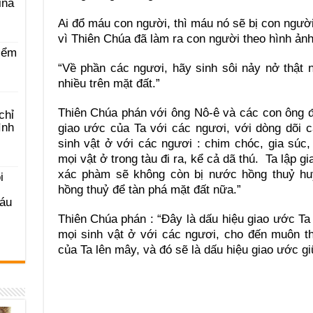
ina
Ai đổ máu con người, thì máu nó sẽ bị con người
vì Thiên Chúa đã làm ra con người theo hình ản
iểm
“Về phần các ngươi, hãy sinh sôi nảy nở thật n
nhiều trên mặt đất.”
Thiên Chúa phán với ông Nô-ê và các con ông đ
chỉ
ình
giao ước của Ta với các ngươi, với dòng dõi 
sinh vật ở với các ngươi : chim chóc, gia súc,
mọi vật ở trong tàu đi ra, kể cả dã thú. Ta lập 
xác phàm sẽ không còn bị nước hồng thuỷ huỷ
i
hồng thuỷ để tàn phá mặt đất nữa.”
Sáu
Thiên Chúa phán : “Đây là dấu hiệu giao ước Ta 
mọi sinh vật ở với các ngươi, cho đến muôn t
của Ta lên mây, và đó sẽ là dấu hiệu giao ước giữ