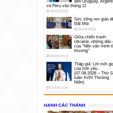
đến Uruguay, Argent
và Peru vào tháng 11
06/08/2026
Sức sống nơi giáo đ
Đất Mũi
06/08/2026
Giữa chiến tranh
Ukraine, những dấu 
của “Nền văn minh t
thương”
06/08/2026
Thập giá: Lời mời gọ
của tình yêu
(07.08.2026 – Thứ 
tuần XVIII Thường
Niên)
06/08/2026
HẠNH CÁC THÁNH