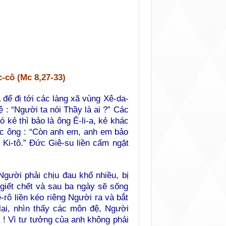
-cô (Mc 8,27-33)
 để đi tới các làng xã vùng Xê-da-
 : “Người ta nói Thầy là ai ?” Các
 kẻ thì bảo là ông Ê-li-a, kẻ khác
các ông : “Còn anh em, anh em bảo
g Ki-tô.” Đức Giê-su liền cấm ngặt
Người phải chịu đau khổ nhiều, bị
 giết chết và sau ba ngày sẽ sống
-rô liền kéo riêng Người ra và bắt
ại, nhìn thấy các môn đệ, Người
ầy ! Vì tư tưởng của anh không phải