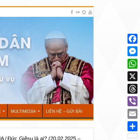
Face
Mess
What
X
Thre
Viber
Ẻ
MULTIMEDIA
LIÊN HỆ – GỬI BÀI
Emai
Shar
ÚA
/
Đức Giêsu là ai? (20.02.2025 –