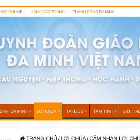
HỌC ONLINE |
HẠNH CÁC THÁNH |
THÁNH DÒNG ĐA MINH |
 ĐÌNH ĐA MINH
LỜI CHÚA
TÀI LIỆU
TÂM TÌNH
GIỚI TR
TRANG CHỦ
/
LỜI CHÚA
/
CẢM NHẬN LỜI CH