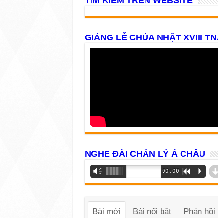
TÌM KIẾM TRÊN WEBSITE
GIẢNG LỄ CHÚA NHẬT XVIII TN
NGHE ĐÀI CHÂN LÝ Á CHÂU
Trình
Vm
00:00
R
P
phát
âm
thanh
Bài mới
Bài nổi bật
Phản hồi