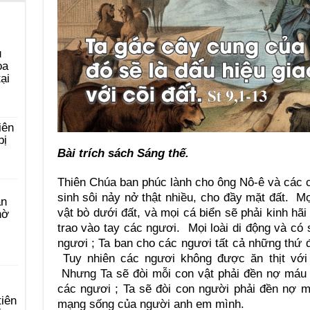
u
ọa
ại
iên
bị
Bài trích sách Sáng thế.
Thiên Chúa ban phúc lành cho ông Nô-ê và các 
sinh sôi nảy nở thật nhiều, cho đầy mặt đất. Mọ
àn
vật bò dưới đất, và mọi cá biển sẽ phải kinh hã
hờ
trao vào tay các ngươi. Mọi loài di động và có
ngươi ; Ta ban cho các ngươi tất cả những thứ 
Tuy nhiên các ngươi không được ăn thịt với
Nhưng Ta sẽ đòi mỗi con vật phải đền nợ máu 
các ngươi ; Ta sẽ đòi con người phải đền nợ m
tiên
mạng sống của người anh em mình.