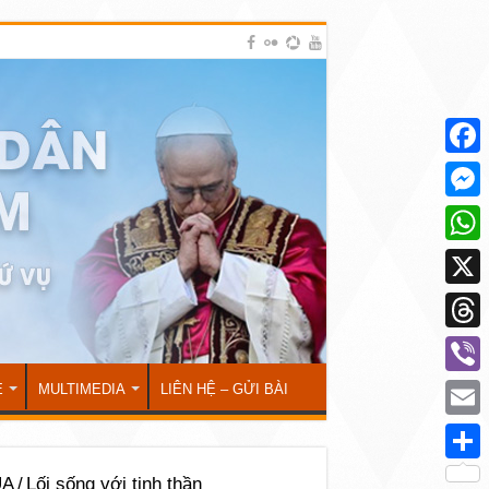
Face
Mess
What
X
Thre
Viber
Ẻ
MULTIMEDIA
LIÊN HỆ – GỬI BÀI
Emai
Shar
ÚA
/
Lối sống với tinh thần