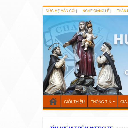
ĐỨC MẸ MÂN CÔI |
NGHE GIẢNG LỄ |
THẦN 
GIỚI THIỆU
THÔNG TIN
GIA