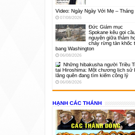
Video: Ngày Ngày Với Mẹ – Tháng
07/08/2026
Đức Giám mục
Spokane kêu gọi cầ
nguyện giữa thảm h
cháy rừng tàn khốc t
bang Washington
06/08/2026
Những hibakusha người Triều T
tại Hiroshima: Một chương lịch sử 
lãng quên đang tìm kiếm công lý
06/08/2026
HẠNH CÁC THÁNH