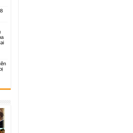
 8
u
ọa
ại
iên
bị