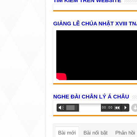
TÌM KIẾM TRÊN WEBSITE
GIẢNG LỄ CHÚA NHẬT XVIII TN
NGHE ĐÀI CHÂN LÝ Á CHÂU
Trình
Vm
00:00
R
P
phát
âm
thanh
Bài mới
Bài nổi bật
Phản hồi