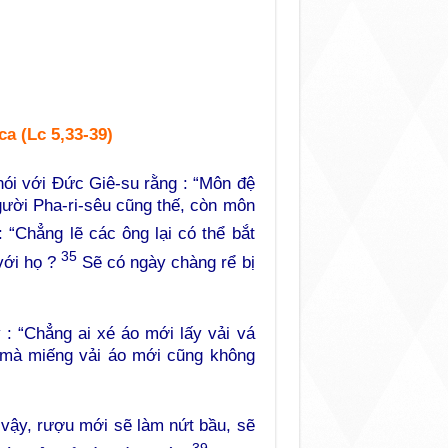
a (Lc 5,33-39)
nói với Đức Giê-su rằng : “Môn đệ
ười Pha-ri-sêu cũng thế, còn môn
: “Chẳng lẽ các ông lại có thể bắt
35
với họ ?
Sẽ có ngày chàng rể bị
: “Chẳng ai xé áo mới lấy vải vá
 mà miếng vải áo mới cũng không
 vậy, rượu mới sẽ làm nứt bầu, sẽ