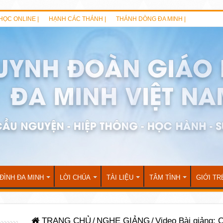
HỌC ONLINE |
HẠNH CÁC THÁNH |
THÁNH DÒNG ĐA MINH |
 ĐÌNH ĐA MINH
LỜI CHÚA
TÀI LIỆU
TÂM TÌNH
GIỚI TR
TRANG CHỦ
/
NGHE GIẢNG
/
Video Bài giảng: 