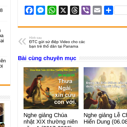
F
M
W
X
T
Vi
E
S
 8
a
e
h
hr
b
m
h
c
ss
at
e
er
ail
ar
u
e
e
s
a
e
ọa
Hình sau
ại
ĐTC gửi sứ điệp Video cho các
b
n
A
d
bạn trẻ thổ dân tại Panama
o
g
p
s
Bài cùng chuyên mục
iên
o
er
p
bị
k
Nghe giảng Lễ C
Nghe giảng Chúa
Hiển Dung (06.0
nhật XIX thường niên