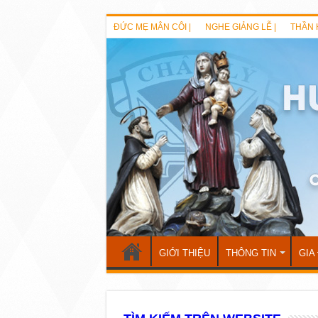
ĐỨC MẸ MÂN CÔI |
NGHE GIẢNG LỄ |
THẦN 
GIỚI THIỆU
THÔNG TIN
GIA