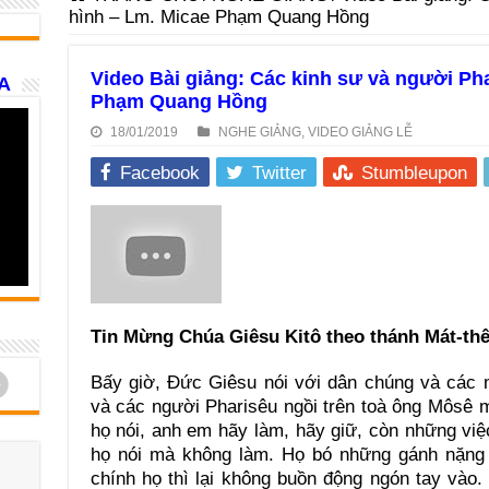
hình – Lm. Micae Phạm Quang Hồng
Video Bài giảng: Các kinh sư và người Pha
A
Phạm Quang Hồng
18/01/2019
NGHE GIẢNG
,
VIDEO GIẢNG LỄ
Facebook
Twitter
Stumbleupon
Tin Mừng Chúa Giêsu Kitô theo thánh Mát-thêu
d
Bấy giờ, Đức Giêsu nói với dân chúng và các 
và các người Pharisêu ngồi trên toà ông Môsê m
họ nói, anh em hãy làm, hãy giữ, còn những việc
họ nói mà không làm. Họ bó những gánh nặng 
chính họ thì lại không buồn động ngón tay vào.