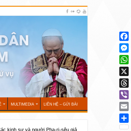
Face
Mess
What
X
Thre
Viber
Ẻ
MULTIMEDIA
LIÊN HỆ – GỬI BÀI
Emai
Shar
Các kinh sư và người Pha-ri-sêu giả