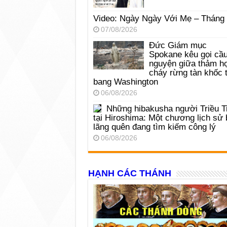
Video: Ngày Ngày Với Mẹ – Tháng
07/08/2026
Đức Giám mục
Spokane kêu gọi cầ
nguyện giữa thảm h
cháy rừng tàn khốc t
bang Washington
06/08/2026
Những hibakusha người Triều T
tại Hiroshima: Một chương lịch sử 
lãng quên đang tìm kiếm công lý
06/08/2026
HẠNH CÁC THÁNH