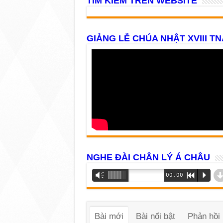
TÌM KIẾM TRÊN WEBSITE
GIẢNG LỄ CHÚA NHẬT XVIII TN
NGHE ĐÀI CHÂN LÝ Á CHÂU
Trình
Vm
00:00
R
P
phát
âm
thanh
Bài mới
Bài nổi bật
Phản hồi