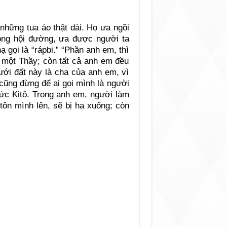
những tua áo thật dài. Họ ưa ngồi
rong hội đường, ưa được người ta
 gọi là “rápbi.” “Phần anh em, thì
ó một Thầy; còn tất cả anh em đều
ưới đất này là cha của anh em, vì
cũng đừng để ai gọi mình là người
Đức Kitô. Trong anh em, người làm
tôn mình lên, sẽ bị hạ xuống; còn