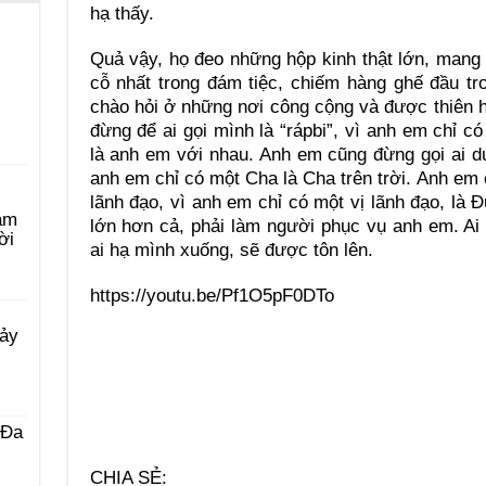
hạ thấy.
Quả vậy, họ đeo những hộp kinh thật lớn, mang 
cỗ nhất trong đám tiệc, chiếm hàng ghế đầu t
chào hỏi ở những nơi công cộng và được thiên hạ
đừng để ai gọi mình là “rápbi”, vì anh em chỉ c
là anh em với nhau. Anh em cũng đừng gọi ai d
anh em chỉ có một Cha là Cha trên trời. Anh em 
lãnh đạo, vì anh em chỉ có một vị lãnh đạo, là 
àm
lớn hơn cả, phải làm người phục vụ anh em. Ai 
ời
ai hạ mình xuống, sẽ được tôn lên.
https://youtu.be/Pf1O5pF0DTo
Bảy
 Ða
CHIA SẺ: