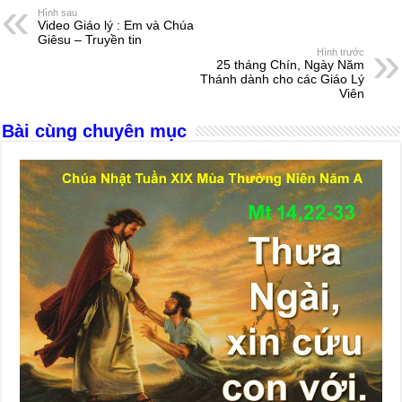
e
e
s
a
e
Hình sau
Video Giáo lý : Em và Chúa
b
n
A
d
Giêsu – Truyền tin
Hình trước
o
g
p
s
25 tháng Chín, Ngày Năm
Thánh dành cho các Giáo Lý
o
er
p
Viên
k
Bài cùng chuyên mục