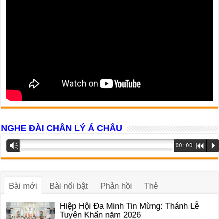
NGHE ĐÀI CHÂN LÝ Á CHÂU
Trình
Vm
00:00
R
P
phát
âm
thanh
Bài mới
Bài nổi bật
Phản hồi
Thẻ
Hiệp Hội Đa Minh Tin Mừng: Thánh Lễ
Tuyên Khấn năm 2026