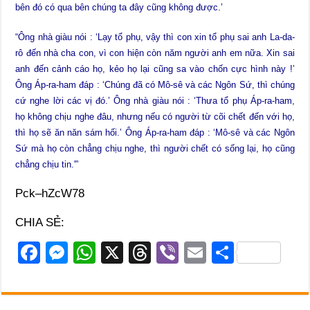
bên đó có qua bên chúng ta đây cũng không được.’
“Ông nhà giàu nói : ‘Lạy tổ phụ, vậy thì con xin tổ phụ sai anh La-da-
rô đến nhà cha con, vì con hiện còn năm người anh em nữa. Xin sai
anh đến cảnh cáo họ, kẻo họ lại cũng sa vào chốn cực hình này !’
Ông Áp-ra-ham đáp : ‘Chúng đã có Mô-sê và các Ngôn Sứ, thì chúng
cứ nghe lời các vị đó.’ Ông nhà giàu nói : ‘Thưa tổ phụ Áp-ra-ham,
họ không chịu nghe đâu, nhưng nếu có người từ cõi chết đến với họ,
thì họ sẽ ăn năn sám hối.’ Ông Áp-ra-ham đáp : ‘Mô-sê và các Ngôn
Sứ mà họ còn chẳng chịu nghe, thì người chết có sống lại, họ cũng
chẳng chịu tin.'”
Pck–hZcW78
CHIA SẺ:
F
M
W
X
T
Vi
E
S
a
e
h
hr
b
m
h
c
ss
at
e
er
ail
ar