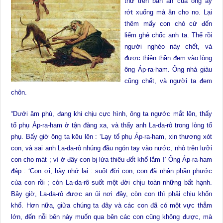
thứ trên bàn ăn của ông ấy
rớt xuống mà ăn cho no. Lại
thêm mấy con chó cứ đến
liếm ghẻ chốc anh ta. Thế rồi
người nghèo này chết, và
được thiên thần đem vào lòng
ông Áp-ra-ham. Ông nhà giàu
cũng chết, và người ta đem
chôn.
“Dưới âm phủ, đang khi chịu cực hình, ông ta ngước mắt lên, thấy
tổ phụ Áp-ra-ham ở tận đàng xa, và thấy anh La-da-rô trong lòng tổ
phụ. Bấy giờ ông ta kêu lên : ‘Lạy tổ phụ Áp-ra-ham, xin thương xót
con, và sai anh La-da-rô nhúng đầu ngón tay vào nước, nhỏ trên lưỡi
con cho mát ; vì ở đây con bị lửa thiêu đốt khổ lắm !’ Ông Áp-ra-ham
đáp : ‘Con ơi, hãy nhớ lại : suốt đời con, con đã nhận phần phước
của con rồi ; còn La-da-rô suốt một đời chịu toàn những bất hạnh.
Bây giờ, La-da-rô được an ủi nơi đây, còn con thì phải chịu khốn
khổ. Hơn nữa, giữa chúng ta đây và các con đã có một vực thẳm
lớn, đến nỗi bên này muốn qua bên các con cũng không được, mà