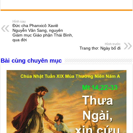
a
e
h
hr
b
m
h
c
ss
at
e
er
ail
ar
e
e
s
a
e
Hình sau
Đức cha Phanxicô Xaviê
b
n
A
d
Nguyễn Văn Sang, nguyên
Giám mục Giáo phận Thái Bình,
o
g
p
s
qua đời
Hình trước
o
er
p
Trang thơ: Ngày bố đi
k
Bài cùng chuyên mục