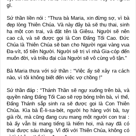
gì.
Sứ thần liền nói : “Thưa bà Maria, xin đừng sợ, vì bà
đẹp lòng Thiên Chúa. Và này đây bà sẽ thụ thai, sinh
hạ một con trai, và đặt tên là Giêsu. Người sẽ nên
cao cả, và sẽ được gọi là Con Đấng Tối Cao. Đức
Chúa là Thiên Chúa sẽ ban cho Người ngai vàng vua
Đa-vít, tổ tiên Người. Người sẽ trị vì nhà Gia-cóp đến
muôn đời, và triều đại của Người sẽ vô cùng vô tận.”
Bà Maria thưa với sứ thần : “Việc ấy sẽ xảy ra cách
nào, vì tôi không biết đến việc vợ chồng !”
Sứ thần đáp : “Thánh Thần sẽ ngự xuống trên bà, và
quyền năng Đấng Tối Cao sẽ rợp bóng trên bà, vì thế,
Đấng Thánh sắp sinh ra sẽ được gọi là Con Thiên
Chúa. Kìa bà Ê-li-sa-bét, người họ hàng với bà, tuy
già rồi, mà cũng đang cưu mang một người con trai :
bà ấy vẫn bị mang tiếng là hiếm hoi, mà nay đã có
thai được sáu tháng. Vì đối với Thiên Chúa, không có