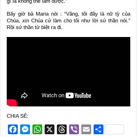
gì là không thể làm được.”
Bấy giờ bà Maria nói : “Vâng, tôi đây là nữ tỳ của
Chúa, xin Chúa cứ làm cho tôi như lời sứ thần nói.”
Rồi sứ thần từ biệt ra đi.
CHIA SẺ:
F
M
W
X
T
Vi
E
S