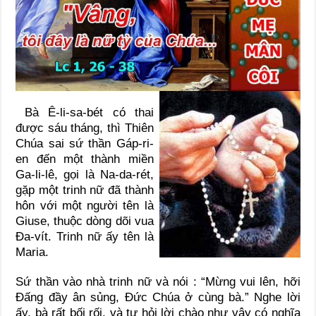
Bà Ê-li-sa-bét có thai
được sáu tháng, thì Thiên
Chúa sai sứ thần Gáp-ri-
en đến một thành miền
Ga-li-lê, gọi là Na-da-rét,
gặp một trinh nữ đã thành
hôn với một người tên là
Giuse, thuộc dòng dõi vua
Đa-vít. Trinh nữ ấy tên là
Maria.
Sứ thần vào nhà trinh nữ và nói : “Mừng vui lên, hỡi
Đấng đầy ân sủng, Đức Chúa ở cùng bà.” Nghe lời
ấy, bà rất bối rối, và tự hỏi lời chào như vậy có nghĩa