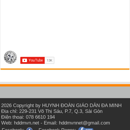
2026 Copyright by HUYNH ĐOÀN GIÁO DÂN ĐA MINH
Địa chỉ: 229-231 Võ Thị Sáu, P.7, Q.3, Sài Gòn
Điện thoại: 078 6610 194
Web: hddmvn.net - Email: hddmvnnet@gmail.com