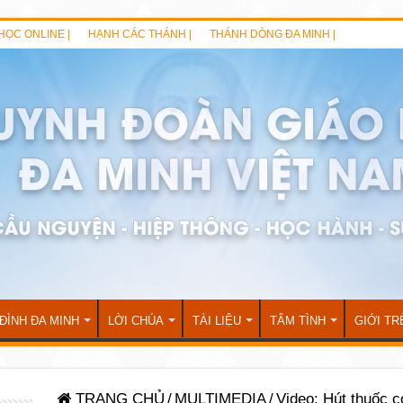
HỌC ONLINE |
HẠNH CÁC THÁNH |
THÁNH DÒNG ĐA MINH |
 ĐÌNH ĐA MINH
LỜI CHÚA
TÀI LIỆU
TÂM TÌNH
GIỚI TR
TRANG CHỦ
/
MULTIMEDIA
/
Video: Hút thuốc c