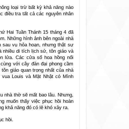
hông loại trừ bất kỳ khả năng nào
ục điều tra tất cả các nguyên nhân
thứ Hai Tuần Thánh 15 tháng 4 đã
4m. Những hình ảnh bên ngoài nhà
n sau vụ hỏa hoạn, nhưng thật sự
nhiều di tích lịch sử, tôn giáo và
n lửa. Các cửa sổ hoa hồng nổi
, cùng với cây đàn đại phong cầm
tôn giáo quan trọng nhất của nhà
 vua Louis và Mặt Nhật có Mình
tu nhà thờ sẽ mất bao lâu. Nhưng,
g muốn thấy việc phục hồi hoàn
g khả năng đó có lẽ khó xảy ra.
c hồi.