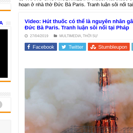
hoạn ở nhà thờ Đức Bà Paris. Tranh luận sôi nổi tạ
Video: Hút thuốc có thể là nguyên nhân g
A
Đức Bà Paris. Tranh luận sôi nổi tại Pháp
27/04/2019
MULTIMEDIA
,
THỜI SỰ
Facebook
Twitter
Stumbleupon
d