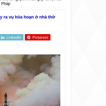
i Pháp
ây ra vụ hỏa hoạn ở nhà thờ
LinkedIn
Pinterest