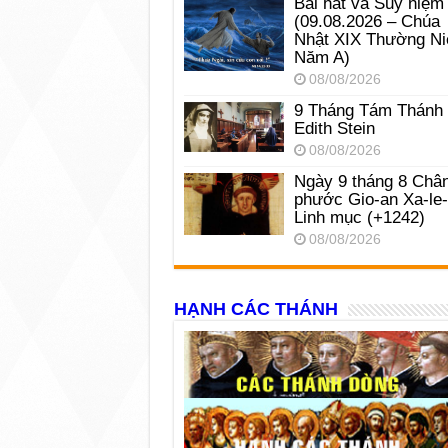
Bài hát và Suy niệm
(09.08.2026 – Chúa
Nhật XIX Thường Ni
Năm A)
08/08/2026
9 Tháng Tám Thánh
Edith Stein
08/08/2026
Ngày 9 tháng 8 Châ
phước Gio-an Xa-le
Linh mục (+1242)
08/08/2026
HẠNH CÁC THÁNH