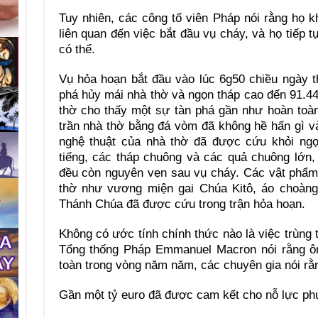
Tuy nhiên, các công tố viên Pháp nói rằng họ k
liên quan đến việc bắt đầu vụ cháy, và họ tiếp t
có thể.
Vụ hỏa hoạn bắt đầu vào lúc 6g50 chiều ngày 
phá hủy mái nhà thờ và ngọn tháp cao đến 91.4
thờ cho thấy một sự tàn phá gần như hoàn toà
trần nhà thờ bằng đá vòm đã không hề hấn gì và 
nghệ thuật của nhà thờ đã được cứu khỏi ngọ
tiếng, các tháp chuông và các quả chuông lớn
đều còn nguyên vẹn sau vụ cháy. Các vật phẩm 
thờ như vương miện gai Chúa Kitô, áo choàng
Thánh Chúa đã được cứu trong trận hỏa hoạn.
Không có ước tính chính thức nào là việc trùng 
Tổng thống Pháp Emmanuel Macron nói rằng ôn
toàn trong vòng năm năm, các chuyên gia nói rằn
Gần một tỷ euro đã được cam kết cho nỗ lực phụ