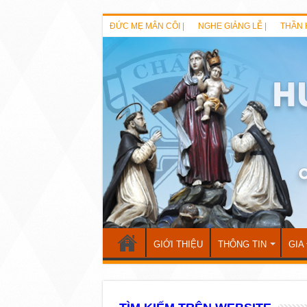
ĐỨC MẸ MÂN CÔI |
NGHE GIẢNG LỄ |
THẦN 
GIỚI THIỆU
THÔNG TIN
GIA