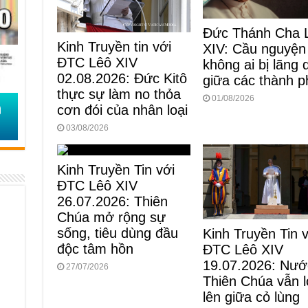
Đức Thánh Cha 
Kinh Truyền tin với
XIV: Cầu nguyện
ĐTC Lêô XIV
không ai bị lãng
02.08.2026: Đức Kitô
giữa các thành p
thực sự làm no thỏa
01/08/2026
cơn đói của nhân loại
03/08/2026
Kinh Truyền Tin với
ĐTC Lêô XIV
26.07.2026: Thiên
Chúa mở rộng sự
sống, tiêu dùng đầu
Kinh Truyền Tin 
độc tâm hồn
ĐTC Lêô XIV
19.07.2026: Nướ
27/07/2026
Thiên Chúa vẫn 
lên giữa cỏ lùng