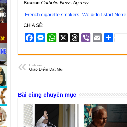
Source:
Catholic News Agency
French cigarette smokers: We didn’t start Notre
CHIA SẺ:
F
M
W
X
T
Vi
E
S
a
e
h
hr
b
m
h
c
ss
at
e
er
ail
ar
e
e
s
a
e
Hình sau
Giáo Điểm Đất Mũi
b
n
A
d
o
g
p
s
o
er
p
Bài cùng chuyên mục
k