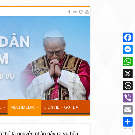
Face
Mess
What
X
Thre
Viber
Ẻ
MULTIMEDIA
LIÊN HỆ – GỬI BÀI
Emai
Shar
ó thể là nguyên nhân gây ra vụ hỏa