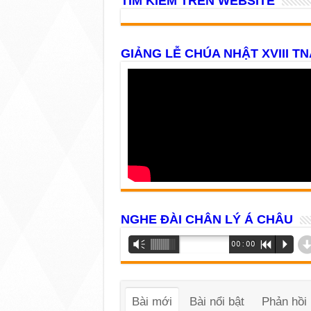
TÌM KIẾM TRÊN WEBSITE
GIẢNG LỄ CHÚA NHẬT XVIII TN
NGHE ĐÀI CHÂN LÝ Á CHÂU
Trình
Vm
00:00
R
P
phát
âm
thanh
Bài mới
Bài nổi bật
Phản hồi