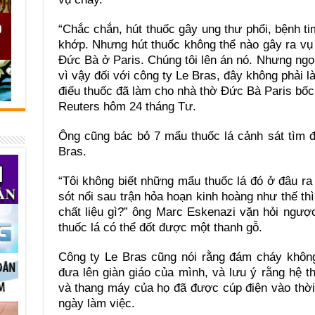
“Chắc chắn, hút thuốc gây ung thư phổi, bệnh ti
khớp. Nhưng hút thuốc không thể nào gây ra vụ
Đức Bà ở Paris. Chúng tôi lên án nó. Nhưng ngọ
vì vậy đối với công ty Le Bras, đây không phải l
điếu thuốc đã làm cho nhà thờ Đức Bà Paris bốc
Reuters hôm 24 tháng Tư.
Ông cũng bác bỏ 7 mẩu thuốc lá cảnh sát tìm 
Bras.
“Tôi không biết những mẩu thuốc lá đó ở đâu r
sót nổi sau trận hỏa hoạn kinh hoàng như thế th
chất liệu gì?” ông Marc Eskenazi vặn hỏi ngược
thuốc lá có thể đốt được một thanh gỗ.
Công ty Le Bras cũng nói rằng đám cháy không
đưa lên giàn giáo của mình, và lưu ý rằng hệ th
và thang máy của họ đã được cúp điện vào thời
ngày làm việc.