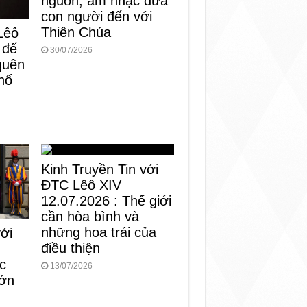
nguồn, âm nhạc đưa
con người đến với
Thiên Chúa
Lêô
 để
30/07/2026
 quên
hố
Kinh Truyền Tin với
ĐTC Lêô XIV
12.07.2026 : Thế giới
cần hòa bình và
những hoa trái của
với
điều thiện
c
13/07/2026
lớn