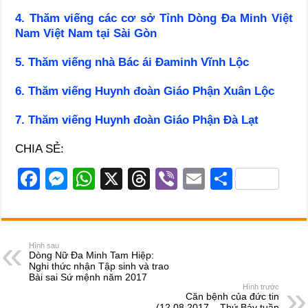
4. Thăm viếng các cơ sở Tỉnh Dòng Đa Minh Việt
Nam Việt Nam tại Sài Gòn
5. Thăm viếng nhà Bác ái Đaminh Vĩnh Lộc
6. Thăm viếng Huynh đoàn Giáo Phận Xuân Lộc
7. Thăm viếng Huynh đoàn Giáo Phận Đà Lạt
CHIA SẺ:
F
M
W
X
T
Vi
E
S
a
e
h
hr
b
m
h
c
ss
at
e
er
ail
ar
e
e
s
a
e
Hình sau
Dòng Nữ Đa Minh Tam Hiệp:
b
n
A
d
Nghi thức nhận Tập sinh và trao
Bài sai Sứ mệnh năm 2017
o
g
p
s
Hình trước
Căn bệnh của đức tin
(12.08.2017 – Thứ Bảy tuần