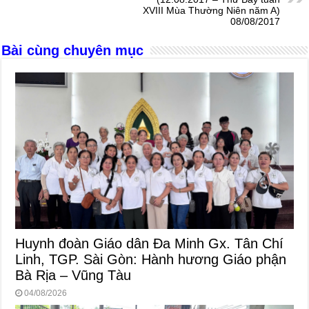
o
er
p
XVIII Mùa Thường Niên năm A)
k
08/08/2017
Bài cùng chuyên mục
Huynh đoàn Giáo dân Đa Minh Gx. Tân Chí
Linh, TGP. Sài Gòn: Hành hương Giáo phận
Bà Rịa – Vũng Tàu
04/08/2026