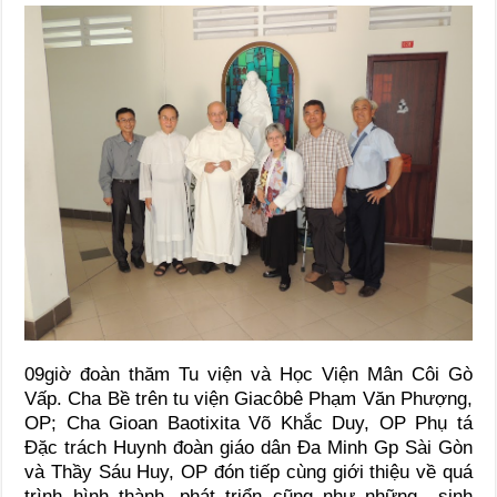
09giờ đoàn thăm Tu viện và Học Viện Mân Côi Gò
Vấp. Cha Bề trên tu viện Giacôbê Phạm Văn Phượng,
OP; Cha Gioan Baotixita Võ Khắc Duy, OP Phụ tá
Đặc trách Huynh đoàn giáo dân Đa Minh Gp Sài Gòn
và Thầy Sáu Huy, OP đón tiếp cùng giới thiệu về quá
trình hình thành, phát triển cũng như những sinh