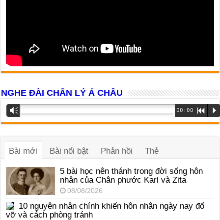
NGHE ĐÀI CHÂN LÝ Á CHÂU
Trình
Vm
00:00
R
P
phát
âm
thanh
Bài mới
Bài nổi bật
Phản hồi
Thẻ
5 bài học nên thánh trong đời sống hôn
nhân của Chân phước Karl và Zita
08/08/2026
10 nguyên nhân chính khiến hôn nhân ngày nay đổ
vỡ và cách phòng tránh