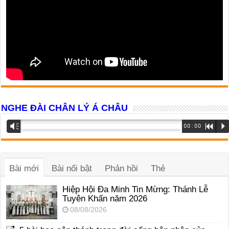
NGHE ĐÀI CHÂN LÝ Á CHÂU
Trình
Vm
00:00
R
P
phát
âm
thanh
Bài mới
Bài nổi bật
Phản hồi
Thẻ
Hiệp Hội Đa Minh Tin Mừng: Thánh Lễ
Tuyên Khấn năm 2026
08/08/2026