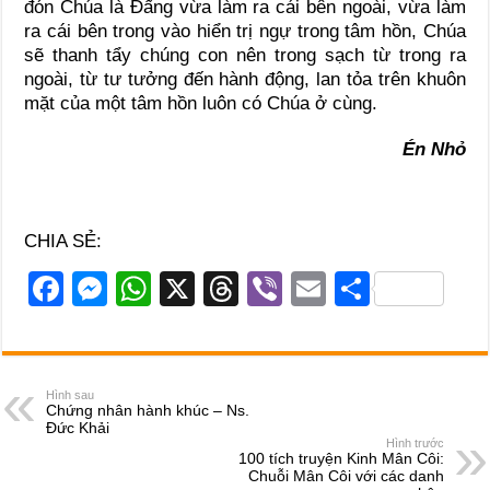
đón Chúa là Đấng vừa làm ra cái bên ngoài, vừa làm
ra cái bên trong vào hiển trị ngự trong tâm hồn, Chúa
sẽ thanh tẩy chúng con nên trong sạch từ trong ra
ngoài, từ tư tưởng đến hành động, lan tỏa trên khuôn
mặt của một tâm hồn luôn có Chúa ở cùng.
Én Nhỏ
CHIA SẺ:
F
M
W
X
T
Vi
E
S
a
e
h
hr
b
m
h
c
ss
at
e
er
ail
ar
e
e
s
a
e
Hình sau
Chứng nhân hành khúc – Ns.
b
n
A
d
Đức Khải
Hình trước
o
g
p
s
100 tích truyện Kinh Mân Côi:
Chuỗi Mân Côi với các danh