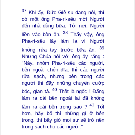
37
Khi ấy, Đức Giê-su đang nói, thì
có một ông Pha-ri-sêu mời Người
đến nhà dùng bữa. Tới nơi, Người
38
liền vào bàn ăn.
Thấy vậy, ông
Pha-ri-sêu lấy làm lạ vì Người
39
không rửa tay trước bữa ăn.
Nhưng Chúa nói với ông ấy rằng :
“Này, nhóm Pha-ri-sêu các người,
bên ngoài chén đĩa, thì các người
rửa sạch, nhưng bên trong các
người thì đầy những chuyện cướp
40
bóc, gian tà.
Thật là ngốc ! Đấng
làm ra cái bên ngoài lại đã không
41
làm ra cái bên trong sao ?
Tốt
hơn, hãy bố thí những gì ở bên
trong, thì bấy giờ mọi sự sẽ trở nên
trong sạch cho các người.”