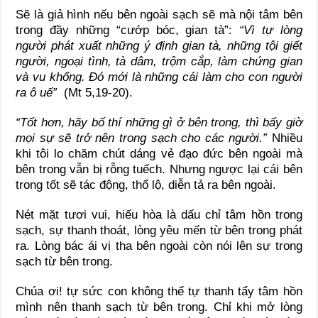
Sẽ là giả hình nếu bên ngoài sạch sẽ mà nội tâm bên
trong đầy những “cướp bóc, gian tà”:
“Vì tự lòng
người phát xuất những ý định gian tà, những tội giết
người, ngoại tình, tà dâm, trộm cắp, làm chứng gian
và vu khống. Đó mới là những cái làm cho con người
ra ô uế”
(Mt 5,19-20).
“Tốt hơn, hãy bố thí những gì ở bên trong, thì bấy giờ
mọi sự sẽ trở nên trong sạch cho các người.”
Nhiều
khi tôi lo chăm chút dáng vẻ đạo đức bên ngoài mà
bên trong vẫn bị rỗng tuếch. Nhưng ngược lại cái bên
trong tốt sẽ tác động, thổ lộ, diễn tả ra bên ngoài.
Nét mặt tươi vui, hiếu hòa là dấu chỉ tâm hồn trong
sạch, sự thanh thoát, lòng yêu mến từ bên trong phát
ra. Lòng bác ái vị tha bên ngoài còn nói lên sự trong
sạch từ bên trong.
Chúa ơi! tự sức con không thể tự thanh tẩy tâm hồn
mình nên thanh sạch từ bên trong. Chỉ khi mở lòng