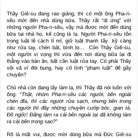
Thầy Giê-su đang rao giảng, thì có một ông Pha-ri-
sêu mời đến nhà dùng bữa. Thầy rất “dị ứng” với
những người Pha-ri-sêu, vậy mà được mời đến dùng
bữa tại nhà họ, kể cũng là lạ. Người Pha-ri-sêu tôn
trọng luật lệ cách tỉ mỉ, giữ luật thanh tẩy kỹ càng
như rửa tay, chén bát, bình lọ… Còn Thầy Giê-su,
một người vị vọng thì vừa đến nơi dùng bữa lại đi
thẳng vào bàn ăn, bất cần luật rửa tay. Có phải Thầy
vội vã vì đói bụng, hay cố tình “phạm luật” để gây
chuyện?
Chủ nhà còn đang lấy làm lạ, thì Thầy đã nói luôn với
ông: “
Thật, nhóm Pha-ri-sêu các người, bên ngoài
chén đĩa, thì các người rửa sạch, nhưng bên trong
các người thì đầy những chuyện cướp bóc, gian tà.
Đồ ngốc! Đấng làm ra cái bên ngoài lại đã không làm
ra cái bên trong sao?”
Rõ là mất vui, được mời dùng bữa mà Đức Giê-su