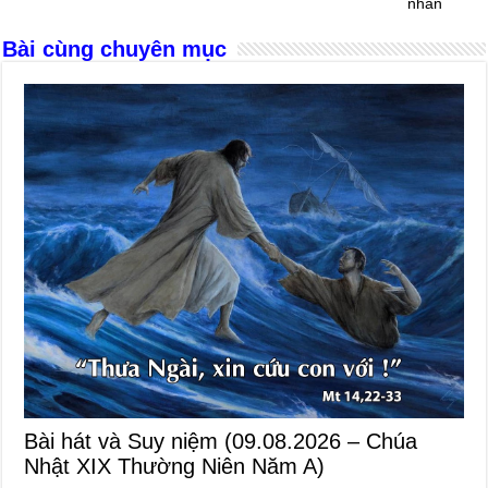
o
er
p
nhân
k
Bài cùng chuyên mục
Bài hát và Suy niệm (09.08.2026 – Chúa
Nhật XIX Thường Niên Năm A)