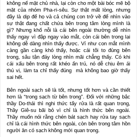
không nể mặt chủ nhà, lại còn cho một bài bóc mẽ bộ
mặt của nhóm Pha-ri-sêu. Sự thật mất lòng, nhưng
đây là dịp để họ và cả chúng con trở về để nhìn vào
sự thật đang chất chứa bên trong tâm lòng mình là
gì? Nhưng khổ nỗi là cái bên ngoài thường dễ nhìn
thấy ngay vì đập ngay vào mắt, còn cái bên trong lại
không dễ dàng nhìn thấy được. Ví như con mắt mình
càng gần càng khó thấy, hoặc cái tôi to đùng bên
trong, sâu tận đáy lòng nhìn mãi chẳng thấy. Có khi
cái xấu bên trong rất khéo ẩn trú, nó dễ chịu êm ái
thú vị, làm ta chỉ thấy đúng mà không bao giờ thấy
sai hết.
Bên ngoài sạch sẽ là tốt, nhưng tốt hơn và cần thiết
hơn là “trong sạch từ bên trong”. Đối với những bậc
thầy Do-thái thì nghi thức tẩy rửa là rất quan trọng,
Thầy Giê-su bãi bỏ vì chỉ là hình thức bên ngoài.
Thầy muốn nói rằng chén bát sạch hay rửa tay sạch
chỉ là cái hình thức bên ngoài, còn bên trong tâm hồn
người ăn có sạch không mới quan trọng.