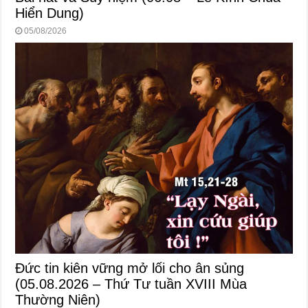
Hiển Dung)
05/08/2026
Đức tin kiên vững mở lối cho ân sủng
(05.08.2026 – Thứ Tư tuần XVIII Mùa
Thường Niên)