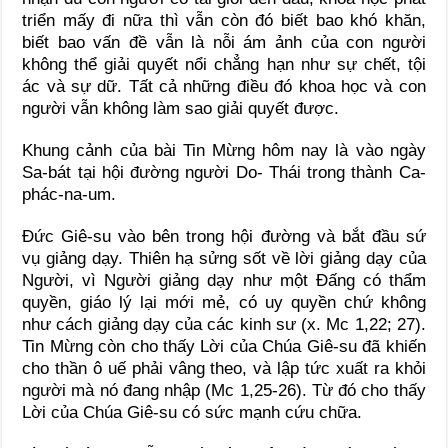
triển mấy đi nữa thì vẫn còn đó biết bao khó khăn,
biết bao vấn đề vẫn là nỗi ám ảnh của con người
không thể giải quyết nổi chẳng hạn như sự chết, tội
ác và sự dữ. Tất cả những điều đó khoa học và con
người vẫn không làm sao giải quyết được.
Khung cảnh của bài Tin Mừng hôm nay là vào ngày
Sa-bát tại hội đường người Do- Thái trong thành Ca-
phác-na-um.
Đức Giê-su vào bên trong hội đường và bắt đầu sứ
vụ giảng dạy. Thiên hạ sửng sốt về lời giảng dạy của
Người, vì Người giảng dạy như một Đấng có thẩm
quyền, giáo lý lại mới mẻ, có uy quyền chứ không
như cách giảng dạy của các kinh sư (x. Mc 1,22; 27).
Tin Mừng còn cho thấy Lời của Chúa Giê-su đã khiến
cho thần ô uế phải vâng theo, và lập tức xuất ra khỏi
người mà nó đang nhập (Mc 1,25-26). Từ đó cho thấy
Lời của Chúa Giê-su có sức mạnh cứu chữa.