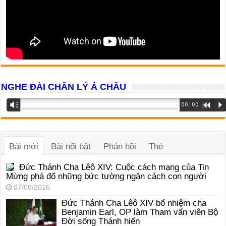
NGHE ĐÀI CHÂN LÝ Á CHÂU
Trình
Vm
00:00
R
P
phát
âm
thanh
Bài mới
Bài nổi bật
Phản hồi
Thẻ
Đức Thánh Cha Lêô XIV: Cuộc cách mạng của Tin
Mừng phá đổ những bức tường ngăn cách con người
07/08/2026
Đức Thánh Cha Lêô XIV bổ nhiệm cha
Benjamin Earl, OP làm Tham vấn viên Bộ
Đời sống Thánh hiến