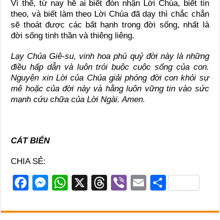
Vì thế, từ nay hễ ai biết đón nhận Lời Chúa, biết tin
theo, và biết làm theo Lời Chúa đã dạy thì chắc chắn
sẽ thoát được các bất hạnh trong đời sống, nhất là
đời sống tinh thần và thiêng liêng.
Lạy Chúa Giê-su, vinh hoa phú quý đời này là những
điều hấp dẫn và luôn trói buộc cuộc sống của con.
Nguyện xin Lời của Chúa giải phóng đời con khỏi sự
mê hoặc của đời này và hằng luôn vững tin vào sức
mạnh cứu chữa của Lời Ngài. Amen.
CÁT BIỂN
CHIA SẺ:
F
M
W
X
T
Vi
E
S
a
e
h
hr
b
m
h
c
ss
at
e
er
ail
ar