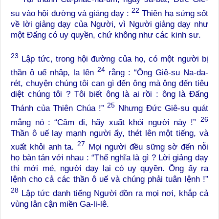
22
su vào hội đường và giảng dạy :
Thiên hạ sửng sốt
về lời giảng dạy của Người, vì Người giảng dạy như
một Đấng có uy quyền, chứ không như các kinh sư.
23
Lập tức, trong hội đường của họ, có một người bị
24
thần ô uế nhập, la lên
rằng : “Ông Giê-su Na-da-
rét, chuyện chúng tôi can gì đến ông mà ông đến tiêu
diệt chúng tôi ? Tôi biết ông là ai rồi : ông là Đấng
25
Thánh của Thiên Chúa !”
Nhưng Đức Giê-su quát
26
mắng nó : “Câm đi, hãy xuất khỏi người này !”
Thần ô uế lay mạnh người ấy, thét lên một tiếng, và
27
xuất khỏi anh ta.
Mọi người đều sững sờ đến nỗi
họ bàn tán với nhau : “Thế nghĩa là gì ? Lời giảng dạy
thì mới mẻ, người dạy lại có uy quyền. Ông ấy ra
lệnh cho cả các thần ô uế và chúng phải tuân lệnh !”
28
Lập tức danh tiếng Người đồn ra mọi nơi, khắp cả
vùng lân cận miền Ga-li-lê.