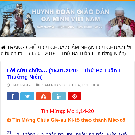
TRANG CHỦ
/
LỜI CHÚA
/
CẢM NHẬN LỜI CHÚA
/
Lời
cứu chữa… (15.01.2019 – Thứ Ba Tuần I Thường Niên)
Lời cứu chữa… (15.01.2019 – Thứ Ba Tuần I
Thường Niên)
14/01/2019
CẢM NHẬN LỜI CHÚA
,
LỜI CHÚA
Tin Mừng: Mc 1,14-20
✠
Tin Mừng Chúa Giê-su Ki-tô theo thánh Mác-cô
21
Tại thành Ca-phác-na-um, ngày sa-bát, Đức Giê-