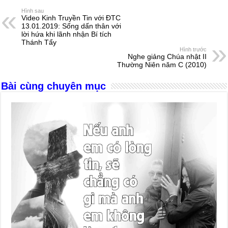
e
e
s
a
e
Hình sau
Video Kinh Truyền Tin với ĐTC
b
n
A
d
13.01.2019: Sống dấn thân với
lời hứa khi lãnh nhận Bí tích
o
g
p
s
Thánh Tẩy
Hình trước
o
er
p
Nghe giảng Chúa nhật II
Thường Niên năm C (2010)
k
Bài cùng chuyên mục