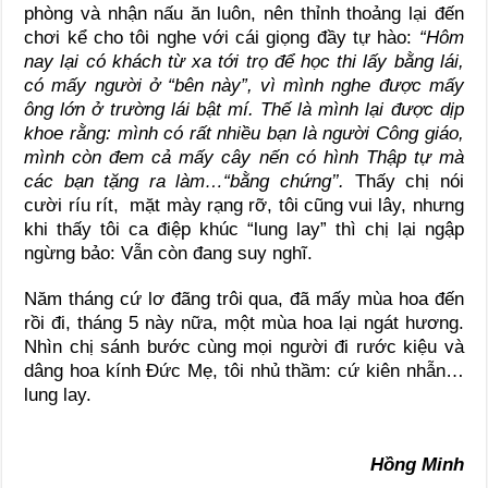
phòng và nhận nấu ăn luôn, nên thỉnh thoảng lại đến
chơi kể cho tôi nghe với cái giọng đầy tự hào:
“Hôm
nay lại có khách từ xa tới trọ để học thi lấy bằng lái,
có mấy người ở “bên này”, vì mình nghe được mấy
ông lớn ở trường lái bật mí. Thế là mình lại được dịp
khoe rằng: mình có rất nhiều bạn là người Công giáo,
mình còn đem cả mấy cây nến có hình Thập tự mà
các bạn tặng ra làm…“bằng chứng’’.
Thấy chị nói
cười ríu rít, mặt mày rạng rỡ, tôi cũng vui lây, nhưng
khi thấy tôi ca điệp khúc “lung lay” thì chị lại ngập
ngừng bảo: Vẫn còn đang suy nghĩ.
Năm tháng cứ lơ đãng trôi qua, đã mấy mùa hoa đến
rồi đi, tháng 5 này nữa, một mùa hoa lại ngát hương.
Nhìn chị sánh bước cùng mọi người đi rước kiệu và
dâng hoa kính Đức Mẹ, tôi nhủ thầm: cứ kiên nhẫn…
lung lay.
Hồng Minh