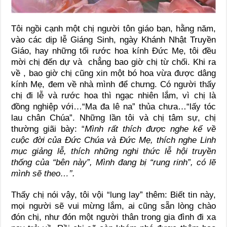
Tôi ngồi cạnh một chị người tôn giáo bạn, hằng năm,
vào các dịp lễ Giáng Sinh, ngày Khánh Nhật Truyền
Giáo, hay những tối rước hoa kính Đức Mẹ, tôi đều
mời chị đến dự và chẳng bao giờ chị từ chối. Khi ra
về , bao giờ chị cũng xin một bó hoa vừa được dâng
kính Mẹ, đem về nhà mình để chưng. Có người thấy
chị đi lễ và rước hoa thì ngạc nhiên lắm, vì chị là
đồng nghiệp với…“Ma đa lê na” thủa chưa…“lấy tóc
lau chân Chúa”. Những lần tôi và chị tâm sự, chị
thường giãi bày: “
Mình rất thích được nghe kể về
cuộc đời của Đức Chúa và Đức Mẹ, thích nghe Linh
mục giảng lễ, thích những nghi thức lễ hội truyền
thống của “bên này”, Mình đang bị “rung rinh”, có lẽ
mình sẽ theo…’’.
Thấy chị nói vậy, tôi vội “lung lay” thêm: Biết tin này,
mọi người sẽ vui mừng lắm, ai cũng sẵn lòng chào
đón chị, như đón một người thân trong gia đình đi xa