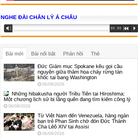
NGHE ĐÀI CHÂN LÝ Á CHÂU
Trình
Vm
00:00
R
P
phát
âm
thanh
Bài mới
Bài nổi bật
Phản hồi
Thẻ
Đức Giám mục Spokane kêu gọi cầu
nguyện giữa thảm họa cháy rừng tàn
khốc tại bang Washington
06/08/2026
Những hibakusha người Triều Tiên tại Hiroshima:
Một chương lịch sử bị lãng quên đang tìm kiếm công lý
06/08/2026
Từ Việt Nam đến Venezuela, hàng ngàn
bạn trẻ Phan Sinh chờ đón Đức Thánh
Cha Lêô XIV tại Assisi
06/08/2026