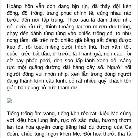
Hoàng hôn vẫn còn đang bịn rịn, đã thấy đội kèn
đồng, đội trống, trang phục chỉnh tề, cùng nhau rảo
bước đến nơi tập trung. Theo sau là đám thiếu nhi,
nói cười ríu rít, thỉnh thoảng lại xin mượn dùi trống,
chạy đến đánh tùng tùng vào chiếc trống cái to như
nong tằm, để trên một chiếc giá bằng sắt đang được
kéo đi, rồi toét miệng cười thích thú. Trời xẩm tối,
cuộc rước bắt đầu, đi trước là Thánh giá, nến cao, rồi
cờ bay phấp phới, đèn sao lấp lánh xanh đỏ, sáng
rực một quãng đường dài hàng cây số. Người nối
người đông vui nhộn nhịp, xen lẫn trong dòng người
đang thành kính cầu kinh, có rất nhiều quý khách tôn
giáo bạn cũng nô nức tham dự.
Tiếng trống âm vang, tiếng kèn réo rắt, kiệu Mẹ cùng
với kiệu hoa lung linh, rực rỡ sắc màu, hương thơm
lan tỏa hòa quyện cùng tiếng hát du dương của Ca
đoàn, chúc tụng, ngợi khen Mẹ. Đội hoa thướt tha tà