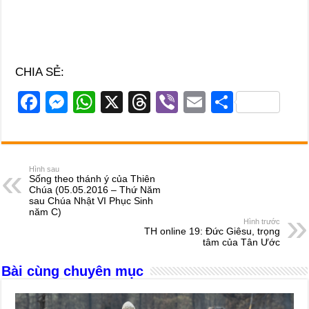
CHIA SẺ:
F
M
W
X
T
Vi
E
S
a
e
h
hr
b
m
h
c
ss
at
e
er
ail
ar
e
e
s
a
e
Hình sau
Sống theo thánh ý của Thiên
b
n
A
d
Chúa (05.05.2016 – Thứ Năm
sau Chúa Nhật VI Phục Sinh
o
g
p
s
năm C)
Hình trước
o
er
p
TH online 19: Đức Giêsu, trọng
tâm của Tân Ước
k
Bài cùng chuyên mục