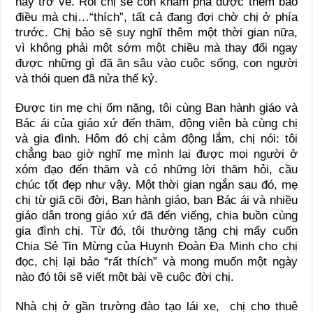
nay trở về. Rồi chị sẽ còn khám phá được thêm bao
điều mà chị…“thích”, tất cả đang đợi chờ chị ở phía
trước. Chị bảo sẽ suy nghĩ thêm một thời gian nữa,
vì không phải một sớm một chiều mà thay đổi ngay
được những gì đã ăn sâu vào cuộc sống, con người
và thói quen đã nửa thế kỷ.
Được tin mẹ chị ốm nặng, tôi cùng Ban hành giáo và
Bác ái của giáo xứ đến thăm, động viên bà cùng chị
và gia đình. Hôm đó chị cảm động lắm, chị nói: tôi
chẳng bao giờ nghĩ mẹ mình lại được mọi người ở
xóm đạo đến thăm và có những lời thăm hỏi, cầu
chúc tốt đẹp như vậy. Một thời gian ngắn sau đó, mẹ
chị từ giã cõi đời, Ban hành giáo, ban Bác ái và nhiều
giáo dân trong giáo xứ đã đến viếng, chia buồn cùng
gia đình chị. Từ đó, tôi thường tặng chị mấy cuốn
Chia Sẻ Tin Mừng của Huynh Đoàn Đa Minh cho chị
đọc, chị lại bảo “rất thích” và mong muốn một ngày
nào đó tôi sẽ viết một bài về cuộc đời chị.
Nhà chị ở gần trường đào tạo lái xe, chị cho thuê