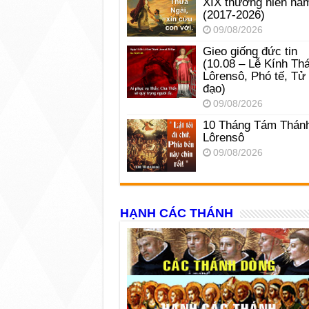
XIX thường niên nă
(2017-2026)
09/08/2026
Gieo giống đức tin
(10.08 – Lễ Kính Th
Lôrensô, Phó tế, Tử
đạo)
09/08/2026
10 Tháng Tám Thán
Lôrensô
09/08/2026
HẠNH CÁC THÁNH