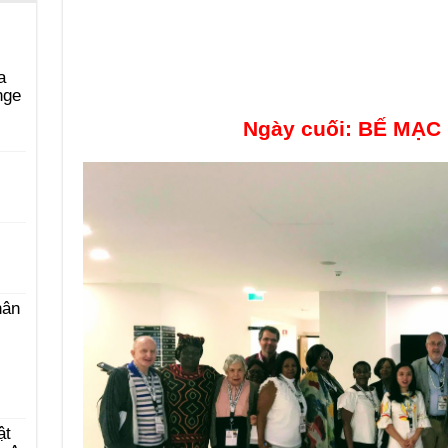
a
nge
Ngày cuối: BẾ MẠC
i
hân
ật