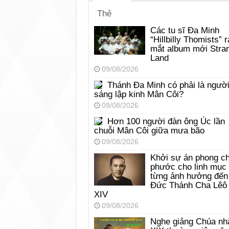
Thẻ
Các tu sĩ Đa Minh
“Hillbilly Thomists” r
mắt album mới Stra
Land
09/08/2026
Thánh Đa Minh có phải là ngườ
sáng lập kinh Mân Côi?
09/08/2026
Hơn 100 người đàn ông Úc lần
chuỗi Mân Côi giữa mưa bão
09/08/2026
Khởi sự án phong c
phước cho linh mục
từng ảnh hưởng đến
Đức Thánh Cha Lêô
XIV
09/08/2026
Nghe giảng Chúa nh