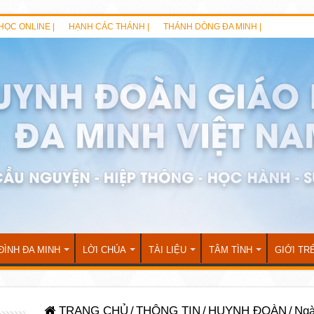
HỌC ONLINE |
HẠNH CÁC THÁNH |
THÁNH DÒNG ĐA MINH |
ĐÌNH ĐA MINH
LỜI CHÚA
TÀI LIỆU
TÂM TÌNH
GIỚI TR
TRANG CHỦ
/
THÔNG TIN
/
HUYNH ĐOÀN
/
Ngà