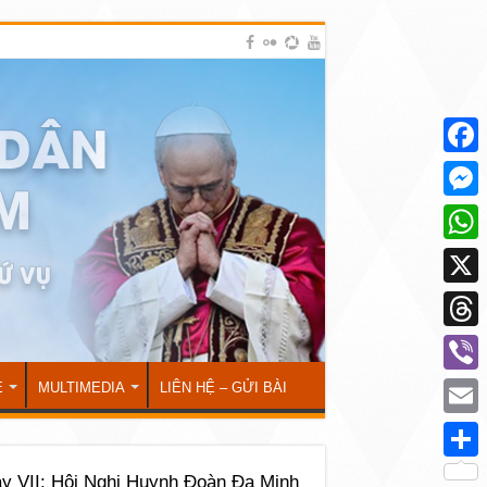
Face
Mess
What
X
Thre
Viber
Ẻ
MULTIMEDIA
LIÊN HỆ – GỬI BÀI
Emai
Shar
y VII: Hội Nghị Huynh Đoàn Đa Minh