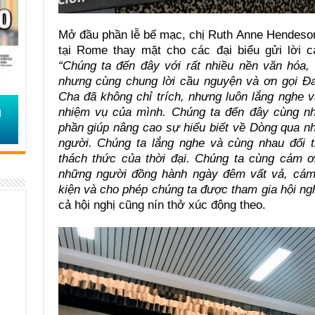
Mở đầu phần lễ bế mạc, chị Ruth Anne Hendeso
tại Rome thay mặt cho các đại biểu gửi lời c
“Chúng ta đến đây với rất nhiều nền văn hóa
nhưng cùng chung lời cầu nguyện và ơn gọi Đa
Cha đã không chỉ trích, nhưng luôn lắng nghe 
nhiệm vụ của mình. Chúng ta đến đây cùng nh
phần giúp nâng cao sự hiểu biết về Dòng qua n
người. Chúng ta lắng nghe và cùng nhau đối 
thách thức của thời đại. Chúng ta cùng cám ơ
những người đồng hành ngày đêm vất vả, cám
kiện và cho phép chúng ta được tham gia hội ngh
cả hội nghị cũng nín thở xúc động theo.