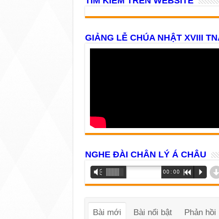
TÌM KIẾM TRÊN WEBSITE
GIẢNG LỄ CHÚA NHẬT XVIII TN
NGHE ĐÀI CHÂN LÝ Á CHÂU
Trình
Vm
00:00
R
P
phát
âm
thanh
Bài mới
Bài nổi bật
Phản hồi