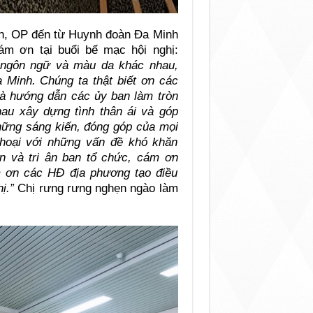
n, OP đến từ Huynh đoàn Đa Minh
ám ơn tại buổi bế mạc hội nghị:
, ngôn ngữ và màu da khác nhau,
 Minh. Chúng ta thật biết ơn các
và hướng dẫn các ủy ban làm tròn
au xây dựng tình thân ái và góp
hững sáng kiến, đóng góp của mọi
thoại với những vấn đề khó khăn
n và tri ân ban tổ chức, cám ơn
 ơn các HĐ địa phương tạo điều
ị.”
Chị rưng rưng nghẹn ngào làm