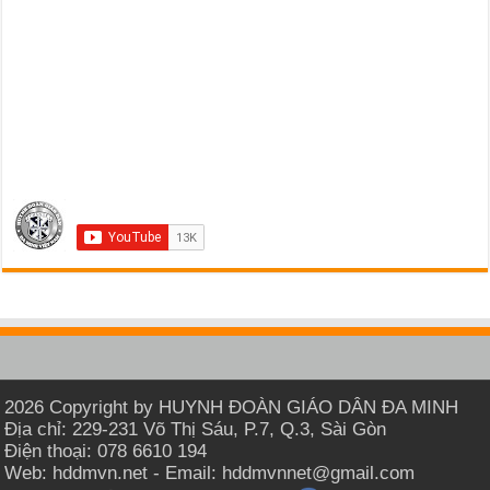
2026 Copyright by HUYNH ĐOÀN GIÁO DÂN ĐA MINH
Địa chỉ: 229-231 Võ Thị Sáu, P.7, Q.3, Sài Gòn
Điện thoại: 078 6610 194
Web: hddmvn.net - Email: hddmvnnet@gmail.com