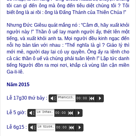
tôi can gì đến ông mà ông đến tiêu diệt chúng tôi ? Tôi
biết ông là ai rồi : ông là Đấng Thánh của Thiên Chúa !”
Nhưng Đức Giêsu quát mắng nó : “Câm đi, hãy xuất khỏi
người này !” Thần ô uế lay mạnh người ấy, thét lên một
tiếng, và xuất khỏi anh ta. Mọi người đều kinh ngạc đến
nỗi họ bàn tán với nhau : “Thế nghĩa là gì ? Giáo lý thì
mới mẻ, người dạy lại có uy quyền. Ông ấy ra lệnh cho
cả các thần ô uế và chúng phải tuân lệnh !” Lập tức danh
tiếng Người đồn ra mọi nơi, khắp cả vùng lân cận miền
Ga-li-lê.
Năm 2015
Lễ 17g30 thứ bảy :
Phanxicô Đào Trung Hiệu
Vm
00:00
R
P
Lễ 5 giờ:
Lm Inhaxiô Nguyễn Ngọc Rao
Vm
00:00
R
P
Lễ 6g15 :
Lm Giuse Nguyễn Đức Hòa
Vm
00:00
R
P