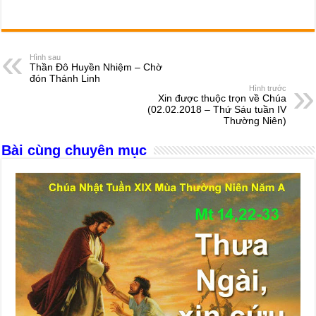
a
e
h
hr
b
m
h
c
ss
at
e
er
ail
ar
e
e
s
a
e
Hình sau
Thần Đô Huyền Nhiệm – Chờ
b
n
A
d
đón Thánh Linh
Hình trước
o
g
p
s
Xin được thuộc trọn về Chúa
(02.02.2018 – Thứ Sáu tuần IV
o
er
p
Thường Niên)
k
Bài cùng chuyên mục