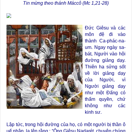
Tin mừng theo thánh Máccô (Mc 1,21-28)
Đức Giêsu và các
môn đệ đi vào
thành Ca-phác-na-
um. Ngay ngày sa-
bát, Người vào hội
đường giảng dạy.
Thiên hạ sửng sốt
về lời giảng dạy
của Người, vì
Người giảng dạy
như một Đấng có
thẩm quyền, chứ
không như các
kinh sư.
Lập tức, trong hội đường của họ, có một người bị thần ô
uế nhập, la lên rằng : “Ông Giêsu Nadarét, chuyện chúng