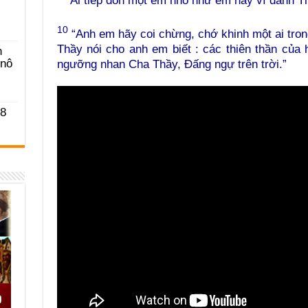
“Ai tiếp đón một em nhỏ như em này vì danh Thầ
10
“Anh em hãy coi chừng, chớ khinh một ai tron
Thầy nói cho anh em biết : các thiên thần của
n
-nô
ngưỡng nhan Cha Thầy, Đấng ngự trên trời.”
 8