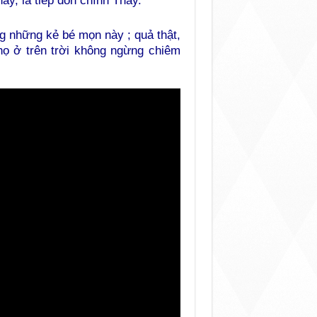
y, là tiếp đón chính Thầy.
g những kẻ bé mọn này ; quả thật,
 họ ở trên trời không ngừng chiêm