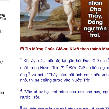
ống
Zita
nh
✠
Tin Mừng Chúa Giê-su Ki-tô theo thánh Mát-
1
Khi ấy, các môn đệ lại gần hỏi Đức Giê-su rằ
Từ
2
nhất trong Nước Trời ?”
Đức Giê-su liền gọi 
3
ông
và nói : “Thầy bảo thật anh em : nếu anh
nhỏ, thì sẽ chẳng được vào Nước Trời.
4
“Vậy ai tự hạ, coi mình như em nhỏ này, ngư
ên
Nước Trời.
5