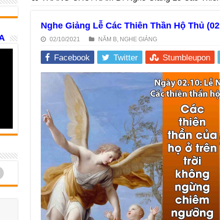
Nghe Giảng Lễ Các Thiên Thần Hộ Thủ (02
A
02/10/2021
NĂM B
,
NGHE GIẢNG
Facebook
Twitter
Stumbleupon
d