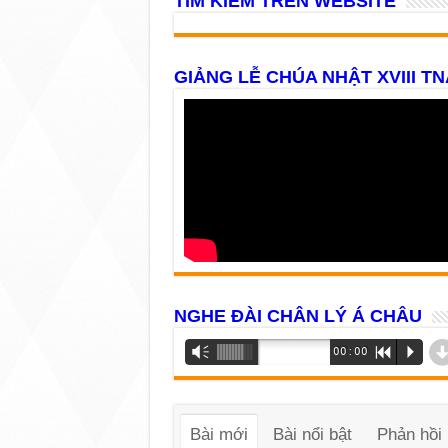
TÌM KIẾM TRÊN WEBSITE
GIẢNG LỄ CHÚA NHẬT XVIII TN
NGHE ĐÀI CHÂN LÝ Á CHÂU
Trình
Vm
00:00
R
P
phát
âm
thanh
Bài mới
Bài nổi bật
Phản hồi