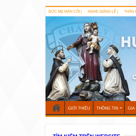
ĐỨC MẸ MÂN CÔI |
NGHE GIẢNG LỄ |
THẦN 
GIỚI THIỆU
THÔNG TIN
GIA