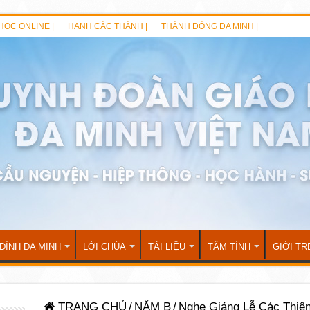
HỌC ONLINE |
HẠNH CÁC THÁNH |
THÁNH DÒNG ĐA MINH |
 ĐÌNH ĐA MINH
LỜI CHÚA
TÀI LIỆU
TÂM TÌNH
GIỚI TR
TRANG CHỦ
/
NĂM B
/
Nghe Giảng Lễ Các Thiên