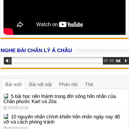
NGHE ĐÀI CHÂN LÝ Á CHÂU
Trình
Vm
00:00
R
P
phát
âm
thanh
Bài mới
Bài nổi bật
Phản hồi
Thẻ
5 bài học nên thánh trong đời sống hôn nhân của
Chân phước Karl và Zita
08/08/2026
10 nguyên nhân chính khiến hôn nhân ngày nay đổ
vỡ và cách phòng tránh
08/08/2026