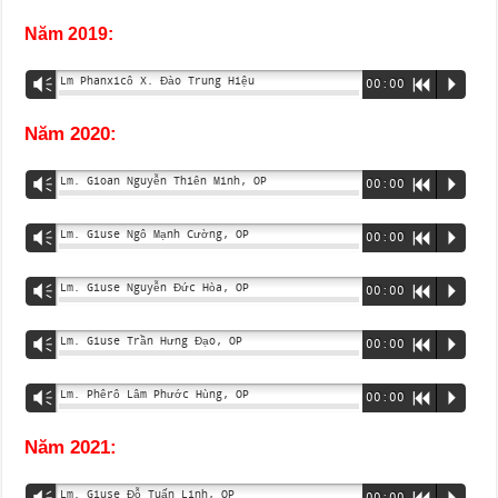
Năm 2019:
Lm Phanxicô X. Đào Trung Hiệu
Vm
00:00
R
P
Năm 2020:
Lm. Gioan Nguyễn Thiên Minh, OP
Vm
00:00
R
P
Lm. Giuse Ngô Mạnh Cường, OP
Vm
00:00
R
P
Lm. Giuse Nguyễn Đức Hòa, OP
Vm
00:00
R
P
Lm. Giuse Trần Hưng Đạo, OP
Vm
00:00
R
P
Lm. Phêrô Lâm Phước Hùng, OP
Vm
00:00
R
P
Năm 2021:
Lm. Giuse Đỗ Tuấn Linh, OP
Vm
00:00
R
P