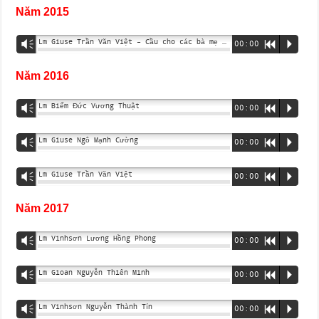
Năm 2015
Lm Giuse Trần Văn Việt – Cầu cho các bà mẹ và trẻ em
Vm
00:00
R
P
Năm 2016
Lm Biểm Đức Vương Thuật
Vm
00:00
R
P
Lm Giuse Ngô Mạnh Cường
Vm
00:00
R
P
Lm Giuse Trần Văn Việt
Vm
00:00
R
P
Năm 2017
Lm Vinhsơn Lương Hồng Phong
Vm
00:00
R
P
Lm Gioan Nguyễn Thiên Minh
Vm
00:00
R
P
Lm Vinhsơn Nguyễn Thành Tín
Vm
00:00
R
P