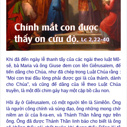
Khi đã đến ngày lễ thanh tẩy của các ngài theo luật Mô-
sê, bà Maria và ông Giuse đem con lên Giêrusalem, để
tiến dâng cho Chúa, như đã chép trong Luật Chúa rằng :
“Mọi con trai đầu lòng phải được gọi là của thánh, dành
cho Chúa”, và cũng để dâng của lễ theo Luật Chúa
truyền, là một đôi chim gáy hay một cặp bồ câu non.
Hồi ấy ở Giêrusalem, có một người tên là Simêôn. Ông
là người công chính và sùng đạo, ông những mong chờ
niềm an ủi của Ít-ra-en, và Thánh Thần hằng ngự trên
ông. Ông đã được Thánh Thần linh báo cho biết là ông