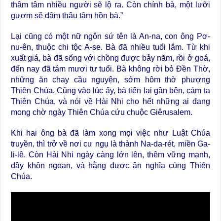
thâm tâm nhiều người sẽ lộ ra. Còn chính bà, một lưỡi
gươm sẽ đâm thâu tâm hồn bà.”
Lại cũng có một nữ ngôn sứ tên là An-na, con ông Pơ-
nu-ên, thuộc chi tộc A-se. Bà đã nhiều tuổi lắm. Từ khi
xuất giá, bà đã sống với chồng được bảy năm, rồi ở goá,
đến nay đã tám mươi tư tuổi. Bà không rời bỏ Đền Thờ,
những ăn chay cầu nguyện, sớm hôm thờ phượng
Thiên Chúa. Cũng vào lúc ấy, bà tiến lại gần bên, cảm tạ
Thiên Chúa, và nói về Hài Nhi cho hết những ai đang
mong chờ ngày Thiên Chúa cứu chuộc Giêrusalem.
Khi hai ông bà đã làm xong mọi việc như Luật Chúa
truyền, thì trở về nơi cư ngụ là thành Na-da-rét, miền Ga-
li-lê. Còn Hài Nhi ngày càng lớn lên, thêm vững mạnh,
đầy khôn ngoan, và hằng được ân nghĩa cùng Thiên
Chúa.