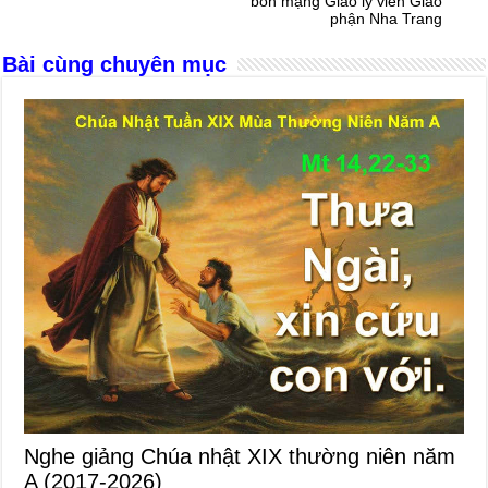
bổn mạng Giáo lý viên Giáo
k
phận Nha Trang
Bài cùng chuyên mục
Nghe giảng Chúa nhật XIX thường niên năm
A (2017-2026)