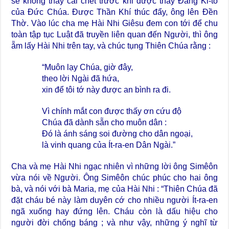
sẽ không thấy cái chết trước khi được thấy Đấng Ki-tô
của Đức Chúa. Được Thần Khí thúc đẩy, ông lên Đền
Thờ. Vào lúc cha mẹ Hài Nhi Giêsu đem con tới để chu
toàn tập tục Luật đã truyền liên quan đến Người, thì ông
ẵm lấy Hài Nhi trên tay, và chúc tụng Thiên Chúa rằng :
“Muôn lạy Chúa, giờ đây,
theo lời Ngài đã hứa,
xin để tôi tớ này được an bình ra đi.
Vì chính mắt con được thấy ơn cứu độ
Chúa đã dành sẵn cho muôn dân :
Đó là ánh sáng soi đường cho dân ngoại,
là vinh quang của Ít-ra-en Dân Ngài.”
Cha và mẹ Hài Nhi ngạc nhiên vì những lời ông Simêôn
vừa nói về Người. Ông Simêôn chúc phúc cho hai ông
bà, và nói với bà Maria, mẹ của Hài Nhi : “Thiên Chúa đã
đặt cháu bé này làm duyên cớ cho nhiều người Ít-ra-en
ngã xuống hay đứng lên. Cháu còn là dấu hiệu cho
người đời chống báng ; và như vậy, những ý nghĩ từ