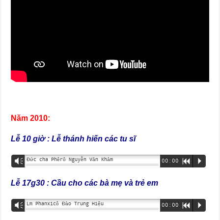
Năm
2010:
Lễ 10 giờ : Lễ thánh hiến các tu sĩ
Đức cha Phêrô Nguyễn Văn Khảm
Vm
00:00
R
P
Lễ 17g30 : Cầu cho các bà mẹ và trẻ em
Lm Phanxicô Đào Trung Hiệu
Vm
00:00
R
P