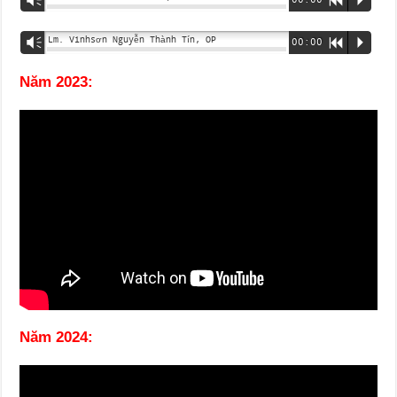
Lm. Vinhsơn Nguyễn Thành Tín, OP
Vm
00:00
R
P
Năm 2023:
Năm 2024: