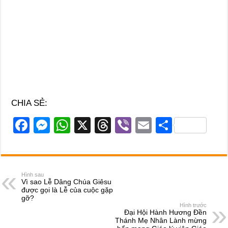
CHIA SẺ:
F
M
W
X
T
Vi
E
S
a
e
h
hr
b
m
h
c
ss
at
e
er
ail
ar
e
e
s
a
e
Hình sau
Vì sao Lễ Dâng Chúa Giêsu
b
n
A
d
được gọi là Lễ của cuộc gặp
gỡ?
o
g
p
s
Hình trước
Đại Hội Hành Hương Đền
o
er
p
Thánh Mẹ Nhân Lành mừng