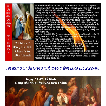
Tin mừng Chúa Giêsu Kitô theo thánh Luca (
Lc 2,22-40)