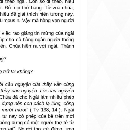
đi theo ngài. Con số đi theo, hiểu
ời. Đủ mọi thứ hạng. Từ vua chúa,
iểu để giải thích hiện tượng này,
ếng Limousin. Vậy mà hàng vạn người
 việc rao giảng tin mừng của ngài
giúp cho cả hàng ngàn người thống
ện, Chúa hiện ra với ngài. Thánh
ng?
 trở lại không?
ời cầu nguyện của thầy vẫn cùng
, thầy cầu nguyện. Lời cầu nguyện
 Chúa đã cho Ngài làm nhiều phép
dựng nên con cách lạ lùng, công
rõ mười mươi”
( Tv 138, 14 ). Ngài
g, từ nay có phép của bề trên mới
 bỗng dưng có một người thợ té từ
ng lại”.
Người thợ cứ đứng lưng