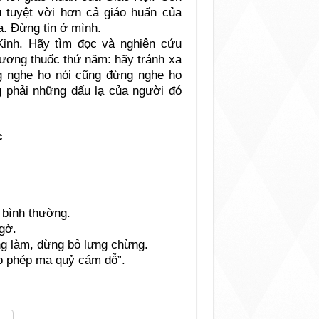
 tuyệt vời hơn cả giáo huấn của
. Đừng tin ở mình.
Kinh. Hãy tìm đọc và nghiên cứu
ơng thuốc thứ năm: hãy tránh xa
g nghe họ nói cũng đừng nghe họ
g phải những dấu lạ của người đó
c
 bình thường.
ngờ.
ng làm, đừng bỏ lưng chừng.
o phép ma quỷ cám dỗ”.