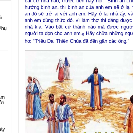
bất cứ nhà nào, trước tiên hãy nói: “Bình an ch
hưởng bình an, thì bình an của anh em sẽ ở lại 
an đó sẽ trở lại với anh em. Hãy ở lại nhà ấy, v
i
anh em dùng thức đó, vì làm thợ thì đáng được
nhà kia. Vào bất cứ thành nào mà được người 
Phụ
người ta dọn cho anh em.
Hãy chữa những người
9
họ: “Triều Đại Thiên Chúa đã đến gần các ông.”
àm
ời
Bảy