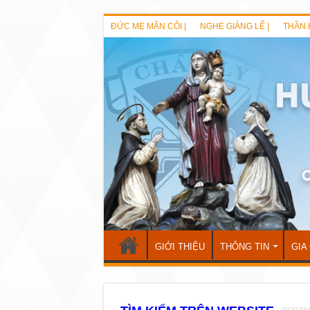
ĐỨC MẸ MÂN CÔI |
NGHE GIẢNG LỄ |
THẦN 
GIỚI THIỆU
THÔNG TIN
GIA