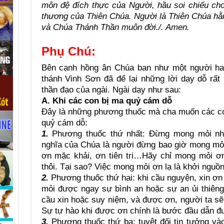
môn đệ đích thực của Người, hầu soi chiếu cho 
thương của Thiên Chúa. Người là Thiên Chúa hằ
và Chúa Thánh Thần muôn đời./. Amen.
Phụ Chú:
Bên cạnh hồng ân Chúa ban như một người hay l
thánh Vinh Sơn đã để lại những lời dạy dỗ rấ
thần đạo của ngài. Ngài dạy như sau:
A. Khi các con bị ma quỷ cám dỗ
Đây là những phương thuốc mà cha muốn các c
quỷ cám dỗ:
1.
Phương thuốc thứ nhất: Đừng mong mỏi nh
nghĩa của Chúa là người đừng bao giờ mong mỏi
ơn mặc khải, ơn tiên tri…Hãy chỉ mong mỏi ơ
thôi. Tại sao? Việc mong mỏi ơn lạ là khởi nguồn
2.
Phương thuốc thứ hai: khi cầu nguyện, xin ơ
mỏi được ngay sự bình an hoặc sự an ủi thiêng
cầu xin hoặc suy niệm, và được ơn, người ta sẽ
Sự tự hào khi được ơn chính là bước đầu dẫn đư
3.
Phương thuốc thứ ba: tuyệt đối tin tưởng và