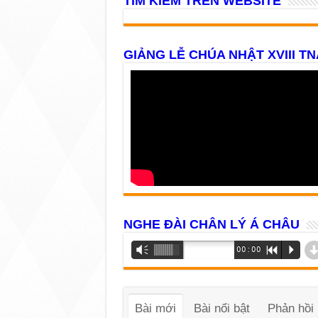
TÌM KIẾM TRÊN WEBSITE
GIẢNG LỄ CHÚA NHẬT XVIII TN
NGHE ĐÀI CHÂN LÝ Á CHÂU
Trình
Vm
00:00
R
P
phát
âm
thanh
Bài mới
Bài nổi bật
Phản hồi