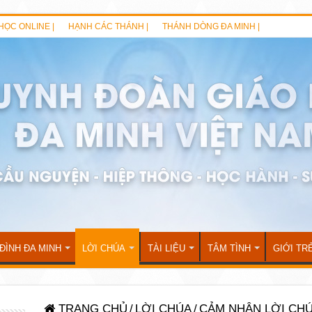
HỌC ONLINE |
HẠNH CÁC THÁNH |
THÁNH DÒNG ĐA MINH |
 ĐÌNH ĐA MINH
LỜI CHÚA
TÀI LIỆU
TÂM TÌNH
GIỚI TR
TRANG CHỦ
/
LỜI CHÚA
/
CẢM NHẬN LỜI CH