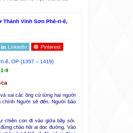
ớ Thánh Vinh Sơn Phê-ri-ê,
LinkedIn
Pinterest
ri-ê, OP (1357 – 1419)
,1-9
-ca
 và sai các ông cứ từng hai người
mà chính Người sẽ đến. Người bảo
 chiên con đi vào giữa bầy sói.
g đừng chào hỏi ai dọc đường. Vào