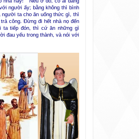
o nhà này! ” Nếu ở đó, có ai đáng
với người ấy; bằng không thì bình
à người ta cho ăn uống thức gì, thì
 trả công. Đừng đi hết nhà nọ đến
ta tiếp đón, thì cứ ăn những gì
 đau yếu trong thành, và nói với