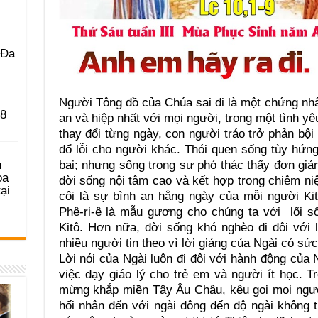
 Ða
Người Tông đồ của Chúa sai đi là một chứng nh
 8
an và hiệp nhất với mọi người, trong một tình yê
thay đổi từng ngày, con người tráo trở phản bội
đổ lỗi cho người khác. Thói quen sống tùy hứn
u
bại; nhưng sống trong sự phó thác thấy đơn giản
ọa
đời sống nội tâm cao và kết hợp trong chiêm n
ại
côi là sự bình an hằng ngày của mỗi người Ki
Phê-ri-ê là mẫu gương cho chúng ta với lối 
Kitô. Hơn nữa, đời sống khó nghèo đi đôi với 
nhiều người tin theo vì lời giảng của Ngài có sức
Lời nói của Ngài luôn đi đôi với hành động của 
việc dạy giáo lý cho trẻ em và người ít học. Tr
mừng khắp miền Tây Âu Châu, kêu gọi mọi người
hối nhân đến với ngài đông đến độ ngài không t