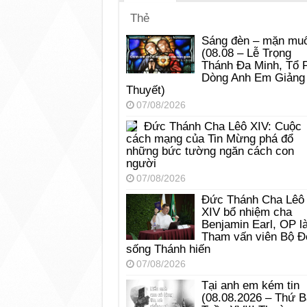
Thẻ
Sáng đèn – mặn muố
(08.08 – Lễ Trọng
Thánh Đa Minh, Tổ 
Dòng Anh Em Giảng
Thuyết)
07/08/2026
Đức Thánh Cha Lêô XIV: Cuộc
cách mạng của Tin Mừng phá đổ
những bức tường ngăn cách con
người
07/08/2026
Đức Thánh Cha Lêô
XIV bổ nhiệm cha
Benjamin Earl, OP l
Tham vấn viên Bộ Đ
sống Thánh hiến
07/08/2026
Tại anh em kém tin
(08.08.2026 – Thứ 