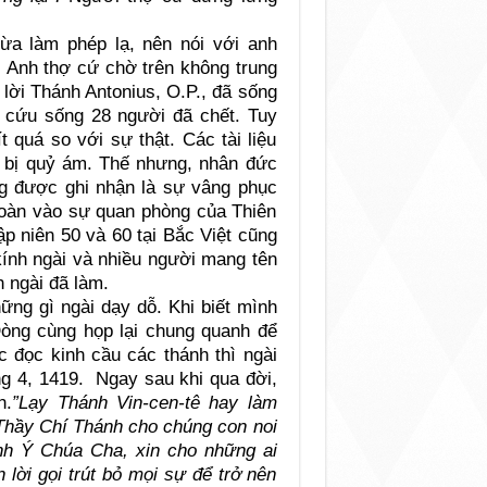
a làm phép lạ, nên nói với anh
. Anh thợ cứ chờ trên không trung
i lời Thánh Antonius, O.P., đã sống
ã cứu sống 28 người đã chết. Tuy
 quá so với sự thật. Các tài liệu
i bị quỷ ám. Thế nhưng, nhân đức
ng được ghi nhận là sự vâng phục
 toàn vào sự quan phòng của Thiên
p niên 50 và 60 tại Bắc Việt cũng
kính ngài và nhiều người mang tên
h ngài đã làm.
ững gì ngài dạy dỗ. Khi biết mình
 Dòng cùng họp lại chung quanh để
c đọc kinh cầu các thánh thì ngài
ng 4, 1419. Ngay sau khi qua đời,
h.
”Lạy Thánh Vin-cen-tê hay làm
Thầy Chí Thánh cho chúng con noi
ánh Ý Chúa Cha, xin cho những ai
lời gọi trút bỏ mọi sự để trở nên