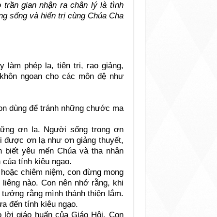
trần gian nhận ra chân lý là tình
ng sống và hiển trị cùng Chúa Cha
àm phép lạ, tiên tri, rao giảng,
t khôn ngoan cho các môn đệ như
on dùng để tránh những chước ma
ững ơn lạ. Người sống trong ơn
 được ơn lạ như ơn giảng thuyết,
n biết yêu mến Chúa và tha nhân
 của tính kiêu ngạo.
n hoặc chiêm niệm, con đừng mong
 liêng nào. Con nên nhớ rằng, khi
 tưởng rằng mình thánh thiện lắm.
a đến tính kiêu ngạo.
o lời giáo huấn của Giáo Hội. Con