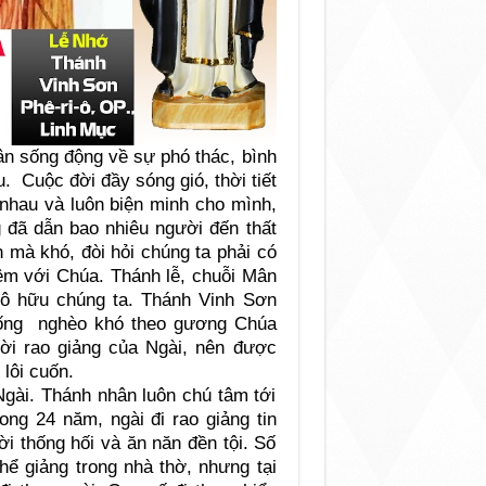
ân sống động về sự phó thác, bình
u. Cuộc đời đầy sóng gió, thời tiết
 nhau và luôn biện minh cho mình,
g đã dẫn bao nhiêu người đến thất
 mà khó, đòi hỏi chúng ta phải có
iệm với Chúa. Thánh lễ, chuỗi Mân
tô hữu chúng ta. Thánh Vinh Sơn
sống nghèo khó theo gương Chúa
lời rao giảng của Ngài, nên được
 lôi cuốn.
Ngài. Thánh nhân luôn chú tâm tới
ong 24 năm, ngài đi rao giảng tin
 thống hối và ăn năn đền tội. Số
hể giảng trong nhà thờ, nhưng tại