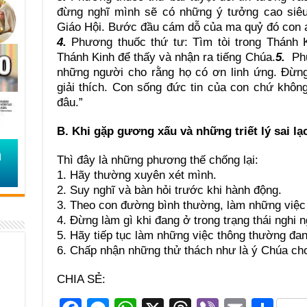
đừng nghĩ mình sẽ có những ý tưởng cao siêu
Giáo Hội. Bước đầu cám dỗ của ma quỷ đó con ạ
4.
Phương thuốc thứ tư: Tìm tòi trong Thánh 
Thánh Kinh để thấy và nhận ra tiếng Chúa.
5.
Phư
những người cho rằng họ có ơn linh ứng. Đừn
giải thích. Con sống đức tin của con chứ khôn
đâu.”
B. Khi gặp gương xấu và những triết lý sai lạ
Thì đây là những phương thế chống lại:
1. Hãy thường xuyên xét mình.
2. Suy nghĩ và bàn hỏi trước khi hành động.
3. Theo con đường bình thường, làm những việc
4. Đừng làm gì khi đang ở trong trạng thái nghi 
5. Hãy tiếp tục làm những việc thông thường đa
6. Chấp nhận những thử thách như là ý Chúa ch
CHIA SẺ: