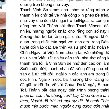
chừng trên không như vậy.
Thánh Vinh Sơn mới chợt nhớ ra rằng mình vừ
thanh niên chờ để về nhà dòng xin phép bề trên
như vậy cho đến khi ngài trở lại!Ngoài ra còn gh
cùng thời với Thánh nói rằng Thánh Vincent đ
nhiên, những người khác cho rằng con số này ít
đương thời kể lại rằng ngài chữa 70 người khỏ
quan trọng nhất của ngài với anh em trong Dò
tuyệt đối vào các Bề trên và sự phó thác hoàn
Chúa.Ngay tại Việt Nam chúng ta, vào những thậ
như Nam Việt, rất nhiều đền thờ, nhà thờ dâng 
thánh rửa tội là Vinh Sơn để nhớ đến các ơn làn
Suốt cuộc đời, thánh nhân đã sống đúng như nh
sắp giã từ cõi đời, ngài xin các anh em trong
đọc kinh. Ngài xin đọc bài thương khó. Đang lú
đã giã từ cõi đời về với Chúa. Đó là ngày 5 thá
Toà Thánh bắt đầu ngay tiến trình phong thán
phép lạ, cầu cho chúng con”.
Lạy Chúa Giêsu là 
theo, Người đã trút bỏ mọi sự để thi hành Th
muốn tiếp bước theo Người cũng được đón nhận 