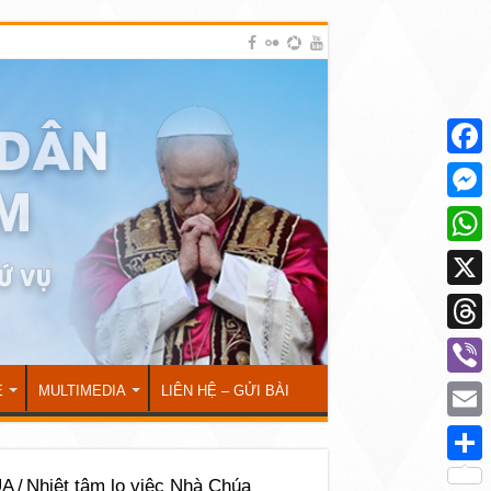
Face
Mess
What
X
Thre
Viber
Ẻ
MULTIMEDIA
LIÊN HỆ – GỬI BÀI
Emai
Shar
ÚA
/
Nhiệt tâm lo việc Nhà Chúa