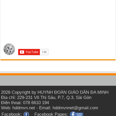
2026 Copyright by HUYNH ĐOÀN GIÁO DÂN ĐA MINH
Địa chỉ: 229-231 Võ Thị Sáu, P.7, Q.3, Sài Gòn
Điện thoại: 078 6610 194
Web: hddmvn.net - Email: hddmvnnet@gmail.com
Facebook:
Facebook Pages: