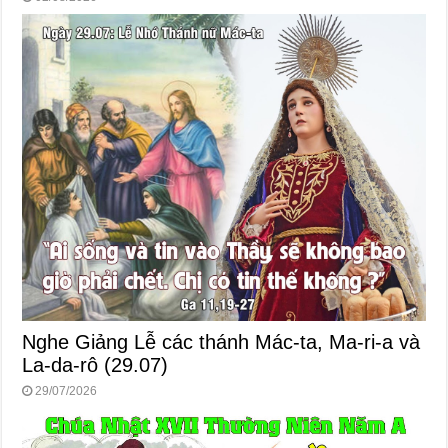
Nghe Giảng Lễ các thánh Mác-ta, Ma-ri-a và
La-da-rô (29.07)
29/07/2026