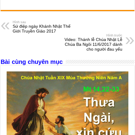
a
e
h
hr
b
m
h
c
ss
at
e
er
ail
ar
e
e
s
a
e
Hình sau
Sứ điệp ngày Khánh Nhật Thế
b
n
A
d
Giới Truyền Giáo 2017
Hình trước
o
g
p
s
Video: Thánh lễ Chúa Nhật Lễ
Chúa Ba Ngôi 11/6/2017 dành
o
er
p
cho người đau yếu
k
Bài cùng chuyên mục