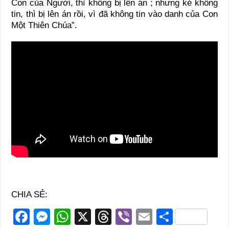
Con của Người, thì không bị lên án ; nhưng kẻ không
tin, thì bị lên án rồi, vì đã không tin vào danh của Con
Một Thiên Chúa”.
CHIA SẺ:
F
M
W
X
T
Vi
E
S