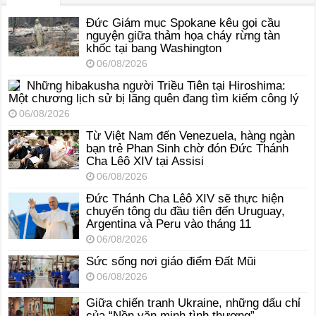
Đức Giám mục Spokane kêu gọi cầu
nguyện giữa thảm họa cháy rừng tàn
khốc tại bang Washington
06/08/2026
Những hibakusha người Triều Tiên tại Hiroshima:
Một chương lịch sử bị lãng quên đang tìm kiếm công lý
06/08/2026
Từ Việt Nam đến Venezuela, hàng ngàn
bạn trẻ Phan Sinh chờ đón Đức Thánh
Cha Lêô XIV tại Assisi
06/08/2026
Đức Thánh Cha Lêô XIV sẽ thực hiện
chuyến tông du đầu tiên đến Uruguay,
Argentina và Peru vào tháng 11
06/08/2026
Sức sống nơi giáo điểm Đất Mũi
06/08/2026
Giữa chiến tranh Ukraine, những dấu chỉ
của “Nền văn minh tình thương”