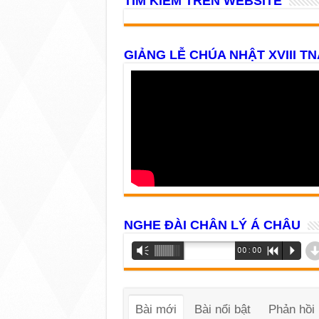
TÌM KIẾM TRÊN WEBSITE
GIẢNG LỄ CHÚA NHẬT XVIII TN
NGHE ĐÀI CHÂN LÝ Á CHÂU
Trình
Vm
00:00
R
P
phát
âm
thanh
Bài mới
Bài nổi bật
Phản hồi