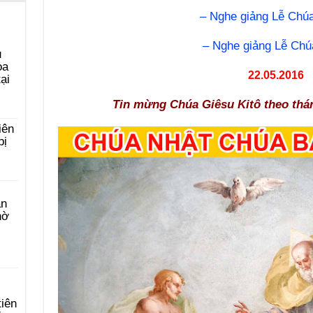
– Nghe giảng Lễ Chú
– Nghe giảng Lễ Chú
u
ọa
22.05.2016
ại
Tin mừng Chúa Giêsu Kitô theo thá
iên
bị
àn
hờ
tiên