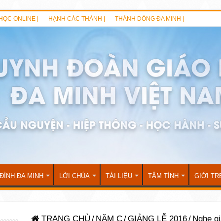
HỌC ONLINE |
HẠNH CÁC THÁNH |
THÁNH DÒNG ĐA MINH |
 ĐÌNH ĐA MINH
LỜI CHÚA
TÀI LIỆU
TÂM TÌNH
GIỚI TR
TRANG CHỦ
/
NĂM C
/
GIẢNG LỄ 2016
/
Nghe gi