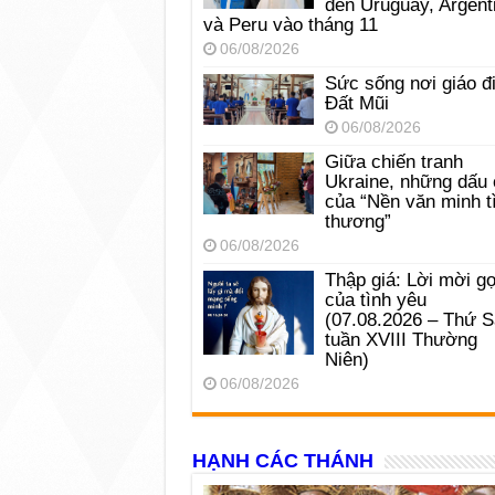
đến Uruguay, Argent
và Peru vào tháng 11
06/08/2026
Sức sống nơi giáo đ
Đất Mũi
06/08/2026
Giữa chiến tranh
Ukraine, những dấu 
của “Nền văn minh t
thương”
06/08/2026
Thập giá: Lời mời gọ
của tình yêu
(07.08.2026 – Thứ 
tuần XVIII Thường
Niên)
06/08/2026
HẠNH CÁC THÁNH