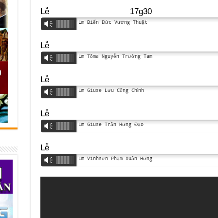
Lễ 17g30 t
Lm Biển Đức Vương Thuật
Vm
Lễ 5
Lm Tôma Nguyễn Trường Tam
Vm
Lễ 7
Lm Giuse Lưu Công Chỉnh
Vm
Lễ 17
Lm Giuse Trần Hưng Đạo
Vm
Lễ 19
Lm Vinhsơn Phạm Xuân Hưng
Vm