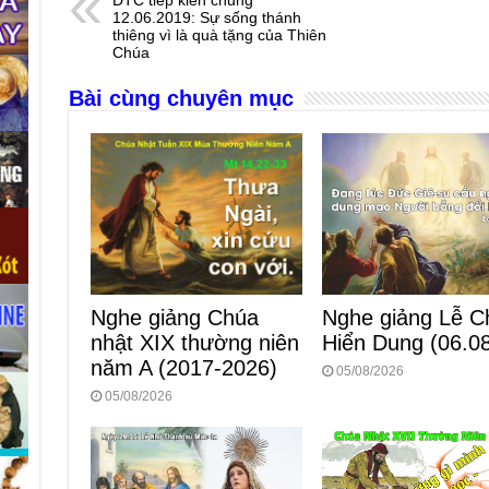
b
n
A
d
12.06.2019: Sự sống thánh
thiêng vì là quà tặng của Thiên
o
g
p
s
Chúa
o
er
p
Bài cùng chuyên mục
k
Nghe giảng Lễ C
Nghe giảng Chúa
Hiển Dung (06.0
nhật XIX thường niên
năm A (2017-2026)
05/08/2026
05/08/2026