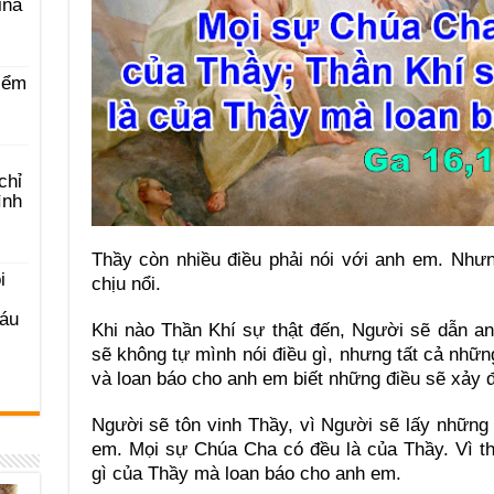
ina
iểm
chỉ
ình
Thầy còn nhiều điều phải nói với anh em. Như
i
chịu nổi.
Sáu
Khi nào Thần Khí sự thật đến, Người sẽ dẫn an
sẽ không tự mình nói điều gì, nhưng tất cả nhữn
và loan báo cho anh em biết những điều sẽ xảy 
Người sẽ tôn vinh Thầy, vì Người sẽ lấy những
em. Mọi sự Chúa Cha có đều là của Thầy. Vì th
gì của Thầy mà loan báo cho anh em.