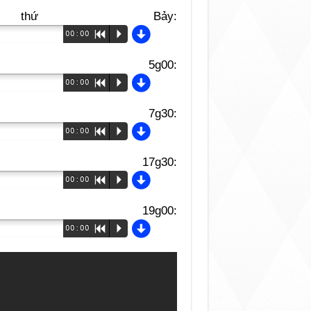
hứ Bảy:
d
00:00
R
P
g00:
d
00:00
R
P
g30:
d
00:00
R
P
g30:
d
00:00
R
P
g00:
d
00:00
R
P