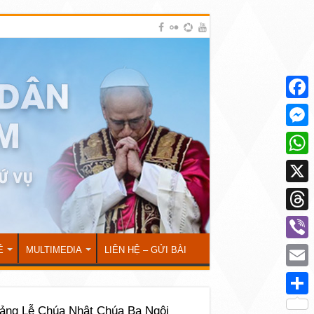
Face
Mess
What
X
Thre
Viber
Ẻ
MULTIMEDIA
LIÊN HỆ – GỬI BÀI
Emai
Shar
ảng Lễ Chúa Nhật Chúa Ba Ngôi