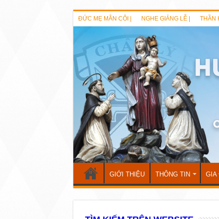
ĐỨC MẸ MÂN CÔI |
NGHE GIẢNG LỄ |
THẦN 
GIỚI THIỆU
THÔNG TIN
GIA