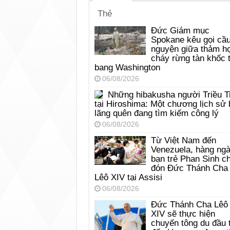
Thẻ
Đức Giám mục
Spokane kêu gọi cầ
nguyện giữa thảm h
cháy rừng tàn khốc t
bang Washington
06/08/2026
Những hibakusha người Triều T
tại Hiroshima: Một chương lịch sử 
lãng quên đang tìm kiếm công lý
06/08/2026
Từ Việt Nam đến
Venezuela, hàng ng
bạn trẻ Phan Sinh c
đón Đức Thánh Cha
Lêô XIV tại Assisi
06/08/2026
Đức Thánh Cha Lêô
XIV sẽ thực hiện
chuyến tông du đầu 