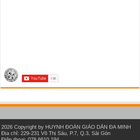
2026 Copyright by HUYNH ĐOÀN GIÁO DÂN ĐA MINH
Địa chỉ: 229-231 Võ Thị Sáu, P.7, Q.3, Sài Gòn
Điện thoại: 078 6610 194