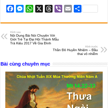
F
M
W
X
T
Vi
E
S
a
e
h
hr
b
m
h
c
ss
at
e
er
ail
ar
e
e
s
a
e
Hình sau
Nội Dung Bài Nói Chuyện Với
b
n
A
d
Giới Trẻ Tại Đại Hội Thánh Mẫu
Trà Kiệu 2017 Về Gia Đình
o
g
p
s
Hình trước
Thần Đô Huyền Nhiệm – Đầu
o
er
p
thai vô nhiễm
k
Bài cùng chuyên mục