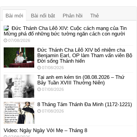
âm
thanh
Bài mới
Bài nổi bật
Phản hồi
Thẻ
Đức Thánh Cha Lêô XIV: Cuộc cách mạng của Tin
Mừng phá đổ những bức tường ngăn cách con người
07/08/2026
Đức Thánh Cha Lêô XIV bổ nhiệm cha
Benjamin Earl, OP làm Tham vấn viên Bộ
Đời sống Thánh hiến
07/08/2026
Tại anh em kém tin (08.08.2026 – Thứ
Bảy Tuần XVIII Thường Niên)
07/08/2026
8 Tháng Tám Thánh Ða Minh (1172-1221)
07/08/2026
Video: Ngày Ngày Với Mẹ – Tháng 8