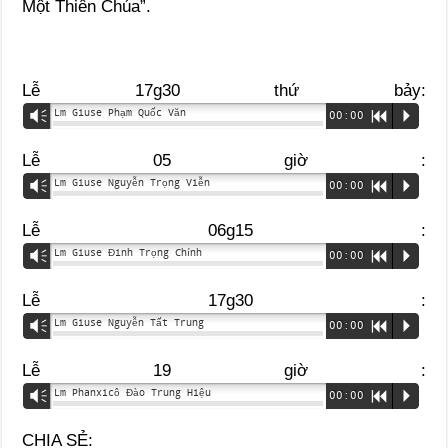
Một Thiên Chúa”.
Lễ 17g30 thứ bảy:
Lm Giuse Phạm Quốc Văn
Vm
00:00
R
P
Lễ 05 giờ :
Lm Giuse Nguyễn Trọng Viễn
Vm
00:00
R
P
Lễ 06g15 :
Lm Giuse Đinh Trọng Chính
Vm
00:00
R
P
Lễ 17g30 :
Lm Giuse Nguyễn Tất Trung
Vm
00:00
R
P
Lễ 19 giờ :
Lm Phanxicô Đào Trung Hiệu
Vm
00:00
R
P
CHIA SẺ: