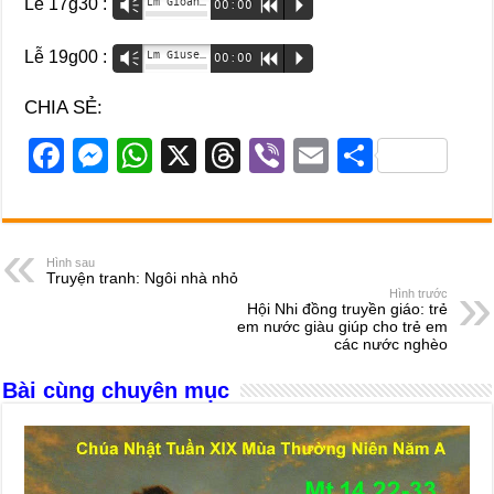
Lễ 17g30 :
Lm Gioan.B Trần Anh Long
Vm
00:00
R
P
Lễ 19g00 :
Lm Giuse Trần Văn Việt
Vm
00:00
R
P
CHIA SẺ:
F
M
W
X
T
Vi
E
S
a
e
h
hr
b
m
h
c
ss
at
e
er
ail
ar
e
e
s
a
e
Hình sau
Truyện tranh: Ngôi nhà nhỏ
b
n
A
d
Hình trước
Hội Nhi đồng truyền giáo: trẻ
o
g
p
s
em nước giàu giúp cho trẻ em
các nước nghèo
o
er
p
Bài cùng chuyên mục
k