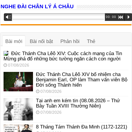
NGHE ĐÀI CHÂN LÝ Á CHÂU
Trình
Vm
00:00
R
P
phát
âm
thanh
Bài mới
Bài nổi bật
Phản hồi
Thẻ
Đức Thánh Cha Lêô XIV: Cuộc cách mạng của Tin
Mừng phá đổ những bức tường ngăn cách con người
07/08/2026
Đức Thánh Cha Lêô XIV bổ nhiệm cha
Benjamin Earl, OP làm Tham vấn viên Bộ
Đời sống Thánh hiến
07/08/2026
Tại anh em kém tin (08.08.2026 – Thứ
Bảy Tuần XVIII Thường Niên)
07/08/2026
8 Tháng Tám Thánh Ða Minh (1172-1221)