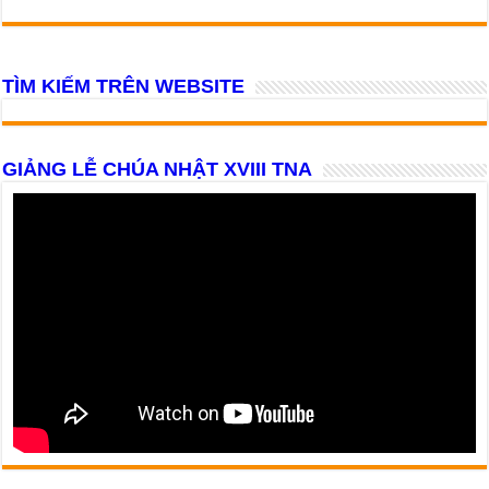
TÌM KIẾM TRÊN WEBSITE
GIẢNG LỄ CHÚA NHẬT XVIII TNA