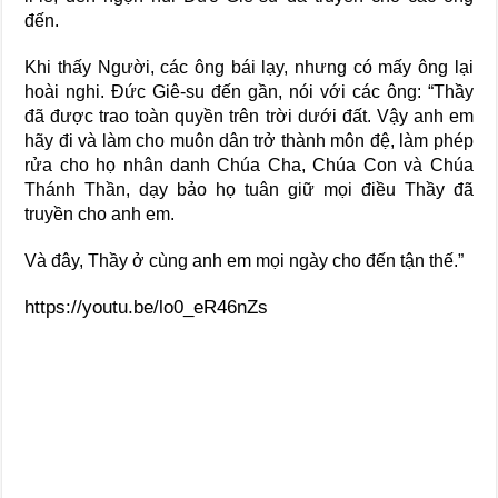
đến.
Khi thấy Người, các ông bái lạy, nhưng có mấy ông lại
hoài nghi. Đức Giê-su đến gần, nói với các ông: “Thầy
đã được trao toàn quyền trên trời dưới đất. Vậy anh em
hãy đi và làm cho muôn dân trở thành môn đệ, làm phép
rửa cho họ nhân danh Chúa Cha, Chúa Con và Chúa
Thánh Thần, dạy bảo họ tuân giữ mọi điều Thầy đã
truyền cho anh em.
Và đây, Thầy ở cùng anh em mọi ngày cho đến tận thế.”
https://youtu.be/lo0_eR46nZs