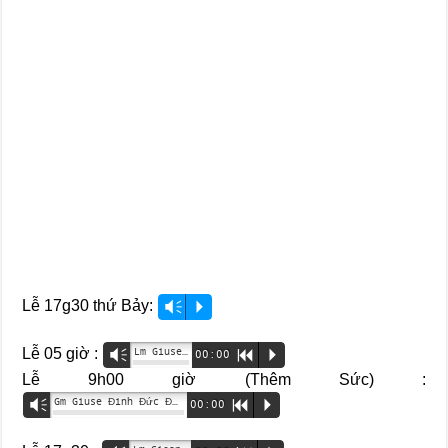
Lễ 17g30 thứ Bảy:
Vm
P
Lễ 05 giờ :
Lm Giuse Phạm Quốc Văn
Vm
00:00
R
P
Lễ 9h00 giờ (Thêm Sức) :
Gm Giuse Đinh Đức Đạo
Vm
00:00
R
P