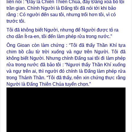
liền nói : “Đây là Chiên Thiên Chúa, đây Đấng xoá bỏ tội
trần gian. Chính Người là Đấng tôi đã nói tới khi bảo
rằng : Có người đến sau tôi, nhưng trổi hơn tôi, vì có
trước tôi.
Tôi đã không biết Người, nhưng để Người được tỏ ra
cho dân Ít-ra-en, tôi đến làm phép rửa trong nước.”
Ông Gioan còn làm chứng : “Tôi đã thấy Thần Khí tựa
chim bồ câu từ trời xuống và ngự trên Người. Tôi đã
không biết Người. Nhưng chính Đấng sai tôi đi làm phép
rửa trong nước đã bảo tôi : “Ngươi thấy Thần Khí xuống
và ngự trên ai, thì người đó chính là Đấng làm phép rửa
trong Thánh Thần. “Tôi đã thấy, nên xin chứng thực rằng
Người là Đấng Thiên Chúa tuyển chọn.”