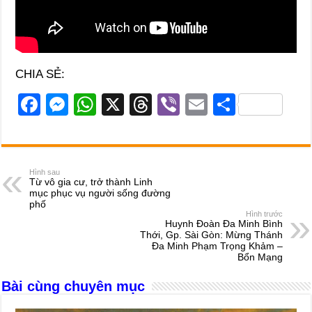
CHIA SẺ:
F
M
W
X
T
Vi
E
S
a
e
h
hr
b
m
h
c
ss
at
e
er
ail
ar
e
e
s
a
e
Hình sau
Từ vô gia cư, trở thành Linh
b
n
A
d
mục phục vụ người sống đường
phố
o
g
p
s
Hình trước
Huynh Đoàn Đa Minh Bình
o
er
p
Thới, Gp. Sài Gòn: Mừng Thánh
Đa Minh Phạm Trọng Khảm –
k
Bổn Mạng
Bài cùng chuyên mục