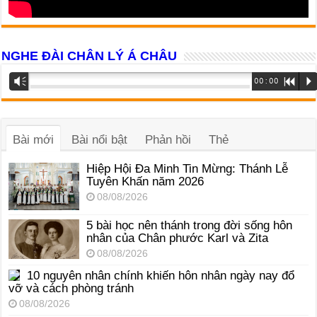
NGHE ĐÀI CHÂN LÝ Á CHÂU
Trình
Vm
00:00
R
P
phát
âm
thanh
Bài mới
Bài nổi bật
Phản hồi
Thẻ
Hiệp Hội Đa Minh Tin Mừng: Thánh Lễ
Tuyên Khấn năm 2026
08/08/2026
5 bài học nên thánh trong đời sống hôn
nhân của Chân phước Karl và Zita
08/08/2026
10 nguyên nhân chính khiến hôn nhân ngày nay đổ
vỡ và cách phòng tránh
08/08/2026