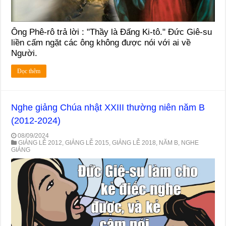
Ông Phê-rô trả lời : "Thầy là Đấng Ki-tô." Đức Giê-su
liền cấm ngặt các ông không được nói với ai về
Người.
Đọc thêm
Nghe giảng Chúa nhật XXIII thường niên năm B
(2012-2024)
08/09/2024
GIẢNG LỄ 2012
,
GIẢNG LỄ 2015
,
GIẢNG LỄ 2018
,
NĂM B
,
NGHE
GIẢNG