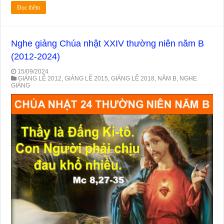
Đọc thêm
Nghe giảng Chúa nhật XXIV thường niên năm B
(2012-2024)
15/09/2024
GIẢNG LỄ 2012
,
GIẢNG LỄ 2015
,
GIẢNG LỄ 2018
,
NĂM B
,
NGHE
GIẢNG