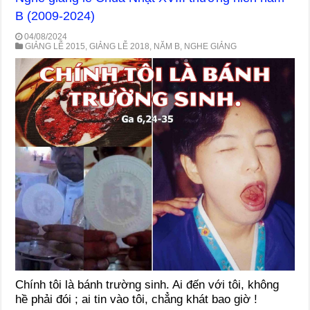
B (2009-2024)
04/08/2024
GIẢNG LỄ 2015
,
GIẢNG LỄ 2018
,
NĂM B
,
NGHE GIẢNG
Chính tôi là bánh trường sinh. Ai đến với tôi, không
hề phải đói ; ai tin vào tôi, chẳng khát bao giờ !