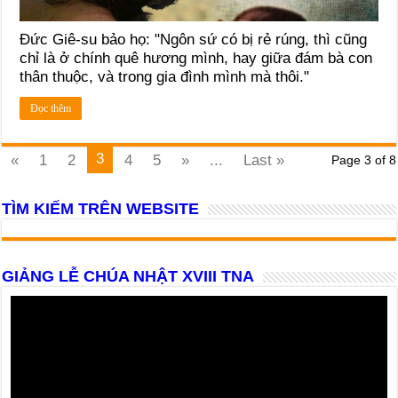
Đức Giê-su bảo họ: "Ngôn sứ có bị rẻ rúng, thì cũng
chỉ là ở chính quê hương mình, hay giữa đám bà con
thân thuộc, và trong gia đình mình mà thôi."
Đọc thêm
3
«
1
2
4
5
»
...
Last »
Page 3 of 8
TÌM KIẾM TRÊN WEBSITE
GIẢNG LỄ CHÚA NHẬT XVIII TNA