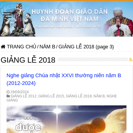
TRANG CHỦ
/
NĂM B
/
GIẢNG LỄ 2018 (page 3)
GIẢNG LỄ 2018
Nghe giảng Chúa nhật XXVI thường niên năm B
(2012-2024)
29/09/2024
GIẢNG LỄ 2012
,
GIẢNG LỄ 2015
,
GIẢNG LỄ 2018
,
NĂM B
,
NGHE
GIẢNG