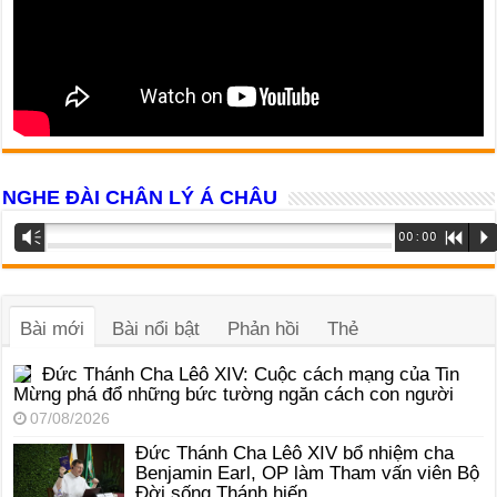
NGHE ĐÀI CHÂN LÝ Á CHÂU
Trình
Vm
00:00
R
P
phát
âm
thanh
Bài mới
Bài nổi bật
Phản hồi
Thẻ
Đức Thánh Cha Lêô XIV: Cuộc cách mạng của Tin
Mừng phá đổ những bức tường ngăn cách con người
07/08/2026
Đức Thánh Cha Lêô XIV bổ nhiệm cha
Benjamin Earl, OP làm Tham vấn viên Bộ
Đời sống Thánh hiến