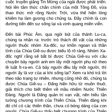
cuộc truyền giảng Tin Mừng của ngài được phát triển.
Nói lên tâm thức chân chính của một Tông Đồ, vừa
thao thức mở rộng Nước Trời, vừa thể hiện lòng
khiêm hạ làm gương cho chúng ta. Đây chính là con
đường tiến đến sự sống lại và vinh quang miên viễn.
Đến bài Phúc Âm, qua ngòi bút của thánh Lu-ca,
chúng ta nhận ra: trước trò thách đố vặt của những
người thuộc nhóm Xa-đốc, sự khôn ngoan và thần
tính của Chúa Giê-su được biểu lộ rõ ràng. Nhóm Xa-
đốc nghĩ rằng sẽ bắt bí được Chúa Giê-su với câu
chuyện bảy người anh em lấy một người phụ nữ theo
lề luật Ít-ra-en. Cả bảy người đều lấy một người, thì
người ấy là vợ của ai khi sống lại? Xem ra khó trả lời
theo não trạng tự nhiên, nhưng cũng nhờ đó, chúng ta
được Chúa Giê-su – Đấng hiện hữu từ muôn thuở,
giải thích cho biết thêm về mầu nhiệm Nước Thiên
Đàng. Người là Đấng quản trị vạn vật, nên hiểu tận
tường chương trình của Thiên Chúa. Thiên đàng khi
đó chỉ có các thiên thần, chưa có bóng dáng của con
người. Chúa Giê-su thấu biết chương trình của Thiên