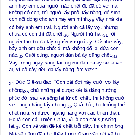
anh hay em của người nào chết đi, đã có vợ mà
không có con, thì người ấy phải lấy nàng, để sinh
con nối dòng cho anh hay em mình.
Vậy nhà kia
29
có bảy anh em trai. Người anh cả lấy vợ, nhưng
chưa có con thì đã chết.
Người thứ hai,
rồi
30
31
người thứ ba đã lấy người vợ goá ấy. Cứ như vậy,
bảy anh em đều chết đi mà không để lại đứa con
nào.
Cuối cùng, người đàn bà ấy cũng chết.
32
33
Vậy trong ngày sống lại, người đàn bà ấy sẽ là vợ
ai, vì cả bảy đều đã lấy nàng làm vợ? “
Đức Giê-su đáp: “Con cái đời này cưới vợ lấy
34
chồng,
chứ những ai được xét là đáng hưởng
35
phúc đời sau và sống lại từ cõi chết, thì không cưới
vợ cũng chẳng lấy chồng.
Quả thật, họ không thể
36
chết nữa, vì được ngang hàng với các thiên thần.
Họ là con cái Thiên Chúa, vì là con cái sự sống
lại.
Còn về vấn đề kẻ chết trỗi dậy, thì chính ông
37
Mô-sê cũng đã cho thấy trong đoạn văn nói về bụi