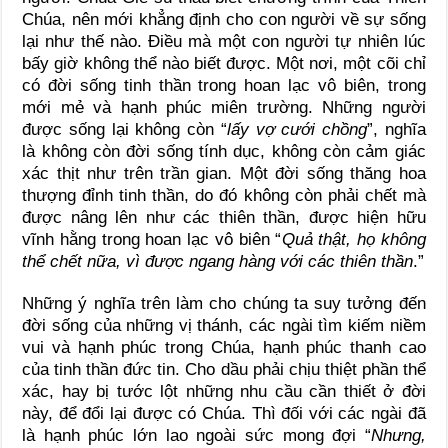
Chúa, nên mới khẳng định cho con người về sự sống
lại như thế nào. Điều mà một con người tự nhiên lúc
bấy giờ không thể nào biết được. Một nơi, một cõi chỉ
có đời sống tinh thần trong hoan lạc vô biên, trong
mới mẻ và hạnh phúc miên trường. Những người
được sống lại không còn “
lấy vợ cưới chồng
”, nghĩa
là không còn đời sống tính dục, không còn cảm giác
xác thịt như trên trần gian. Một đời sống thăng hoa
thượng đỉnh tinh thần, do đó không còn phải chết mà
được nâng lên như các thiên thần, được hiện hữu
vĩnh hằng trong hoan lạc vô biên “
Quả thật, họ không
thể chết nữa, vì được ngang hàng với các thiên thần
.”
Những ý nghĩa trên làm cho chúng ta suy tưởng đến
đời sống của những vị thánh, các ngài tìm kiếm niềm
vui và hạnh phúc trong Chúa, hạnh phúc thanh cao
của tinh thần đức tin. Cho dầu phải chịu thiệt phần thể
xác, hay bị tước lột những nhu cầu cần thiết ở đời
này, để đổi lại được có Chúa. Thì đối với các ngài đã
là hạnh phúc lớn lao ngoài sức mong đợi “
Nhưng,