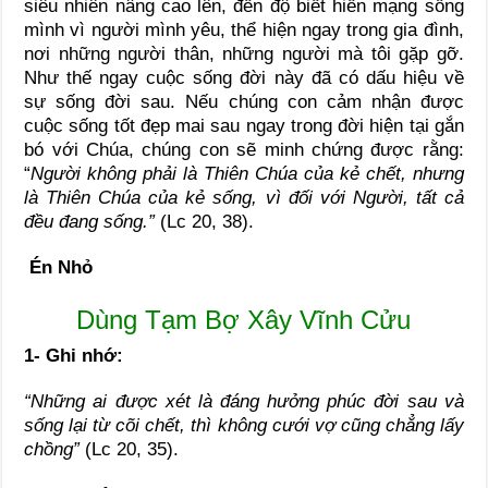
siêu nhiên nâng cao lên, đến độ biết hiến mạng sống
mình vì người mình yêu, thể hiện ngay trong gia đình,
nơi những người thân, những người mà tôi gặp gỡ.
Như thế ngay cuộc sống đời này đã có dấu hiệu về
sự sống đời sau. Nếu chúng con cảm nhận được
cuộc sống tốt đẹp mai sau ngay trong đời hiện tại gắn
bó với Chúa, chúng con sẽ minh chứng được rằng:
“
Người không phải là Thiên Chúa của kẻ chết, nhưng
là Thiên Chúa của kẻ sống, vì đối với Người, tất cả
đều đang sống.”
(Lc 20, 38).
Én Nhỏ
Dùng Tạm Bợ Xây Vĩnh Cửu
1- Ghi nhớ:
“Những ai được xét là đáng hưởng phúc đời sau và
sống lại từ cõi chết, thì không cưới vợ cũng chẳng lấy
chồng”
(Lc 20, 35).