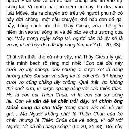
người Pharisêu và đa số dân chúng đều tin vào sự
sống lại. Vì muốn bác bỏ niềm tin này, họ dựa vào
luật Môsê, bịa ra chuyện trớ trêu về người phụ nữ có
bảy đời chồng, một câu chuyện khá hấp dẫn để gài
bẫy, bằng cách hỏi khó Thầy Giêsu, vừa chế giễu
niềm tin vào sự sống lại và để bảo vệ chủ trương của
họ: “
Vậy trong ngày sống lại, người đàn bà ấy sẽ là
vợ ai, vì cả bảy đều đã lấy nàng làm vợ”?
(Lc 20, 33).
Chất vấn thật khó xử như vậy, mà Thầy Giêsu lý giải
thật minh bạch rõ ràng mọi nhẽ: “
Con cái đời này
cưới vợ lấy chồng, chứ những ai được xét là đáng
hưởng phúc đời sau và sống lại từ cõi chết, thì không
cưới vợ cũng chẳng lấy chồng. Quả thật, họ không
thể chết nữa, vì được ngang hàng với các thiên thần.
Họ là con cái Thiên Chúa, vì là con cái sự sống
lại. Còn về
vấn đề kẻ chết trỗi dậy
, thì
chính ông
Môsê cũng đã cho thấy
trong đoạn văn nói về bụi
gai… Mà Người không phải là Thiên Chúa của kẻ
chết, nhưng là Thiên Chúa của kẻ sống, vì đối với
Người, tất cả đều đang sống.”
(Lc 20, 34-38). Đời này