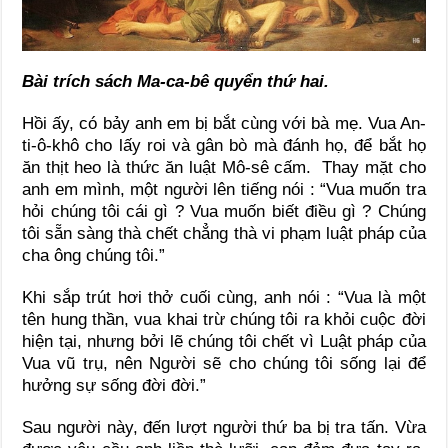
Bài trích sách Ma-ca-bê quyển thứ hai.
Hồi ấy, có bảy anh em bị bắt cùng với bà mẹ. Vua An-
ti-ô-khô cho lấy roi và gân bò mà đánh họ, để bắt họ
ăn thịt heo là thức ăn luật Mô-sê cấm. Thay mặt cho
anh em mình, một người lên tiếng nói : “Vua muốn tra
hỏi chúng tôi cái gì ? Vua muốn biết điều gì ? Chúng
tôi sẵn sàng thà chết chẳng thà vi phạm luật pháp của
cha ông chúng tôi.”
Khi sắp trút hơi thở cuối cùng, anh nói : “Vua là một
tên hung thần, vua khai trừ chúng tôi ra khỏi cuộc đời
hiện tại, nhưng bởi lẽ chúng tôi chết vì Luật pháp của
Vua vũ trụ, nên Người sẽ cho chúng tôi sống lại để
hưởng sự sống đời đời.”
Sau người này, đến lượt người thứ ba bị tra tấn. Vừa