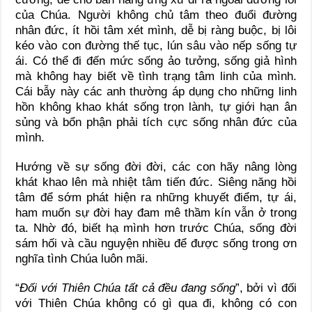
của Chúa. Người không chủ tâm theo đuổi đường
nhân đức, ít hồi tâm xét mình, dễ bị ràng buộc, bị lôi
kéo vào con đường thế tục, lún sâu vào nếp sống tự
ái. Có thể đi đến mức sống ảo tưởng, sống giả hình
mà không hay biết về tình trạng tâm linh của mình.
Cái bẫy này các anh thường áp dụng cho những linh
hồn không khao khát sống trọn lành, tự giới hạn ân
sủng và bổn phận phải tích cực sống nhân đức của
mình.
Hướng về sự sống đời đời, các con hãy nâng lòng
khát khao lên mà nhiệt tâm tiến đức. Siêng năng hồi
tâm để sớm phát hiện ra những khuyết điểm, tự ái,
ham muốn sự đời hay đam mê thầm kín vẫn ở trong
ta. Nhờ đó, biết hạ mình hơn trước Chúa, sống đời
sám hối và cầu nguyện nhiều để được sống trong ơn
nghĩa tình Chúa luôn mãi.
“
Đối với Thiên Chúa tất cả đều đang sống
”, bởi vì đối
với Thiên Chúa không có gì qua đi, không có con