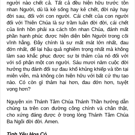
người nào chết cả. Tất cả đều hiện hữu trước tôn
nhan Người, dù là kẻ sống hay kẻ chết, đời này hay
đời sau, đối với con người. Cái chết của con người
đối với Thiên Chúa là sự trầm luân đời đời, cái chết
của linh hồn phải xa cách tôn nhan Chúa, đánh mất
phần hạnh phúc được hiện diện bên Người trong cõi
vĩnh hằng. Đây chính là sự mất mát lớn nhất, đau
đớn nhất, để lại hậu quả nghiêm trọng nhất mà không
làm sao khắc phục được sự bi thảm của nó đối với
với số phận một con người. Sáu mươi năm cuộc đời
hưởng thụ đánh đổi sự đau khổ khủng khiếp và tồn tại
miên viễn, mà không còn hiện hữu với bất cứ thụ tạo
nào. Có còn gì thảm hại hơn, đau đớn hơn, tuyệt
vọng hơn?
Nguyện xin Thánh Tâm Chúa Thánh Thần hướng dẫn
chúng ta trên con đường công chính và chân thật,
cho xứng đáng được ở trong lòng Thánh Tâm Chúa
Ba Ngôi đời đời. Amen.
Tình Yêu Hoa Cỏ