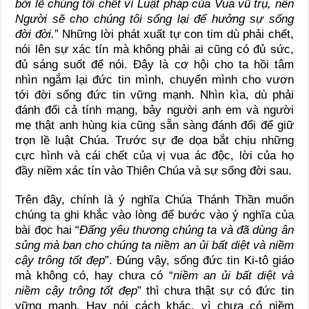
bởi lẽ chúng tôi chết vì Luật pháp của Vua vũ trụ, nên
Người sẽ cho chúng tôi sống lại để hưởng sự sống
đời đời.
” Những lời phát xuất tự con tim dù phải chết,
nói lên sự xác tín mà không phải ai cũng có đủ sức,
đủ sáng suốt để nói. Đây là cơ hội cho ta hồi tâm
nhìn ngắm lại đức tin mình, chuyển mình cho vươn
tới đời sống đức tin vững mạnh. Nhìn kìa, dù phải
đánh đổi cả tính mạng, bảy người anh em và người
mẹ thật anh hùng kia cũng sẵn sàng đánh đổi để giữ
trọn lề luật Chúa. Trước sự đe dọa bắt chịu những
cực hình và cái chết của vị vua ác độc, lời của họ
đầy niềm xác tín vào Thiên Chúa và sự sống đời sau.
Trên đây, chính là ý nghĩa Chúa Thánh Thần muốn
chúng ta ghi khắc vào lòng để bước vào ý nghĩa của
bài đọc hai “
Đấng yêu thương chúng ta và đã dùng ân
sủng mà ban cho chúng ta niềm an ủi bất diệt và niềm
cậy trông tốt đẹp
”. Đúng vậy, sống đức tin Ki-tô giáo
mà không có, hay chưa có “
niềm an ủi bất diệt và
niềm cậy trông tốt đẹp
” thì chưa thật sự có đức tin
vững mạnh. Hay nói cách khác, vì chưa có niềm