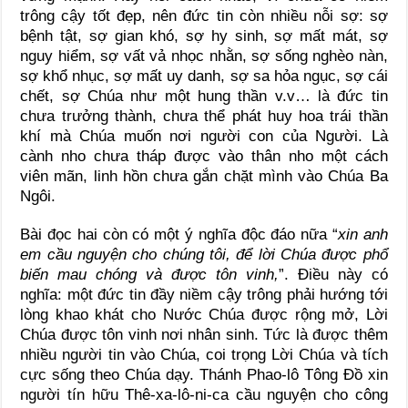
trông cậy tốt đẹp, nên đức tin còn nhiều nỗi sợ: sợ
bệnh tật, sợ gian khó, sợ hy sinh, sợ mất mát, sợ
nguy hiểm, sợ vất vả nhọc nhằn, sợ sống nghèo nàn,
sợ khổ nhục, sợ mất uy danh, sợ sa hỏa ngục, sợ cái
chết, sợ Chúa như một hung thần v.v… là đức tin
chưa trưởng thành, chưa thể phát huy hoa trái thần
khí mà Chúa muốn nơi người con của Người. Là
cành nho chưa tháp được vào thân nho một cách
viên mãn, linh hồn chưa gắn chặt mình vào Chúa Ba
Ngôi.
Bài đọc hai còn có một ý nghĩa độc đáo nữa “
xin anh
em cầu nguyện cho chúng tôi, để lời Chúa được phổ
biến mau chóng và được tôn vinh,
”. Điều này có
nghĩa: một đức tin đầy niềm cậy trông phải hướng tới
lòng khao khát cho Nước Chúa được rộng mở, Lời
Chúa được tôn vinh nơi nhân sinh. Tức là được thêm
nhiều người tin vào Chúa, coi trọng Lời Chúa và tích
cực sống theo Chúa dạy. Thánh Phao-lô Tông Đồ xin
người tín hữu Thê-xa-lô-ni-ca cầu nguyện cho công