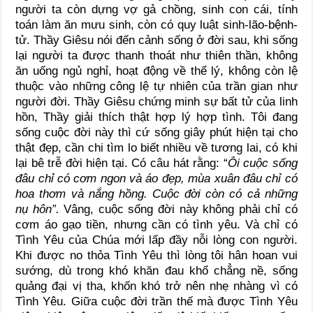
người ta còn dựng vợ gả chồng, sinh con cái, tính
toán làm ăn mưu sinh, còn có quy luật sinh-lão-bệnh-
tử. Thầy Giêsu nói đến cảnh sống ở đời sau, khi sống
lại người ta được thanh thoát như thiên thần, không
ăn uống ngủ nghỉ, hoạt động về thể lý, không còn lệ
thuộc vào những công lệ tự nhiên của trần gian như
người đời. Thầy Giêsu chứng minh sự bất tử của linh
hồn, Thầy giải thích thật hợp lý hợp tình. Tôi đang
sống cuộc đời này thì cứ sống giây phút hiện tại cho
thật đẹp, cần chi tìm lo biết nhiều về tương lai, có khi
lại bê trễ đời hiện tại. Có câu hát rằng: “
Ôi cuộc sống
đâu chỉ có cơm ngon và áo đẹp, mùa xuân đâu chỉ có
hoa thơm và nắng hồng. Cuộc đời còn có cả những
nụ hôn”.
Vâng, cuộc sống đời này không phải chỉ có
cơm áo gạo tiền, nhưng cần có tình yêu. Và chỉ có
Tình Yêu của Chúa mới lấp đầy nỗi lòng con người.
Khi được no thỏa Tình Yêu thì lòng tôi hân hoan vui
sướng, dù trong khó khăn đau khổ chẳng nề, sống
quảng đại vị tha, khốn khó trở nên nhẹ nhàng vì có
Tình Yêu. Giữa cuộc đời trần thế mà được Tình Yêu