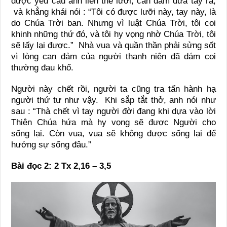
được yêu cầu anh liền thè lưỡi, can đảm đưa tay ra,
và khẳng khái nói : “Tôi có được lưỡi này, tay này, là
do Chúa Trời ban. Nhưng vì luật Chúa Trời, tôi coi
khinh những thứ đó, và tôi hy vọng nhờ Chúa Trời, tôi
sẽ lấy lại được.” Nhà vua và quần thần phải sửng sốt
vì lòng can đảm của người thanh niên đã dám coi
thường đau khổ.
Người này chết rồi, người ta cũng tra tấn hành hạ
người thứ tư như vậy. Khi sắp tắt thở, anh nói như
sau : “Thà chết vì tay người đời đang khi dựa vào lời
Thiên Chúa hứa mà hy vọng sẽ được Người cho
sống lại. Còn vua, vua sẽ không được sống lại để
hưởng sự sống đâu.”
Bài đọc 2: 2 Tx 2,16 – 3,5