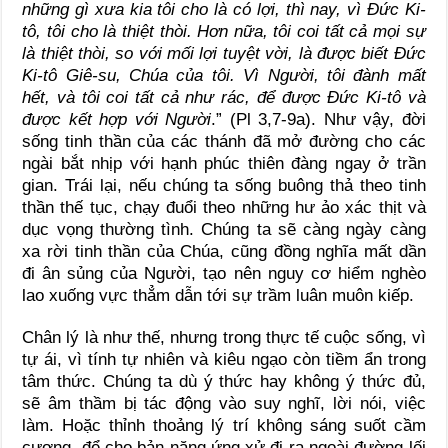
những gì xưa kia tôi cho là có lợi, thì nay, vì Đức Ki-
tô, tôi cho là thiệt thòi. Hơn nữa, tôi coi tất cả mọi sự
là thiệt thòi, so với mối lợi tuyệt vời, là được biết Đức
Ki-tô Giê-su, Chúa của tôi. Vì Người, tôi đành mất
hết, và tôi coi tất cả như rác, để được Đức Ki-tô và
được kết hợp với Người
.” (Pl 3,7-9a). Như vậy, đời
sống tinh thần của các thánh đã mở đường cho các
ngài bắt nhịp với hạnh phúc thiên đàng ngay ở trần
gian. Trái lại, nếu chúng ta sống buông thả theo tinh
thần thế tục, chạy đuổi theo những hư ảo xác thịt và
dục vọng thường tình. Chúng ta sẽ càng ngày càng
xa rời tinh thần của Chúa, cũng đồng nghĩa mất dần
đi ân sủng của Người, tạo nên nguy cơ hiểm nghèo
lao xuống vực thẳm dẫn tới sự trầm luân muôn kiếp.
Chân lý là như thế, nhưng trong thực tế cuộc sống, vì
tự ái, vì tính tự nhiên và kiêu ngạo còn tiềm ẩn trong
tâm thức. Chúng ta dù ý thức hay không ý thức đủ,
sẽ âm thầm bị tác động vào suy nghĩ, lời nói, việc
làm. Hoặc thỉnh thoảng lý trí không sáng suốt cầm
cương, để cho bản năng ứng xử đi ra ngoài đường lối