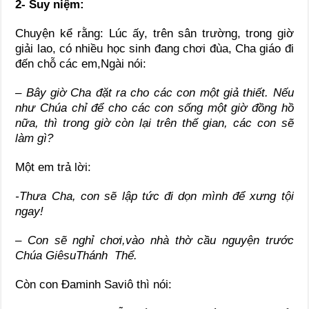
2- Suy niệm:
Chuyện kể rằng: Lúc ấy, trên sân trường, trong giờ
giải lao, có nhiều học sinh đang chơi đùa, Cha giáo đi
đến chỗ các em,Ngài nói:
– Bây giờ Cha đặt ra cho các con một giả thiết. Nếu
như Chúa chỉ để cho các con sống một giờ đồng hồ
nữa, thì trong giờ còn lại trên thế gian, các con sẽ
làm gì?
Một em trả lời:
-Thưa Cha, con sẽ lập tức đi dọn mình để xưng tội
ngay!
– Con sẽ nghỉ chơi,vào nhà thờ cầu nguyện trước
Chúa GiêsuThánh Thể.
Còn con Đaminh Saviô thì nói: