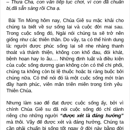
– Thưa Cha, con vẫn tiếp tục chơi, vì con đã chuẩn
bị,đã sẵn sàng rồi Cha ạ.
Bài Tin Mừng hôm nay, Chúa Giê su mặc khải cho
chúng ta biết về sự sống lại và cuộc đời mai sau.
Trong cuộc sống đó, Ngài nói chúng ta sẽ trở nên
giống như các thiên thần. Do vậy, ta có thể hình dung
là: người được phúc sống lại sẽ nhẹ nhàng thanh
thoát và thánh thiện, không con khổ đau, đói khát,
bệnh hoạn hay lo âu…. Những định luật và điều kiện
của cuộc sống dương gian không còn có thể chi phối,
chúng ta không còn bị lệ thuộc hoặc bị ràng buộc bởi
chúng nữa. Có thể nói đó là một cuộc sống mới tràn
đầy hạnh phúc, viên mãn triên miên trong tình yêu
Thiên Chúa.
Nhưng làm sao để đạt được cuộc sống ấy, bởi vì
chính Chúa Giê su đã nói cuộc sống đó chỉ dành
riêng cho những người
“được xét là đáng hưởng”
mà thôi. Vậy để được xét và đáng hưởng, Chúng ta
cần phải chuẩn bị sống tốt ngay ở đời này bằng đời