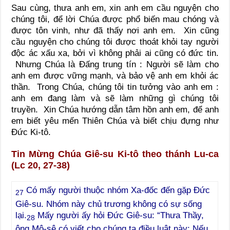
Sau cùng, thưa anh em, xin anh em cầu nguyện cho
chúng tôi, để lời Chúa được phổ biến mau chóng và
được tôn vinh, như đã thấy nơi anh em. Xin cũng
cầu nguyện cho chúng tôi được thoát khỏi tay người
độc ác xấu xa, bởi vì không phải ai cũng có đức tin.
Nhưng Chúa là Đấng trung tín : Người sẽ làm cho
anh em được vững mạnh, và bảo vệ anh em khỏi ác
thần. Trong Chúa, chúng tôi tin tưởng vào anh em :
anh em đang làm và sẽ làm những gì chúng tôi
truyền. Xin Chúa hướng dẫn tâm hồn anh em, để anh
em biết yêu mến Thiên Chúa và biết chịu đựng như
Đức Ki-tô.
Tin Mừng Chúa Giê-su Ki-tô theo thánh Lu-ca
(Lc 20, 27-38)
Có mấy người thuộc nhóm Xa-đốc đến gặp Đức
27
Giê-su. Nhóm này chủ trương không có sự sống
lại.
Mấy người ấy hỏi Đức Giê-su: “Thưa Thầy,
28
ông Mô-sê có viết cho chúng ta điều luật này: Nếu