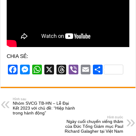
CHIA SẺ:
F
M
W
X
T
Vi
E
S
a
e
h
hr
b
m
h
c
ss
at
e
er
ail
ar
e
e
s
a
e
Hình sau
Nhóm SVCG TB-HN – Lễ Đại
b
n
A
d
Kết 2023 với chủ đề: “Hiệp hành
trong hành động”
o
g
p
s
Hình trước
Ngày cuối chuyến viếng thăm
o
er
p
của Đức Tổng Giám mục Paul
Richard Galagher tại Việt Nam