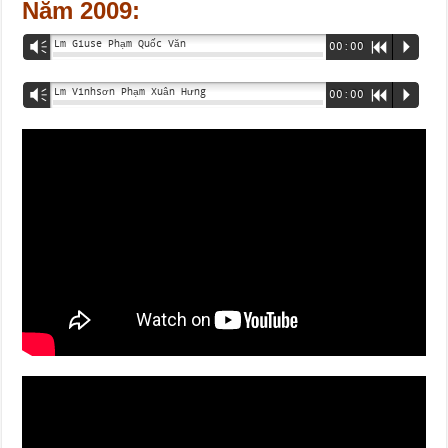
Năm 2009:
Lm Giuse Phạm Quốc Văn
Vm
00:00
R
P
Lm Vinhsơn Phạm Xuân Hưng
Vm
00:00
R
P