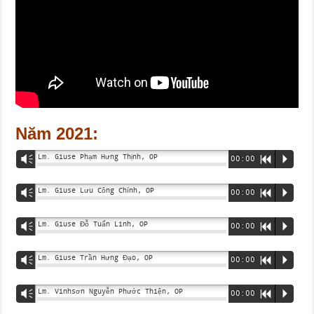
Năm 2021:
Lm. Giuse Phạm Hưng Thịnh, OP
Vm
00:00
R
P
Lm. Giuse Lưu Công Chính, OP
Vm
00:00
R
P
Lm. Giuse Đỗ Tuấn Linh, OP
Vm
00:00
R
P
Lm. Giuse Trần Hưng Đạo, OP
Vm
00:00
R
P
Lm. Vinhsơn Nguyễn Phước Thiện, OP
Vm
00:00
R
P