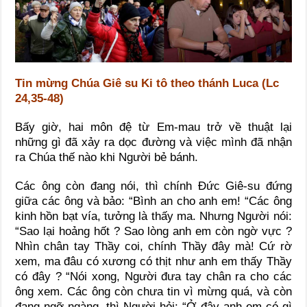
Tin mừng Chúa Giê su Ki tô theo thánh Luca (Lc
24,35-48)
Bấy giờ, hai môn đệ từ Em-mau trở về thuật lại
những gì đã xảy ra dọc đường và việc mình đã nhận
ra Chúa thế nào khi Người bẻ bánh.
Các ông còn đang nói, thì chính Đức Giê-su đứng
giữa các ông và bảo: “Bình an cho anh em! “Các ông
kinh hồn bạt vía, tưởng là thấy ma. Nhưng Người nói:
“Sao lại hoảng hốt ? Sao lòng anh em còn ngờ vực ?
Nhìn chân tay Thầy coi, chính Thầy đây mà! Cứ rờ
xem, ma đâu có xương có thịt như anh em thấy Thầy
có đây ? “Nói xong, Người đưa tay chân ra cho các
ông xem. Các ông còn chưa tin vì mừng quá, và còn
đang ngỡ ngàng, thì Người hỏi: “Ở đây anh em có gì