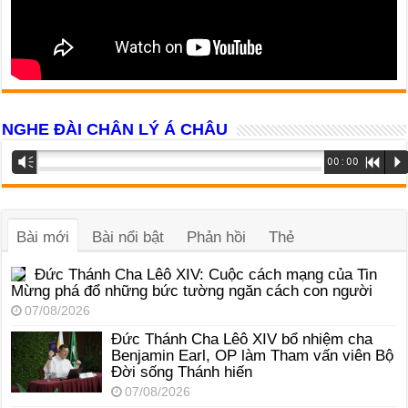
NGHE ĐÀI CHÂN LÝ Á CHÂU
Trình
Vm
00:00
R
P
phát
âm
thanh
Bài mới
Bài nổi bật
Phản hồi
Thẻ
Đức Thánh Cha Lêô XIV: Cuộc cách mạng của Tin
Mừng phá đổ những bức tường ngăn cách con người
07/08/2026
Đức Thánh Cha Lêô XIV bổ nhiệm cha
Benjamin Earl, OP làm Tham vấn viên Bộ
Đời sống Thánh hiến
07/08/2026