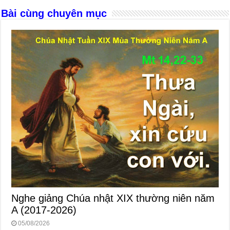
k
Bài cùng chuyên mục
Nghe giảng Chúa nhật XIX thường niên năm
A (2017-2026)
05/08/2026