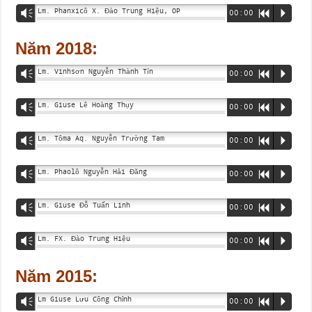
Lm. Phanxicô X. Đào Trung Hiệu, OP
Vm
00:00
R
P
Năm 2018:
Lm. Vinhsơn Nguyễn Thành Tín
Vm
00:00
R
P
Lm. Giuse Lê Hoàng Thụy
Vm
00:00
R
P
Lm. Tôma Aq. Nguyễn Trường Tam
Vm
00:00
R
P
Lm. Phaolô Nguyễn Hải Đăng
Vm
00:00
R
P
Lm. Giuse Đỗ Tuấn Linh
Vm
00:00
R
P
Lm. FX. Đào Trung Hiệu
Vm
00:00
R
P
Năm 2015:
Lm Giuse Lưu Công Chỉnh
Vm
00:00
R
P