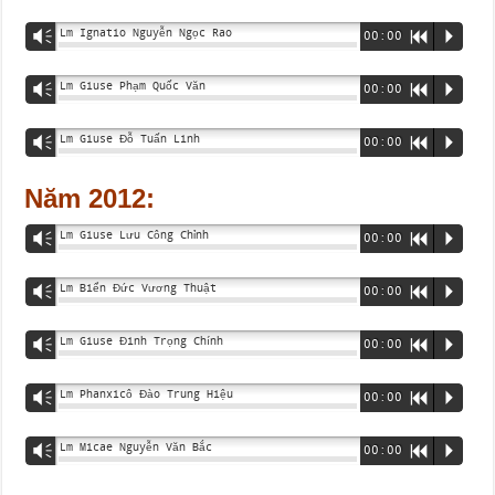
Lm Ignatio Nguyễn Ngọc Rao
Vm
00:00
R
P
Lm Giuse Phạm Quốc Văn
Vm
00:00
R
P
Lm Giuse Đỗ Tuấn Linh
Vm
00:00
R
P
Năm 2012:
Lm Giuse Lưu Công Chỉnh
Vm
00:00
R
P
Lm Biển Đức Vương Thuật
Vm
00:00
R
P
Lm Giuse Đinh Trọng Chính
Vm
00:00
R
P
Lm Phanxicô Đào Trung Hiệu
Vm
00:00
R
P
Lm Micae Nguyễn Văn Bắc
Vm
00:00
R
P