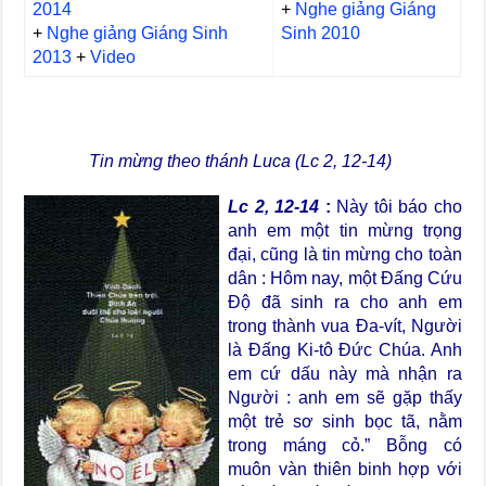
2014
+
Nghe giảng Giáng
+
Nghe giảng Giáng Sinh
Sinh 2010
2013
+
Video
Tin mừng theo thánh Luca (Lc
2, 12-14
)
Lc 2, 12-14
:
Này tôi báo cho
anh em một tin mừng trọng
đại, cũng là tin mừng cho toàn
dân : Hôm nay, một Đấng Cứu
Độ đã sinh ra cho anh em
trong thành vua Đa-vít, Người
là Đấng Ki-tô Đức Chúa.
Anh
em cứ dấu này mà nhận ra
Người : anh em sẽ gặp thấy
một trẻ sơ sinh bọc tã, nằm
trong máng cỏ.” Bỗng có
muôn vàn thiên binh hợp với