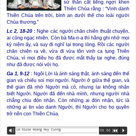
sứ thần cất tiếng ngợi khen
Thiên Chúa rằng : “Vinh danh
Thiên Chúa trên trời, bình an dưới thế cho loài người
Chúa thương.”
Lc 2, 18-20
:
Nghe các người chăn chiên thuật chuyện,
ai cũng ngạc nhiên. Còn bà Ma-ri-a thì hằng ghi nhớ mọi
kỷ niệm ấy, và suy đi nghĩ lại trong lòng. Rồi các người
chăn chiên ra về, vừa đi vừa tôn vinh ca tụng Thiên
Chúa, vì mọi điều họ đã được mắt thấy tai nghe, đúng
như đã được nói với họ.
Ga 1, 9-12
: Ngôi Lời là ánh sáng thật, ánh sáng đến thế
gian và chiếu soi mọi người. Người ở giữa thế gian, và
thế gian đã nhờ Người mà có, nhưng lại không nhận
biết Người. Người đã đến nhà mình, nhưng người nhà
chẳng chịu đón nhận. Còn những ai đón nhận, tức là
những ai tin vào danh Người, thì Người cho họ quyền
trở nên con Thiên Chúa.
Lm Giuse Hoàng Huy Cường
Vm
00:00
R
P