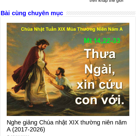
o
er
p
trên khắp thế giới
k
Bài cùng chuyên mục
Nghe giảng Chúa nhật XIX thường niên năm
A (2017-2026)