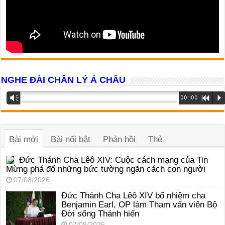
NGHE ĐÀI CHÂN LÝ Á CHÂU
Trình
Vm
00:00
R
P
phát
âm
thanh
Bài mới
Bài nổi bật
Phản hồi
Thẻ
Đức Thánh Cha Lêô XIV: Cuộc cách mạng của Tin
Mừng phá đổ những bức tường ngăn cách con người
07/08/2026
Đức Thánh Cha Lêô XIV bổ nhiệm cha
Benjamin Earl, OP làm Tham vấn viên Bộ
Đời sống Thánh hiến
07/08/2026